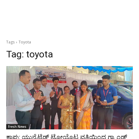
Tags
Toyota
Tag:
toyota
Fresh News
ಕಾಪು: ಯುನೈಟೆಡ್ ಟೋಯೊಟ ವತಿಯಿಂದ ಗ್ರ್ಯಾಂಡ್