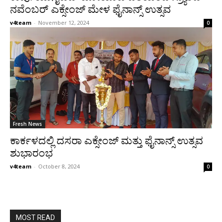
ನವೆಂಬರ್ ಎಕ್ಸೇಂಜ್ ಮೇಳ ಫೈನಾನ್ಸ್ ಉತ್ಸವ
v4team
-
November 12, 2024
0
Fresh News
ಕಾರ್ಕಳದಲ್ಲಿ ದಸರಾ ಎಕ್ಸೇಂಜ್ ಮತ್ತು ಫೈನಾನ್ಸ್ ಉತ್ಸವ
ಶುಭಾರಂಭ
v4team
-
October 8, 2024
0
MOST READ