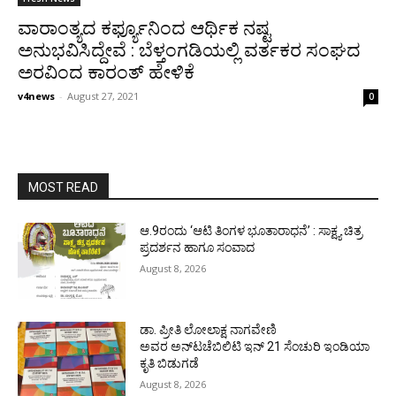
ವಾರಾಂತ್ಯದ ಕರ್ಫ್ಯೂನಿಂದ ಆರ್ಥಿಕ ನಷ್ಟ
ಅನುಭವಿಸಿದ್ದೇವೆ : ಬೆಳ್ತಂಗಡಿಯಲ್ಲಿ ವರ್ತಕರ ಸಂಘದ
ಅರವಿಂದ ಕಾರಂತ್ ಹೇಳಿಕೆ
v4news
-
August 27, 2021
0
MOST READ
ಆ.9ರಂದು ‘ಆಟಿ ತಿಂಗಳ ಭೂತಾರಾಧನೆ’ : ಸಾಕ್ಷ್ಯ ಚಿತ್ರ
ಪ್ರದರ್ಶನ ಹಾಗೂ ಸಂವಾದ
August 8, 2026
ಡಾ. ಪ್ರೀತಿ ಲೋಲಾಕ್ಷ ನಾಗವೇಣಿ
ಅವರ ಅನ್‌ಟಚೆಬಿಲಿಟಿ ಇನ್ 21 ಸೆಂಚುರಿ ಇಂಡಿಯಾ
ಕೃತಿ ಬಿಡುಗಡೆ
August 8, 2026