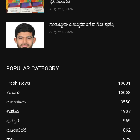
ಕೃತಿ ಬಿಡುಗಡೆ
August 8, 2026
ಸಂಶುದ್ಧೀನ್ ಎಣ್ಮೂರವರಿಗೆ ಪ.ಗೋ ಪ್ರಶಸ್ತಿ
August 8, 2026
POPULAR CATEGORY
Fresh News
10631
ಕರಾವಳಿ
10008
ಮಂಗಳೂರು
3550
ಉಡುಪಿ
1907
ಪುತ್ತೂರು
969
ಮೂಡಬಿದರೆ
862
ರಾಜ್ಯ
829