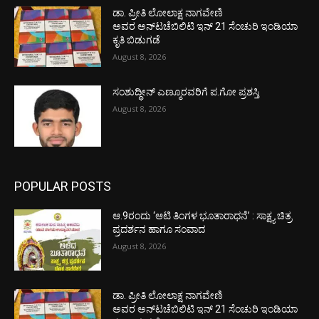
ಡಾ. ಪ್ರೀತಿ ಲೋಲಾಕ್ಷ ನಾಗವೇಣಿ
ಅವರ ಅನ್‌ಟಚೆಬಿಲಿಟಿ ಇನ್ 21 ಸೆಂಚುರಿ ಇಂಡಿಯಾ
ಕೃತಿ ಬಿಡುಗಡೆ
August 8, 2026
ಸಂಶುದ್ಧೀನ್ ಎಣ್ಮೂರವರಿಗೆ ಪ.ಗೋ ಪ್ರಶಸ್ತಿ
August 8, 2026
POPULAR POSTS
ಆ.9ರಂದು ‘ಆಟಿ ತಿಂಗಳ ಭೂತಾರಾಧನೆ’ : ಸಾಕ್ಷ್ಯ ಚಿತ್ರ
ಪ್ರದರ್ಶನ ಹಾಗೂ ಸಂವಾದ
August 8, 2026
ಡಾ. ಪ್ರೀತಿ ಲೋಲಾಕ್ಷ ನಾಗವೇಣಿ
ಅವರ ಅನ್‌ಟಚೆಬಿಲಿಟಿ ಇನ್ 21 ಸೆಂಚುರಿ ಇಂಡಿಯಾ