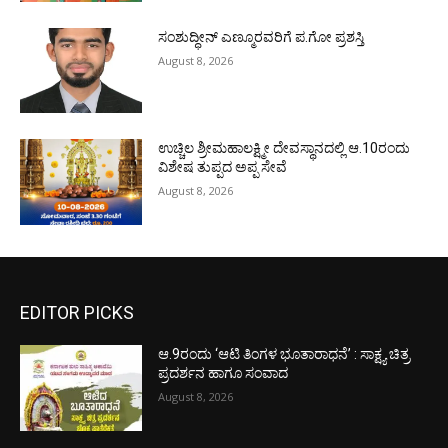
ಸಂಶುದ್ಧೀನ್ ಎಣ್ಮೂರವರಿಗೆ ಪ.ಗೋ ಪ್ರಶಸ್ತಿ
August 8, 2026
ಉಚ್ಚಿಲ ಶ್ರೀಮಹಾಲಕ್ಷ್ಮೀ ದೇವಸ್ಥಾನದಲ್ಲಿ ಆ.10ರಂದು
ವಿಶೇಷ ತುಪ್ಪದ ಅಪ್ಪ ಸೇವೆ
August 8, 2026
EDITOR PICKS
ಆ.9ರಂದು ‘ಆಟಿ ತಿಂಗಳ ಭೂತಾರಾಧನೆ’ : ಸಾಕ್ಷ್ಯ ಚಿತ್ರ
ಪ್ರದರ್ಶನ ಹಾಗೂ ಸಂವಾದ
August 8, 2026