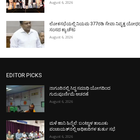
August 6, 2026
ಲೋಕಸಭೆಯಲ್ಲಿ ನಿಯಮ 377ರಡಿ ಸೇವಾ ನಿವೃತ್ತ ಯೋಧರ ಪ
ಸಂಸದ ಕ್ಯಾ.ಚೌಟ
August 6, 2026
EDITOR PICKS
ನಾಗೂರಿನಲ್ಲಿ ಸಿದ್ಧ ಸಮಾಧಿ ಯೋಗದಿಂದ
ಗುರುಪೂರ್ಣಿಮೆ ಆಚರಣೆ
August 6, 2026
ಮಳೆ ಹಾನಿ ಹಿನ್ನೆಲೆ: ಬಂಟ್ವಾಳ ತಾಲೂಕು
ಪಂಚಾಯತ್‌ನಲ್ಲಿ ಅಧಿಕಾರಿಗಳ ತುರ್ತು ಸಭೆ
August 6, 2026