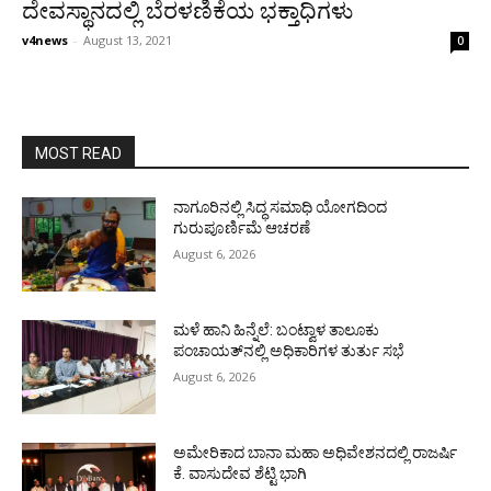
ದೇವಸ್ಥಾನದಲ್ಲಿ ಬೆರಳಣಿಕೆಯ ಭಕ್ತಾಧಿಗಳು
v4news
-
August 13, 2021
0
MOST READ
ನಾಗೂರಿನಲ್ಲಿ ಸಿದ್ಧ ಸಮಾಧಿ ಯೋಗದಿಂದ
ಗುರುಪೂರ್ಣಿಮೆ ಆಚರಣೆ
August 6, 2026
ಮಳೆ ಹಾನಿ ಹಿನ್ನೆಲೆ: ಬಂಟ್ವಾಳ ತಾಲೂಕು
ಪಂಚಾಯತ್‌ನಲ್ಲಿ ಅಧಿಕಾರಿಗಳ ತುರ್ತು ಸಭೆ
August 6, 2026
ಅಮೇರಿಕಾದ ಬಾನಾ ಮಹಾ ಅಧಿವೇಶನದಲ್ಲಿ ರಾಜರ್ಷಿ
ಕೆ. ವಾಸುದೇವ ಶೆಟ್ಟಿ ಭಾಗಿ