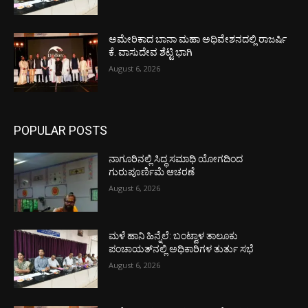
ಅಮೇರಿಕಾದ ಬಾನಾ ಮಹಾ ಅಧಿವೇಶನದಲ್ಲಿ ರಾಜರ್ಷಿ
ಕೆ. ವಾಸುದೇವ ಶೆಟ್ಟಿ ಭಾಗಿ
August 6, 2026
POPULAR POSTS
ನಾಗೂರಿನಲ್ಲಿ ಸಿದ್ಧ ಸಮಾಧಿ ಯೋಗದಿಂದ
ಗುರುಪೂರ್ಣಿಮೆ ಆಚರಣೆ
August 6, 2026
ಮಳೆ ಹಾನಿ ಹಿನ್ನೆಲೆ: ಬಂಟ್ವಾಳ ತಾಲೂಕು
ಪಂಚಾಯತ್‌ನಲ್ಲಿ ಅಧಿಕಾರಿಗಳ ತುರ್ತು ಸಭೆ
August 6, 2026