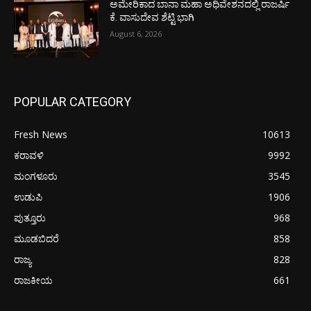
ಅಮೇರಿಕಾದ ಬಾನಾ ಮಹಾ ಅಧಿವೇಶನದಲ್ಲಿ ರಾಜರ್ಷಿ
ಕೆ. ವಾಸುದೇವ ಶೆಟ್ಟಿ ಭಾಗಿ
August 6, 2026
POPULAR CATEGORY
Fresh News
10613
ಕರಾವಳಿ
9992
ಮಂಗಳೂರು
3545
ಉಡುಪಿ
1906
ಪುತ್ತೂರು
968
ಮೂಡಬಿದರೆ
858
ರಾಜ್ಯ
828
ರಾಜಕೀಯ
661