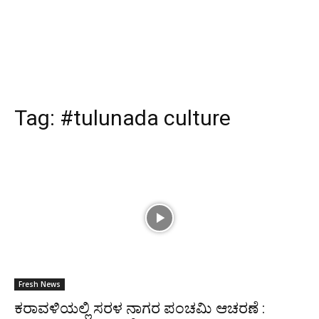
Tag:
#tulunada culture
Fresh News
ಕರಾವಳಿಯಲ್ಲಿ ಸರಳ ನಾಗರ ಪಂಚಮಿ ಆಚರಣೆ :