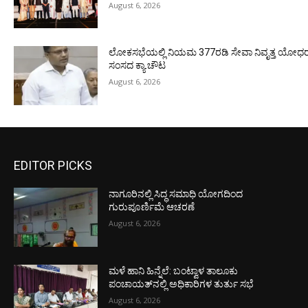
August 6, 2026
ಲೋಕಸಭೆಯಲ್ಲಿ ನಿಯಮ 377ರಡಿ ಸೇವಾ ನಿವೃತ್ತ ಯೋಧರ ಪ
ಸಂಸದ ಕ್ಯಾ.ಚೌಟ
August 6, 2026
EDITOR PICKS
ನಾಗೂರಿನಲ್ಲಿ ಸಿದ್ಧ ಸಮಾಧಿ ಯೋಗದಿಂದ
ಗುರುಪೂರ್ಣಿಮೆ ಆಚರಣೆ
August 6, 2026
ಮಳೆ ಹಾನಿ ಹಿನ್ನೆಲೆ: ಬಂಟ್ವಾಳ ತಾಲೂಕು
ಪಂಚಾಯತ್‌ನಲ್ಲಿ ಅಧಿಕಾರಿಗಳ ತುರ್ತು ಸಭೆ
August 6, 2026