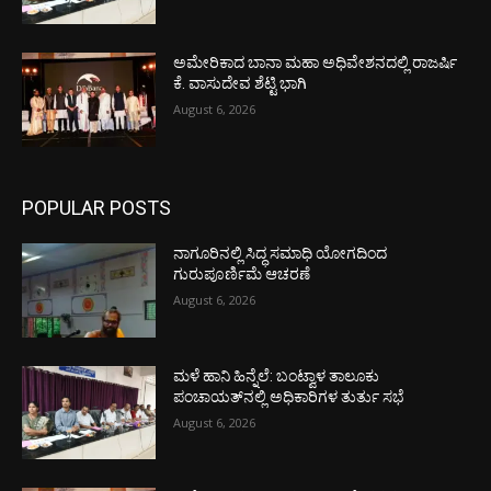
ಅಮೇರಿಕಾದ ಬಾನಾ ಮಹಾ ಅಧಿವೇಶನದಲ್ಲಿ ರಾಜರ್ಷಿ
ಕೆ. ವಾಸುದೇವ ಶೆಟ್ಟಿ ಭಾಗಿ
August 6, 2026
POPULAR POSTS
ನಾಗೂರಿನಲ್ಲಿ ಸಿದ್ಧ ಸಮಾಧಿ ಯೋಗದಿಂದ
ಗುರುಪೂರ್ಣಿಮೆ ಆಚರಣೆ
August 6, 2026
ಮಳೆ ಹಾನಿ ಹಿನ್ನೆಲೆ: ಬಂಟ್ವಾಳ ತಾಲೂಕು
ಪಂಚಾಯತ್‌ನಲ್ಲಿ ಅಧಿಕಾರಿಗಳ ತುರ್ತು ಸಭೆ
August 6, 2026