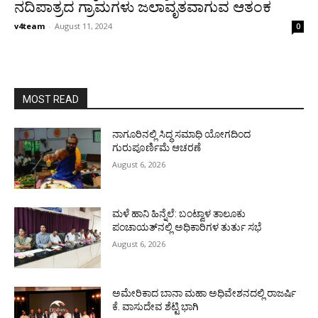
ನದಿಪಾತ್ರದ ಗ್ರಾಮಗಳು ಜಲಾವೃತವಾಗುವ ಆತಂಕ
v4team
-
August 11, 2024
0
MOST READ
ನಾಗೂರಿನಲ್ಲಿ ಸಿದ್ಧ ಸಮಾಧಿ ಯೋಗದಿಂದ
ಗುರುಪೂರ್ಣಿಮೆ ಆಚರಣೆ
August 6, 2026
ಮಳೆ ಹಾನಿ ಹಿನ್ನೆಲೆ: ಬಂಟ್ವಾಳ ತಾಲೂಕು
ಪಂಚಾಯತ್‌ನಲ್ಲಿ ಅಧಿಕಾರಿಗಳ ತುರ್ತು ಸಭೆ
August 6, 2026
ಅಮೇರಿಕಾದ ಬಾನಾ ಮಹಾ ಅಧಿವೇಶನದಲ್ಲಿ ರಾಜರ್ಷಿ
ಕೆ. ವಾಸುದೇವ ಶೆಟ್ಟಿ ಭಾಗಿ