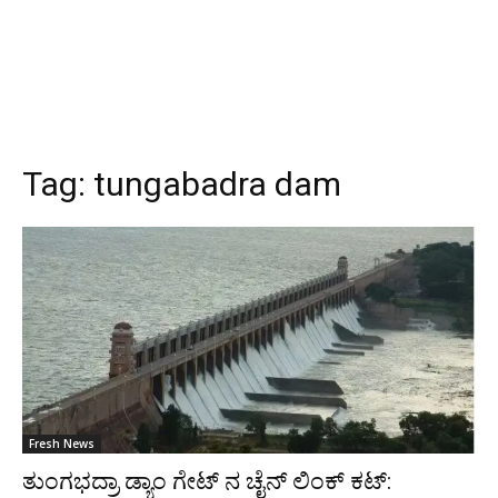
Tag:
tungabadra dam
Fresh News
ತುಂಗಭದ್ರಾ ಡ್ಯಾಂ ಗೇಟ್‌ ನ ಚೈನ್ ಲಿಂಕ್ ಕಟ್: