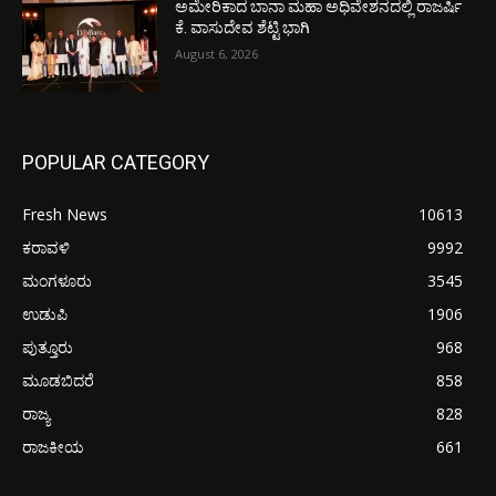
ಅಮೇರಿಕಾದ ಬಾನಾ ಮಹಾ ಅಧಿವೇಶನದಲ್ಲಿ ರಾಜರ್ಷಿ
ಕೆ. ವಾಸುದೇವ ಶೆಟ್ಟಿ ಭಾಗಿ
August 6, 2026
POPULAR CATEGORY
Fresh News
10613
ಕರಾವಳಿ
9992
ಮಂಗಳೂರು
3545
ಉಡುಪಿ
1906
ಪುತ್ತೂರು
968
ಮೂಡಬಿದರೆ
858
ರಾಜ್ಯ
828
ರಾಜಕೀಯ
661