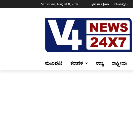
Saturday, August 8, 2026
Sign in / Join
ಮುಖಪುಟ
ಮುಖಪುಟ
ಕರಾವಳಿ
ರಾಜ್ಯ
ರಾಷ್ಟ್ರೀಯ