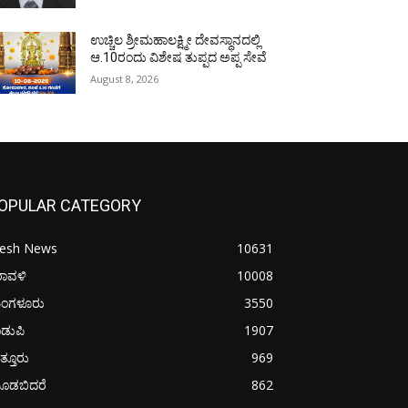
ಉಚ್ಚಿಲ ಶ್ರೀಮಹಾಲಕ್ಷ್ಮೀ ದೇವಸ್ಥಾನದಲ್ಲಿ
ಆ.10ರಂದು ವಿಶೇಷ ತುಪ್ಪದ ಅಪ್ಪ ಸೇವೆ
August 8, 2026
OPULAR CATEGORY
resh News
10631
ರಾವಳಿ
10008
ಂಗಳೂರು
3550
ಡುಪಿ
1907
ತ್ತೂರು
969
ೂಡಬಿದರೆ
862