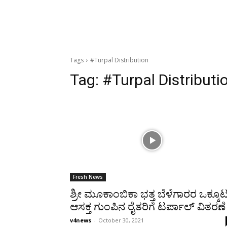
Tags
#Turpal Distribution
Tag:
#Turpal Distributi
Fresh News
ಶ್ರೀ ಮೂಕಾಂಬಿಕಾ ಭತ್ತ ಬೆಳೆಗಾರರ ಒಕ್ಕೂ
ಆಸಕ್ತ ಗುಂಪಿನ ರೈತರಿಗೆ ಟರ್ಪಾಲ್ ವಿತರಣೆ
v4news
-
October 30, 2021