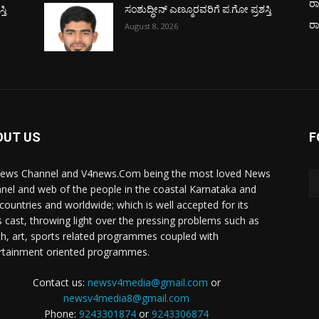
ರಾ
ತಿ
ಸಂಶುದ್ಧೀನ್ ಎಣ್ಮೂರವರಿಗೆ ಪ.ಗೋ ಪ್ರಶಸ್ತಿ
ರ
August 8, 2026
OUT US
F
ews Channel and V4news.Com being the most loved News
nel and web of the people in the coastal Karnataka and
 countries and worldwide; which is well accepted for its
 cast, throwing light over the pressing problems such as
th, art, sports related programmes coupled with
rtainment oriented programmes.
Contact us:
newsv4media@gmail.com
or
newsv4media8@gmail.com
Phone:
9243301874
or
9243306874