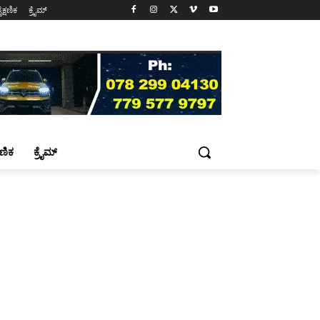
ೈಕ್ಷಣಿಕ
ಕ್ರೈಮ್
್ಷಣಿಕ
ಕ್ರೈಮ್