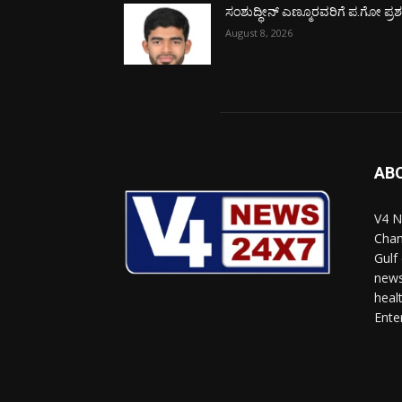
ಸಂಶುದ್ಧೀನ್ ಎಣ್ಮೂರವರಿಗೆ ಪ.ಗೋ ಪ್ರಶಸ್
August 8, 2026
AB
V4 N
Chan
Gulf
news
heal
Ente