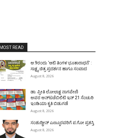
MOST READ
ಆ.9ರಂದು ‘ಆಟಿ ತಿಂಗಳ ಭೂತಾರಾಧನೆ’ :
ಸಾಕ್ಷ್ಯ ಚಿತ್ರ ಪ್ರದರ್ಶನ ಹಾಗೂ ಸಂವಾದ
August 8, 2026
ಡಾ. ಪ್ರೀತಿ ಲೋಲಾಕ್ಷ ನಾಗವೇಣಿ
ಅವರ ಅನ್‌ಟಚೆಬಿಲಿಟಿ ಇನ್ 21 ಸೆಂಚುರಿ
ಇಂಡಿಯಾ ಕೃತಿ ಬಿಡುಗಡೆ
August 8, 2026
ಸಂಶುದ್ಧೀನ್ ಎಣ್ಮೂರವರಿಗೆ ಪ.ಗೋ ಪ್ರಶಸ್ತಿ
August 8, 2026