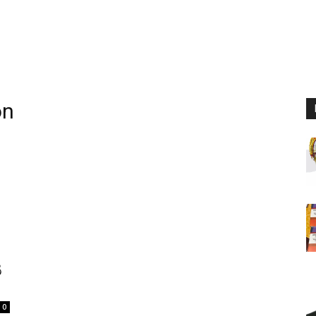
on
ಟ
0