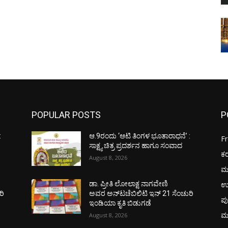
POPULAR POSTS
P
:
ಆ.9ರಂದು ‘ಆಟಿ ತಿಂಗಳ ಭೂತಾರಾಧನೆ’ :
F
ಸಾಕ್ಷ್ಯ ಚಿತ್ರ ಪ್ರದರ್ಶನ ಹಾಗೂ ಸಂವಾದ
ಕ
August 8, 2026
ಮ
ಉ
ಡಾ. ಪ್ರೀತಿ ಲೋಲಾಕ್ಷ ನಾಗವೇಣಿ
ರಿ
ಅವರ ಅನ್‌ಟಚೆಬಿಲಿಟಿ ಇನ್ 21 ಸೆಂಚುರಿ
ಪು
ಇಂಡಿಯಾ ಕೃತಿ ಬಿಡುಗಡೆ
ಮ
August 8, 2026