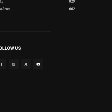
ಜ್ಯ
829
ಾಜಕೀಯ
662
OLLOW US