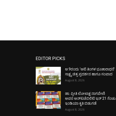
EDITOR PICKS
ಆ.9ರಂದು ‘ಆಟಿ ತಿಂಗಳ ಭೂತಾರಾಧನೆ’ 
ಸಾಕ್ಷ್ಯ ಚಿತ್ರ ಪ್ರದರ್ಶನ ಹಾಗೂ ಸಂವಾದ
August 8, 2026
ಡಾ. ಪ್ರೀತಿ ಲೋಲಾಕ್ಷ ನಾಗವೇಣಿ
ಅವರ ಅನ್‌ಟಚೆಬಿಲಿಟಿ ಇನ್ 21 ಸೆಂಚು
ಇಂಡಿಯಾ ಕೃತಿ ಬಿಡುಗಡೆ
August 8, 2026