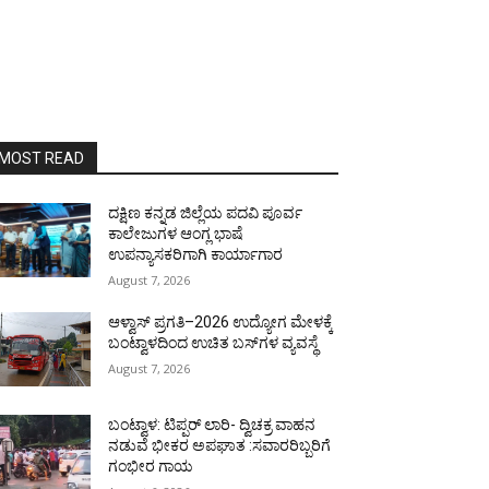
MOST READ
ದಕ್ಷಿಣ ಕನ್ನಡ ಜಿಲ್ಲೆಯ ಪದವಿ ಪೂರ್ವ
ಕಾಲೇಜುಗಳ ಆಂಗ್ಲ ಭಾಷೆ
ಉಪನ್ಯಾಸಕರಿಗಾಗಿ ಕಾರ್ಯಾಗಾರ
August 7, 2026
ಆಳ್ವಾಸ್ ಪ್ರಗತಿ–2026 ಉದ್ಯೋಗ ಮೇಳಕ್ಕೆ
ಬಂಟ್ವಾಳದಿಂದ ಉಚಿತ ಬಸ್‌ಗಳ ವ್ಯವಸ್ಥೆ
August 7, 2026
ಬಂಟ್ವಾಳ: ಟಿಪ್ಪರ್ ಲಾರಿ- ದ್ವಿಚಕ್ರ ವಾಹನ
ನಡುವೆ ಭೀಕರ ಅಪಘಾತ :ಸವಾರರಿಬ್ಬರಿಗೆ
ಗಂಭೀರ ಗಾಯ