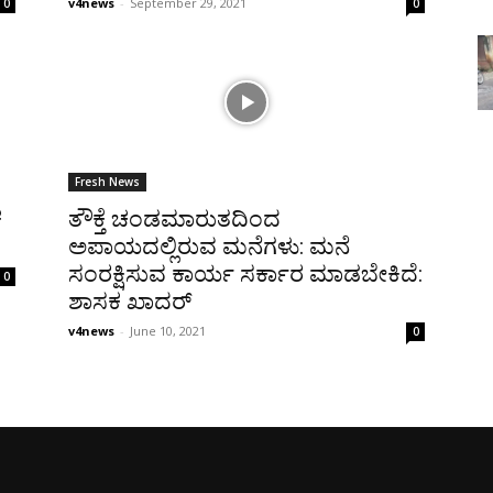
v4news
-
September 29, 2021
0
0
Fresh News
ಕ
ತೌಕ್ತೆ ಚಂಡಮಾರುತದಿಂದ
ಅಪಾಯದಲ್ಲಿರುವ ಮನೆಗಳು: ಮನೆ
ಸಂರಕ್ಷಿಸುವ ಕಾರ್ಯ ಸರ್ಕಾರ ಮಾಡಬೇಕಿದೆ:
0
ಶಾಸಕ ಖಾದರ್
v4news
-
June 10, 2021
0