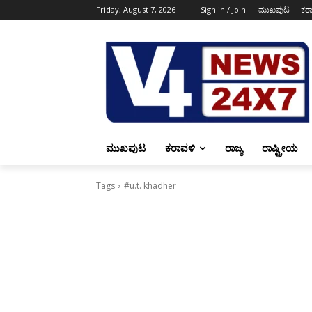
Friday, August 7, 2026
Sign in / Join
ಮುಖಪುಟ
ಕರ
ಮುಖಪುಟ
ಕರಾವಳಿ
ರಾಜ್ಯ
ರಾಷ್ಟ್ರೀಯ
Tags
#u.t. khadher