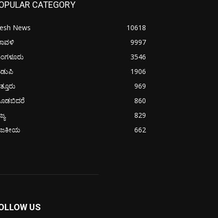
OPULAR CATEGORY
resh News
10618
ರಾವಳಿ
9997
ಂಗಳೂರು
3546
ಡುಪಿ
1906
ತ್ತೂರು
969
ೂಡಬಿದರೆ
860
ಜ್ಯ
829
ಾಜಕೀಯ
662
OLLOW US