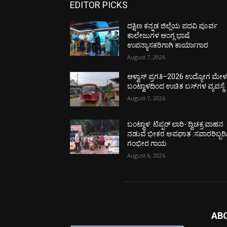
EDITOR PICKS
ದಕ್ಷಿಣ ಕನ್ನಡ ಜಿಲ್ಲೆಯ ಪದವಿ ಪೂರ್ವ
ಕಾಲೇಜುಗಳ ಆಂಗ್ಲ ಭಾಷೆ
ಉಪನ್ಯಾಸಕರಿಗಾಗಿ ಕಾರ್ಯಾಗಾರ
August 7, 2026
ಆಳ್ವಾಸ್ ಪ್ರಗತಿ–2026 ಉದ್ಯೋಗ ಮೇಳಕ್
ಬಂಟ್ವಾಳದಿಂದ ಉಚಿತ ಬಸ್‌ಗಳ ವ್ಯವಸ್ಥೆ
August 7, 2026
ಬಂಟ್ವಾಳ: ಟಿಪ್ಪರ್ ಲಾರಿ- ದ್ವಿಚಕ್ರ ವಾಹನ
ನಡುವೆ ಭೀಕರ ಅಪಘಾತ :ಸವಾರರಿಬ್ಬರಿ
ಗಂಭೀರ ಗಾಯ
August 6, 2026
AB