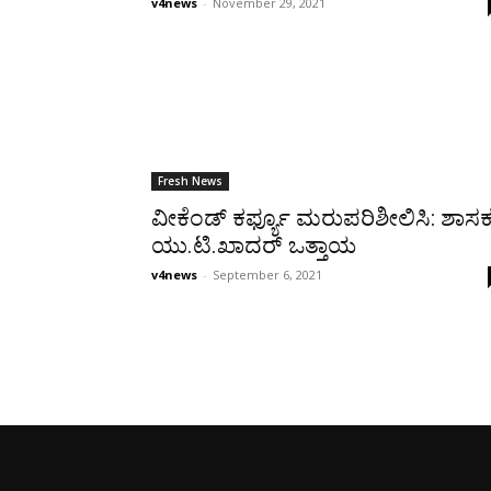
v4news
-
November 29, 2021
Fresh News
ವೀಕೆಂಡ್ ಕರ್ಫ್ಯೂ ಮರುಪರಿಶೀಲಿಸಿ: ಶಾಸ
ಯು.ಟಿ.ಖಾದರ್ ಒತ್ತಾಯ
v4news
-
September 6, 2021