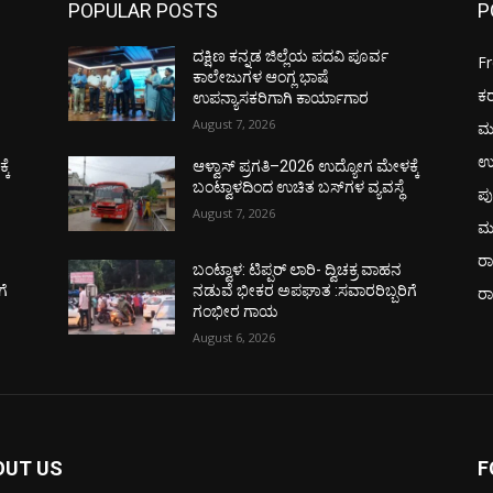
POPULAR POSTS
P
ದಕ್ಷಿಣ ಕನ್ನಡ ಜಿಲ್ಲೆಯ ಪದವಿ ಪೂರ್ವ
F
ಕಾಲೇಜುಗಳ ಆಂಗ್ಲ ಭಾಷೆ
ಕ
ಉಪನ್ಯಾಸಕರಿಗಾಗಿ ಕಾರ್ಯಾಗಾರ
August 7, 2026
ಮ
ಉ
ಕೆ
ಆಳ್ವಾಸ್ ಪ್ರಗತಿ–2026 ಉದ್ಯೋಗ ಮೇಳಕ್ಕೆ
ಬಂಟ್ವಾಳದಿಂದ ಉಚಿತ ಬಸ್‌ಗಳ ವ್ಯವಸ್ಥೆ
ಪು
August 7, 2026
ಮ
ರಾ
ಬಂಟ್ವಾಳ: ಟಿಪ್ಪರ್ ಲಾರಿ- ದ್ವಿಚಕ್ರ ವಾಹನ
ಗೆ
ನಡುವೆ ಭೀಕರ ಅಪಘಾತ :ಸವಾರರಿಬ್ಬರಿಗೆ
ರ
ಗಂಭೀರ ಗಾಯ
August 6, 2026
OUT US
F