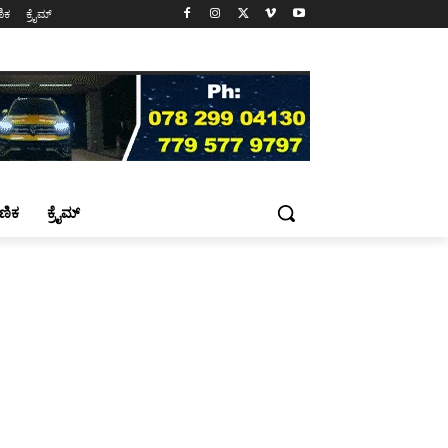
ಷಣಿಕ
ಕ್ರೈಮ್
್ಷಣಿಕ
ಕ್ರೈಮ್