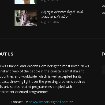
ರಾ
ವಿಟ್ಲ:ಗ್ಯಾಸ್ ಸಿಲಿಂಡರ್ ಸ್ಪೋಟ : ಮನೆ
ರ
ಸಂಪೂರ್ಣವಾಗಿ ಜಖಂ
August 9, 2026
OUT US
F
ews Channel and V4news.Com being the most loved News
nel and web of the people in the coastal Karnataka and
 countries and worldwide; which is well accepted for its
 cast, throwing light over the pressing problems such as
th, art, sports related programmes coupled with
rtainment oriented programmes.
Contact us:
newsv4media@gmail.com
or