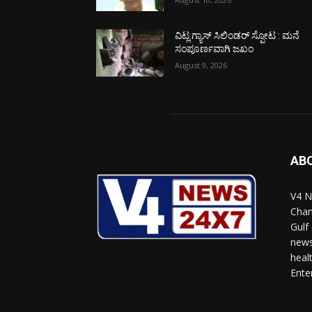
ವಿಟ್ಲ:ಗ್ಯಾಸ್ ಸಿಲಿಂಡರ್ ಸ್ಪೋಟ : ಮನೆ
ಸಂಪೂರ್ಣವಾಗಿ ಜಖಂ
August 9, 2026
AB
V4 N
Chan
Gulf
news
heal
Ente