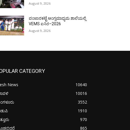
August 9, 2026
ವಂಜಾರಕಟ್ಟೆ ಆಂಗ್ಲಮಾಧ್ಯಮ ಶಾಲೆಯಲ್ಲಿ
VEMS ಐಸಿರ–2026
August 9, 2026
OPULAR CATEGORY
resh News
10640
ರಾವಳಿ
10016
ಂಗಳೂರು
3552
ಡುಪಿ
1910
ತ್ತೂರು
970
ೂಡಬಿದರೆ
865