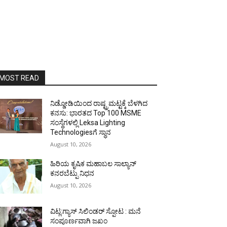
MOST READ
ನಿಡ್ಡೋಡಿಯಿಂದ ರಾಷ್ಟ್ರಮಟ್ಟಕ್ಕೆ ಬೆಳಗಿದ
ಕನಸು: ಭಾರತದ Top 100 MSME
ಸಂಸ್ಥೆಗಳಲ್ಲಿ Leksa Lighting
Technologiesಗೆ ಸ್ಥಾನ
August 10, 2026
ಹಿರಿಯ ಕೃಷಿಕ ಮಹಾಬಲ ಸಾಲ್ಯಾನ್
ಕನರಬೆಟ್ಪು ನಿಧನ
August 10, 2026
ವಿಟ್ಲ:ಗ್ಯಾಸ್ ಸಿಲಿಂಡರ್ ಸ್ಪೋಟ : ಮನೆ
ಸಂಪೂರ್ಣವಾಗಿ ಜಖಂ