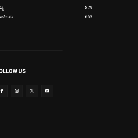
ಜ್ಯ
829
ಾಜಕೀಯ
663
OLLOW US