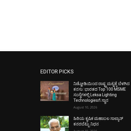
EDITOR PICKS
ನಿಡ್ಡೋಡಿಯಿಂದ ರಾಷ್ಟ್ರಮಟ್ಟಕ್ಕೆ ಬೆಳಗಿದ
ಕನಸು: ಭಾರತದ Top 100 MSME
ಸಂಸ್ಥೆಗಳಲ್ಲಿ Leksa Lighting
Technologiesಗೆ ಸ್ಥಾನ
August 10, 2026
ಹಿರಿಯ ಕೃಷಿಕ ಮಹಾಬಲ ಸಾಲ್ಯಾನ್
ಕನರಬೆಟ್ಪು ನಿಧನ
August 10, 2026