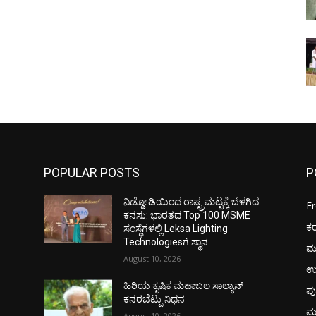
POPULAR POSTS
P
ನಿಡ್ಡೋಡಿಯಿಂದ ರಾಷ್ಟ್ರಮಟ್ಟಕ್ಕೆ ಬೆಳಗಿದ
F
ಕನಸು: ಭಾರತದ Top 100 MSME
ಕ
ಸಂಸ್ಥೆಗಳಲ್ಲಿ Leksa Lighting
Technologiesಗೆ ಸ್ಥಾನ
ಮ
August 10, 2026
ಉ
ಹಿರಿಯ ಕೃಷಿಕ ಮಹಾಬಲ ಸಾಲ್ಯಾನ್
ಪು
ಕನರಬೆಟ್ಪು ನಿಧನ
ಮ
August 10, 2026