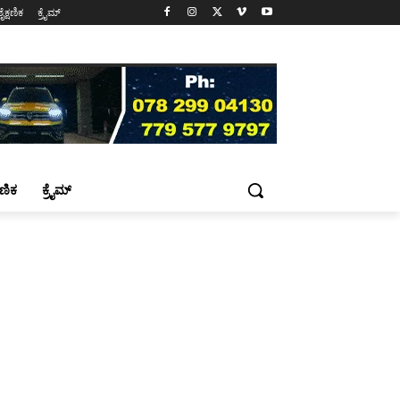
ಶೈಕ್ಷಣಿಕ
ಕ್ರೈಮ್
್ಷಣಿಕ
ಕ್ರೈಮ್