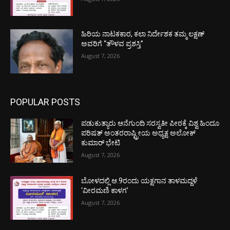
ಹಿರಿಯ ನಾಟಕಕಾರ, ಕಲಾ ನಿರ್ದೇಶಕ ತಮ್ಮ ಲಕ್ಷಣ್
ಅವರಿಗೆ “ತೌಳವ ಪ್ರಶಸ್ತಿ”
August 7, 2026
POPULAR POSTS
ಪಡುಕುತ್ಯಾರು ಆನೆಗುಂದಿ ಸರಸ್ವತೀ ಪೀಠಕ್ಕೆ ವಿಶ್ವ ಹಿಂದೂ
ಪರಿಷತ್ ಅಂತರರಾಷ್ಟ್ರೀಯ ಅಧ್ಯಕ್ಷ ಅಲೋಕ್
ಕುಮಾರ್ ಭೇಟಿ
August 7, 2026
ಬೋಳದಲ್ಲಿ ಆ.9ರಂದು ಯಕ್ಷಗಾನ ತಾಳಮದ್ದಳೆ
‘ವೀರಮಣಿ ಕಾಳಗ’
August 7, 2026