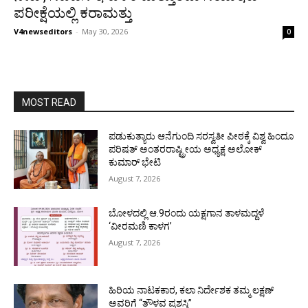
ಪರೀಕ್ಷೆಯಲ್ಲಿ ಕರಾಮತ್ತು
V4newseditors
-
May 30, 2026
0
MOST READ
ಪಡುಕುತ್ಯಾರು ಆನೆಗುಂದಿ ಸರಸ್ವತೀ ಪೀಠಕ್ಕೆ ವಿಶ್ವ ಹಿಂದೂ
ಪರಿಷತ್ ಅಂತರರಾಷ್ಟ್ರೀಯ ಅಧ್ಯಕ್ಷ ಅಲೋಕ್
ಕುಮಾರ್ ಭೇಟಿ
August 7, 2026
ಬೋಳದಲ್ಲಿ ಆ.9ರಂದು ಯಕ್ಷಗಾನ ತಾಳಮದ್ದಳೆ
‘ವೀರಮಣಿ ಕಾಳಗ’
August 7, 2026
ಹಿರಿಯ ನಾಟಕಕಾರ, ಕಲಾ ನಿರ್ದೇಶಕ ತಮ್ಮ ಲಕ್ಷಣ್
ಅವರಿಗೆ “ತೌಳವ ಪ್ರಶಸ್ತಿ”