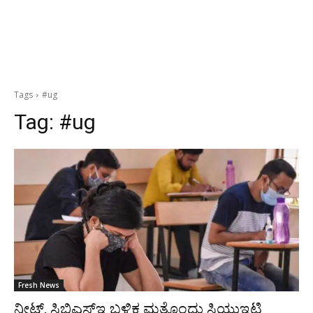
Tags
#ug
Tag:
#ug
Fresh News
ನೀಟ್, ಸಿಬಿಎಸ್‍ಇ ಬಳಿಕ ಮತ್ತೊಂದು ಸಿಯುಇಟಿ