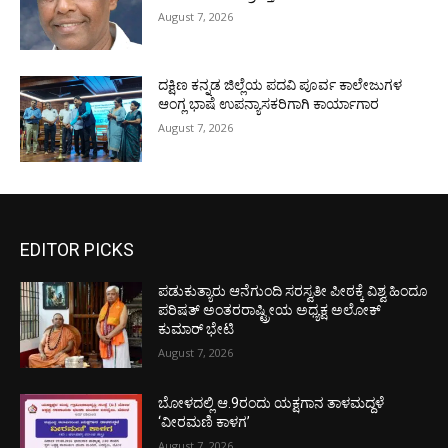
August 7, 2026
ದಕ್ಷಿಣ ಕನ್ನಡ ಜಿಲ್ಲೆಯ ಪದವಿ ಪೂರ್ವ ಕಾಲೇಜುಗಳ
ಆಂಗ್ಲ ಭಾಷೆ ಉಪನ್ಯಾಸಕರಿಗಾಗಿ ಕಾರ್ಯಾಗಾರ
August 7, 2026
EDITOR PICKS
ಪಡುಕುತ್ಯಾರು ಆನೆಗುಂದಿ ಸರಸ್ವತೀ ಪೀಠಕ್ಕೆ ವಿಶ್ವ ಹಿಂದೂ
ಪರಿಷತ್ ಅಂತರರಾಷ್ಟ್ರೀಯ ಅಧ್ಯಕ್ಷ ಅಲೋಕ್
ಕುಮಾರ್ ಭೇಟಿ
August 7, 2026
ಬೋಳದಲ್ಲಿ ಆ.9ರಂದು ಯಕ್ಷಗಾನ ತಾಳಮದ್ದಳೆ
‘ವೀರಮಣಿ ಕಾಳಗ’
August 7, 2026