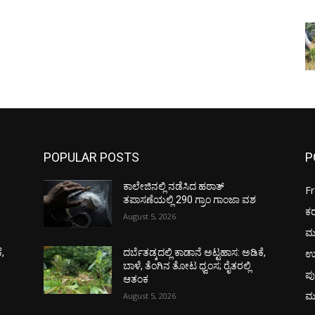
POPULAR POSTS
P
ಕಾಲೇಜಿನಲ್ಲಿ ನಡೆಸಿದ ಹಠಾತ್
F
ತಪಾಸಣೆಯಲ್ಲಿ 290 ಗ್ರಾಂ ಗಾಂಜಾ ವಶ
ಕ
August 5, 2026
ಮ
ಉ
ೆ,
ದರ್ಬೆತಡ್ಕದಲ್ಲಿ ಕಾಡಾನೆ ಅಟ್ಟಹಾಸ: ಅಡಿಕೆ,
ಬಾಳೆ, ತೆಂಗಿನ ತೋಟ ಧ್ವಂಸ; ರೈತರಲ್ಲಿ
ಪು
ಆತಂಕ
ಮ
August 5, 2026