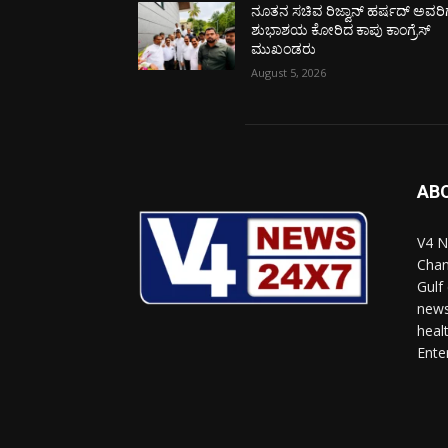
ನೂತನ ಸಚಿವ ರಿಜ್ವಾನ್ ಹರ್ಷದ್ ಅವರಿಗ
ಶುಭಾಶಯ ಕೋರಿದ ಕಾಪು ಕಾಂಗ್ರೆಸ್
ಮುಖಂಡರು
August 5, 2026
AB
V4 N
Chan
Gulf
news
heal
Ente