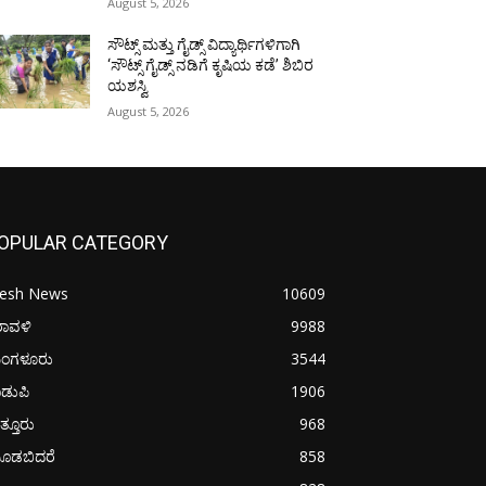
August 5, 2026
ಸೌಟ್ಸ್ ಮತ್ತು ಗೈಡ್ಸ್ ವಿದ್ಯಾರ್ಥಿಗಳಿಗಾಗಿ
‘ಸೌಟ್ಸ್ ಗೈಡ್ಸ್ ನಡಿಗೆ ಕೃಷಿಯ ಕಡೆ’ ಶಿಬಿರ
ಯಶಸ್ವಿ
August 5, 2026
OPULAR CATEGORY
resh News
10609
ರಾವಳಿ
9988
ಂಗಳೂರು
3544
ಡುಪಿ
1906
ತ್ತೂರು
968
ೂಡಬಿದರೆ
858