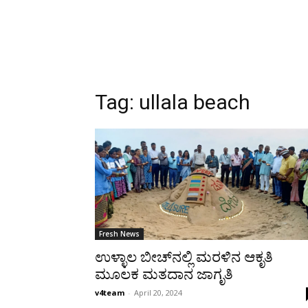
Tag:
ullala beach
Fresh News
ಉಳ್ಳಾಲ ಬೀಚ್‌ನಲ್ಲಿ ಮರಳಿನ ಆಕೃತಿ
ಮೂಲಕ ಮತದಾನ ಜಾಗೃತಿ
v4team
-
April 20, 2024