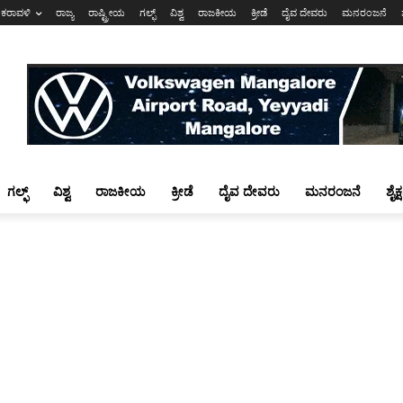
ಕರಾವಳಿ
ರಾಜ್ಯ
ರಾಷ್ಟ್ರೀಯ
ಗಲ್ಫ್
ವಿಶ್ವ
ರಾಜಕೀಯ
ಕ್ರೀಡೆ
ದೈವ ದೇವರು
ಮನರಂಜನೆ
ಗಲ್ಫ್
ವಿಶ್ವ
ರಾಜಕೀಯ
ಕ್ರೀಡೆ
ದೈವ ದೇವರು
ಮನರಂಜನೆ
ಶೈಕ