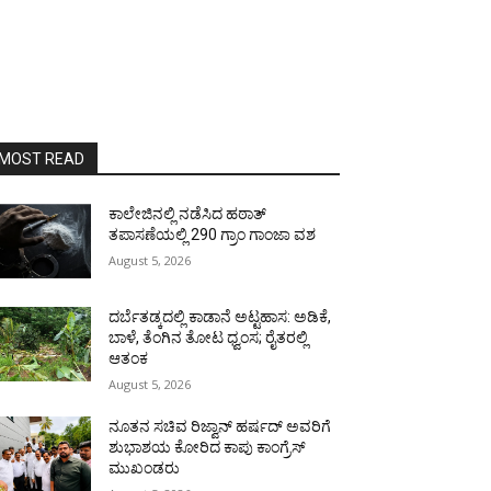
MOST READ
ಕಾಲೇಜಿನಲ್ಲಿ ನಡೆಸಿದ ಹಠಾತ್
ತಪಾಸಣೆಯಲ್ಲಿ 290 ಗ್ರಾಂ ಗಾಂಜಾ ವಶ
August 5, 2026
ದರ್ಬೆತಡ್ಕದಲ್ಲಿ ಕಾಡಾನೆ ಅಟ್ಟಹಾಸ: ಅಡಿಕೆ,
ಬಾಳೆ, ತೆಂಗಿನ ತೋಟ ಧ್ವಂಸ; ರೈತರಲ್ಲಿ
ಆತಂಕ
August 5, 2026
ನೂತನ ಸಚಿವ ರಿಜ್ವಾನ್ ಹರ್ಷದ್ ಅವರಿಗೆ
ಶುಭಾಶಯ ಕೋರಿದ ಕಾಪು ಕಾಂಗ್ರೆಸ್
ಮುಖಂಡರು