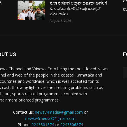
ರಾ
ೆ
ನೂತನ ಸಚಿವ ರಿಜ್ವಾನ್ ಹರ್ಷದ್ ಅವರಿಗೆ
ಶುಭಾಶಯ ಕೋರಿದ ಕಾಪು ಕಾಂಗ್ರೆಸ್
ರ
ಮುಖಂಡರು
August 5, 2026
OUT US
F
ews Channel and V4news.Com being the most loved News
nel and web of the people in the coastal Karnataka and
 countries and worldwide; which is well accepted for its
 cast, throwing light over the pressing problems such as
th, art, sports related programmes coupled with
rtainment oriented programmes.
Contact us:
newsv4media@gmail.com
or
newsv4media8@gmail.com
Phone:
9243301874
or
9243306874