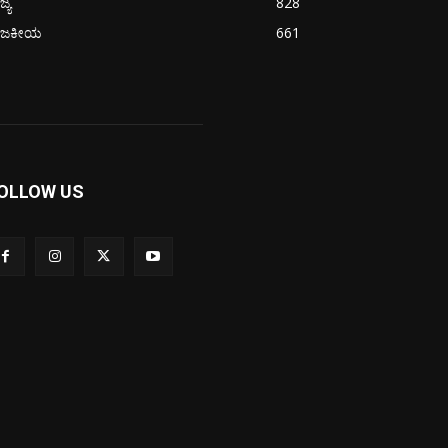
ಜ್ಯ
828
ಾಜಕೀಯ
661
OLLOW US