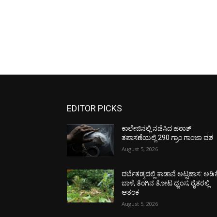
EDITOR PICKS
ಕಾಲೇಜಿನಲ್ಲಿ ನಡೆಸಿದ ಹಠಾತ್
ತಪಾಸಣೆಯಲ್ಲಿ 290 ಗ್ರಾಂ ಗಾಂಜಾ ವಶ
August 5, 2026
ದರ್ಬೆತಡ್ಕದಲ್ಲಿ ಕಾಡಾನೆ ಅಟ್ಟಹಾಸ: ಅಡಿಕ
ಬಾಳೆ, ತೆಂಗಿನ ತೋಟ ಧ್ವಂಸ; ರೈತರಲ್ಲಿ
ಆತಂಕ
August 5, 2026