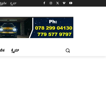
ಶೈಕ್ಷಣಿಕ
ಕ್ರೈಮ್
್ಷಣಿಕ
ಕ್ರೈಮ್