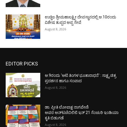
ಉಚ್ಚಿಲ ಶ್ರೀಮಹಾಲಕ್ಷ್ಮೀ ದೇವಸ್ಥಾನದಲ್ಲಿ ಆ.10ರಂದು
ವಿಶೇಷ ತುಪ್ಪದ ಅಪ್ಪ ಸೇವೆ
August 8, 2026
EDITOR PICKS
ಆ.9ರಂದು ‘ಆಟಿ ತಿಂಗಳ ಭೂತಾರಾಧನೆ’ : ಸಾಕ್ಷ್ಯ ಚಿತ್ರ
ಪ್ರದರ್ಶನ ಹಾಗೂ ಸಂವಾದ
August 8, 2026
ಡಾ. ಪ್ರೀತಿ ಲೋಲಾಕ್ಷ ನಾಗವೇಣಿ
ಅವರ ಅನ್‌ಟಚೆಬಿಲಿಟಿ ಇನ್ 21 ಸೆಂಚುರಿ ಇಂಡಿಯಾ
ಕೃತಿ ಬಿಡುಗಡೆ
August 8, 2026