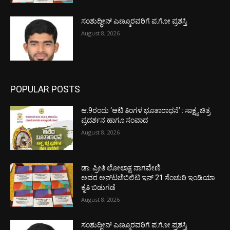
ಸಂಶುದ್ಧೀನ್ ಎಣ್ಮೂರವರಿಗೆ ಪ.ಗೋ ಪ್ರಶಸ್ತಿ
August 8, 2026
POPULAR POSTS
ಆ.9ರಂದು ‘ಆಟಿ ತಿಂಗಳ ಭೂತಾರಾಧನೆ’ : ಸಾಕ್ಷ್ಯ ಚಿತ್ರ
ಪ್ರದರ್ಶನ ಹಾಗೂ ಸಂವಾದ
August 8, 2026
ಡಾ. ಪ್ರೀತಿ ಲೋಲಾಕ್ಷ ನಾಗವೇಣಿ
ಅವರ ಅನ್‌ಟಚೆಬಿಲಿಟಿ ಇನ್ 21 ಸೆಂಚುರಿ ಇಂಡಿಯಾ
ಕೃತಿ ಬಿಡುಗಡೆ
August 8, 2026
ಸಂಶುದ್ಧೀನ್ ಎಣ್ಮೂರವರಿಗೆ ಪ.ಗೋ ಪ್ರಶಸ್ತಿ