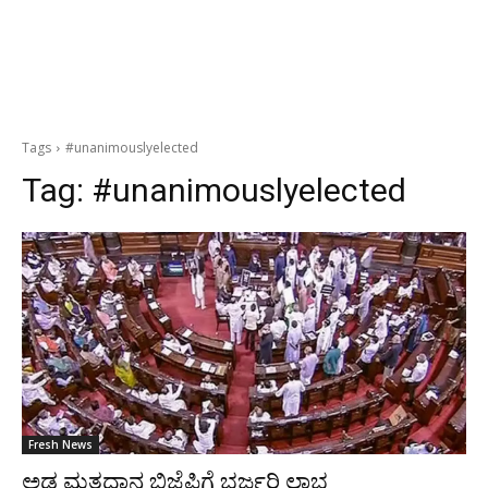
Tags
#unanimouslyelected
Tag:
#unanimouslyelected
Fresh News
ಅಡ್ಡ ಮತದಾನ ಬಿಜೆಪಿಗೆ ಭರ್ಜರಿ ಲಾಭ