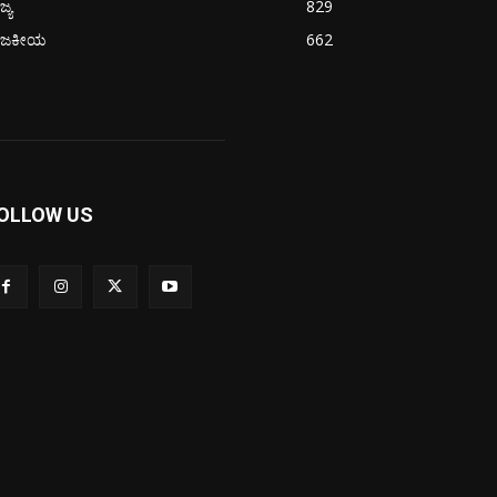
ಜ್ಯ
829
ಾಜಕೀಯ
662
OLLOW US