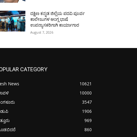
ದಕ್ಷಿಣ ಕನ್ನಡ ಜಿಲ್ಲೆಯ ಪದವಿ ಪೂರ್ವ
ಕಾಲೇಜುಗಳ ಆಂಗ್ಲ ಭಾಷೆ
ಉಪನ್ಯಾಸಕರಿಗಾಗಿ ಕಾರ್ಯಾಗಾರ
August 7, 2026
OPULAR CATEGORY
resh News
10621
ರಾವಳಿ
10000
ಂಗಳೂರು
3547
ಡುಪಿ
1906
ತ್ತೂರು
969
ೂಡಬಿದರೆ
860