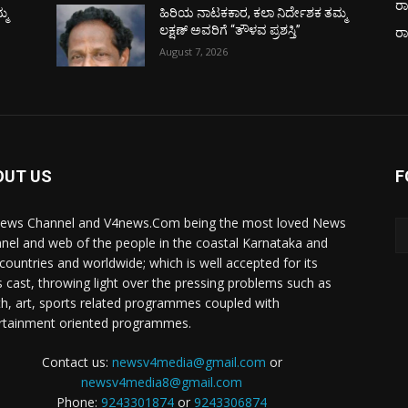
ರಾ
್ಮ
ಹಿರಿಯ ನಾಟಕಕಾರ, ಕಲಾ ನಿರ್ದೇಶಕ ತಮ್ಮ
ಲಕ್ಷಣ್ ಅವರಿಗೆ “ತೌಳವ ಪ್ರಶಸ್ತಿ”
ರ
August 7, 2026
OUT US
F
ews Channel and V4news.Com being the most loved News
nel and web of the people in the coastal Karnataka and
 countries and worldwide; which is well accepted for its
 cast, throwing light over the pressing problems such as
th, art, sports related programmes coupled with
rtainment oriented programmes.
Contact us:
newsv4media@gmail.com
or
newsv4media8@gmail.com
Phone:
9243301874
or
9243306874