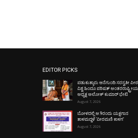
EDITOR PICKS
ಪಡುಕುತ್ಯಾರು ಆನೆಗುಂದಿ ಸರಸ್ವತೀ ಪೀಠಕ್
ವಿಶ್ವ ಹಿಂದೂ ಪರಿಷತ್ ಅಂತರರಾಷ್ಟ್ರೀ
ಅಧ್ಯಕ್ಷ ಅಲೋಕ್ ಕುಮಾರ್ ಭೇಟಿ
August 7, 2026
ಬೋಳದಲ್ಲಿ ಆ.9ರಂದು ಯಕ್ಷಗಾನ
ತಾಳಮದ್ದಳೆ ‘ವೀರಮಣಿ ಕಾಳಗ’
August 7, 2026