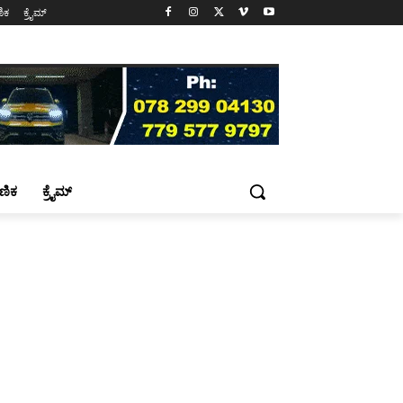
ಷಣಿಕ
ಕ್ರೈಮ್
್ಷಣಿಕ
ಕ್ರೈಮ್