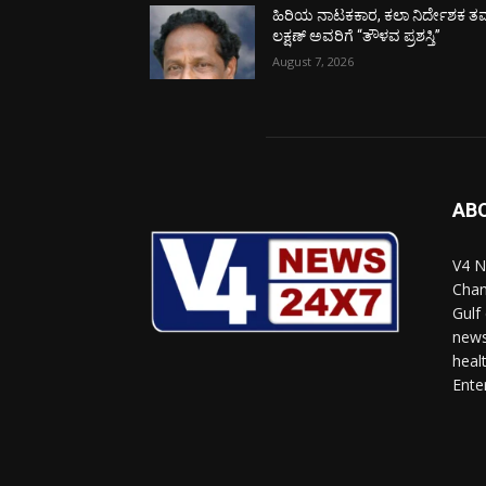
ಹಿರಿಯ ನಾಟಕಕಾರ, ಕಲಾ ನಿರ್ದೇಶಕ ತಮ
ಲಕ್ಷಣ್ ಅವರಿಗೆ “ತೌಳವ ಪ್ರಶಸ್ತಿ”
August 7, 2026
AB
V4 N
Chan
Gulf
news
heal
Ente