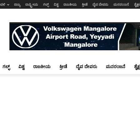
ಾವಳಿ
ರಾಜ್ಯ
ರಾಷ್ಟ್ರೀಯ
ಗಲ್ಫ್
ವಿಶ್ವ
ರಾಜಕೀಯ
ಕ್ರೀಡೆ
ದೈವ ದೇವರು
ಮನರಂಜನೆ
ಶೈಕ್
ಗಲ್ಫ್
ವಿಶ್ವ
ರಾಜಕೀಯ
ಕ್ರೀಡೆ
ದೈವ ದೇವರು
ಮನರಂಜನೆ
ಶೈಕ