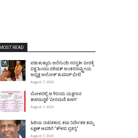
MOST READ
ಪಡುಕುತ್ಯಾರು ಆನೆಗುಂದಿ ಸರಸ್ವತೀ ಪೀಠಕ್ಕೆ
ವಿಶ್ವ ಹಿಂದೂ ಪರಿಷತ್ ಅಂತರರಾಷ್ಟ್ರೀಯ
ಅಧ್ಯಕ್ಷ ಅಲೋಕ್ ಕುಮಾರ್ ಭೇಟಿ
August 7, 2026
ಬೋಳದಲ್ಲಿ ಆ.9ರಂದು ಯಕ್ಷಗಾನ
ತಾಳಮದ್ದಳೆ ‘ವೀರಮಣಿ ಕಾಳಗ’
August 7, 2026
ಹಿರಿಯ ನಾಟಕಕಾರ, ಕಲಾ ನಿರ್ದೇಶಕ ತಮ್ಮ
ಲಕ್ಷಣ್ ಅವರಿಗೆ “ತೌಳವ ಪ್ರಶಸ್ತಿ”
August 7, 2026