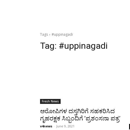
Tags
#uppinagadi
Tag:
#uppinagadi
Fresh News
ಆರೋಪಿಗಳ ದಸ್ತಗಿರಿಗೆ ಸಹಕರಿಸಿದ
ಗೃಹರಕ್ಷಕ ಸಿಬ್ಬಂದಿಗೆ ’ಪ್ರಶಂಸನಾ ಪತ್ರ’
v4news
-
June 9, 2021