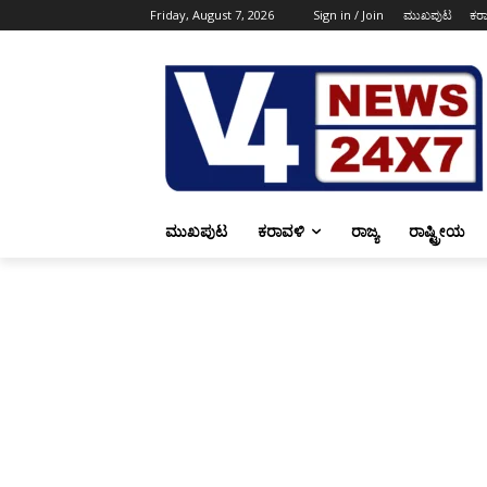
Friday, August 7, 2026
Sign in / Join
ಮುಖಪುಟ
ಕರ
ಮುಖಪುಟ
ಕರಾವಳಿ
ರಾಜ್ಯ
ರಾಷ್ಟ್ರೀಯ