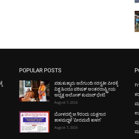
POPULAR POSTS
P
ಕೆ
ಪಡುಕುತ್ಯಾರು ಆನೆಗುಂದಿ ಸರಸ್ವತೀ ಪೀಠಕ್ಕೆ
F
ಯ
ವಿಶ್ವ ಹಿಂದೂ ಪರಿಷತ್ ಅಂತರರಾಷ್ಟ್ರೀಯ
ಕ
ಅಧ್ಯಕ್ಷ ಅಲೋಕ್ ಕುಮಾರ್ ಭೇಟಿ
August 7, 2026
ಮ
ಉ
ಬೋಳದಲ್ಲಿ ಆ.9ರಂದು ಯಕ್ಷಗಾನ
ತಾಳಮದ್ದಳೆ ‘ವೀರಮಣಿ ಕಾಳಗ’
ಪು
August 7, 2026
ಮ