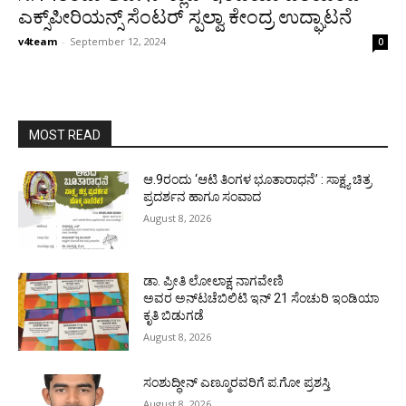
ಎಕ್ಸ್‌ಪೀರಿಯನ್ಸ್ ಸೆಂಟರ್ ಸ್ಪಲ್ವಾ ಕೇಂದ್ರ ಉದ್ಘಾಟನೆ
v4team
-
September 12, 2024
0
MOST READ
ಆ.9ರಂದು ‘ಆಟಿ ತಿಂಗಳ ಭೂತಾರಾಧನೆ’ : ಸಾಕ್ಷ್ಯ ಚಿತ್ರ
ಪ್ರದರ್ಶನ ಹಾಗೂ ಸಂವಾದ
August 8, 2026
ಡಾ. ಪ್ರೀತಿ ಲೋಲಾಕ್ಷ ನಾಗವೇಣಿ
ಅವರ ಅನ್‌ಟಚೆಬಿಲಿಟಿ ಇನ್ 21 ಸೆಂಚುರಿ ಇಂಡಿಯಾ
ಕೃತಿ ಬಿಡುಗಡೆ
August 8, 2026
ಸಂಶುದ್ಧೀನ್ ಎಣ್ಮೂರವರಿಗೆ ಪ.ಗೋ ಪ್ರಶಸ್ತಿ
August 8, 2026