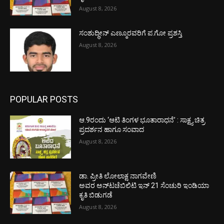
August 8, 2026
ಸಂಶುದ್ಧೀನ್ ಎಣ್ಮೂರವರಿಗೆ ಪ.ಗೋ ಪ್ರಶಸ್ತಿ
August 8, 2026
POPULAR POSTS
ಆ.9ರಂದು ‘ಆಟಿ ತಿಂಗಳ ಭೂತಾರಾಧನೆ’ : ಸಾಕ್ಷ್ಯ ಚಿತ್ರ
ಪ್ರದರ್ಶನ ಹಾಗೂ ಸಂವಾದ
August 8, 2026
ಡಾ. ಪ್ರೀತಿ ಲೋಲಾಕ್ಷ ನಾಗವೇಣಿ
ಅವರ ಅನ್‌ಟಚೆಬಿಲಿಟಿ ಇನ್ 21 ಸೆಂಚುರಿ ಇಂಡಿಯಾ
ಕೃತಿ ಬಿಡುಗಡೆ
August 8, 2026