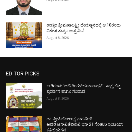
ಉಚ್ಚಿಲ ಶ್ರೀಮಹಾಲಕ್ಷ್ಮೀ ದೇವಸ್ಥಾನದಲ್ಲಿ ಆ.10ರಂದು
ವಿಶೇಷ ತುಪ್ಪದ ಅಪ್ಪ ಸೇವೆ
August 8, 2026
EDITOR PICKS
ಆ.9ರಂದು ‘ಆಟಿ ತಿಂಗಳ ಭೂತಾರಾಧನೆ’ : ಸಾಕ್ಷ್ಯ ಚಿತ್ರ
ಪ್ರದರ್ಶನ ಹಾಗೂ ಸಂವಾದ
August 8, 2026
ಡಾ. ಪ್ರೀತಿ ಲೋಲಾಕ್ಷ ನಾಗವೇಣಿ
ಅವರ ಅನ್‌ಟಚೆಬಿಲಿಟಿ ಇನ್ 21 ಸೆಂಚುರಿ ಇಂಡಿಯಾ
ಕೃತಿ ಬಿಡುಗಡೆ