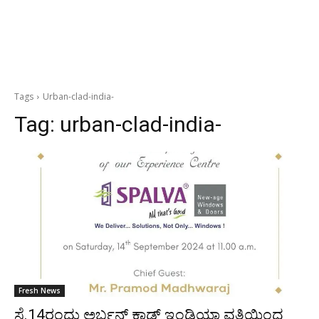
Tags
Urban-clad-india-
Tag:
urban-clad-india-
Fresh News
ಸೆ.14ರಂದು ಅರ್ಬನ್ ಕ್ಲಾಡ್ ಇಂಡಿಯಾ ವತಿಯಿಂದ