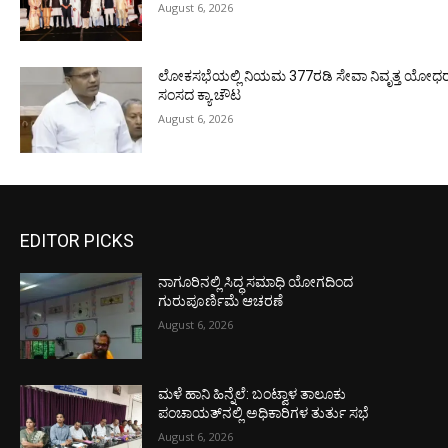
August 6, 2026
ಲೋಕಸಭೆಯಲ್ಲಿ ನಿಯಮ 377ರಡಿ ಸೇವಾ ನಿವೃತ್ತ ಯೋಧರ ಪ
ಸಂಸದ ಕ್ಯಾ.ಚೌಟ
August 6, 2026
EDITOR PICKS
ನಾಗೂರಿನಲ್ಲಿ ಸಿದ್ಧ ಸಮಾಧಿ ಯೋಗದಿಂದ
ಗುರುಪೂರ್ಣಿಮೆ ಆಚರಣೆ
August 6, 2026
ಮಳೆ ಹಾನಿ ಹಿನ್ನೆಲೆ: ಬಂಟ್ವಾಳ ತಾಲೂಕು
ಪಂಚಾಯತ್‌ನಲ್ಲಿ ಅಧಿಕಾರಿಗಳ ತುರ್ತು ಸಭೆ
August 6, 2026