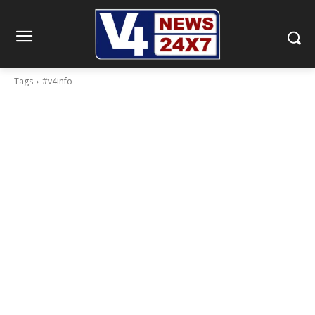
Tags
#v4info