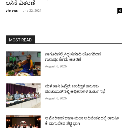
ಲಸಿಕೆ ವಿತರಣೆ
v4news
-
June 22, 2021
0
MOST READ
ನಾಗೂರಿನಲ್ಲಿ ಸಿದ್ಧ ಸಮಾಧಿ ಯೋಗದಿಂದ
ಗುರುಪೂರ್ಣಿಮೆ ಆಚರಣೆ
August 6, 2026
ಮಳೆ ಹಾನಿ ಹಿನ್ನೆಲೆ: ಬಂಟ್ವಾಳ ತಾಲೂಕು
ಪಂಚಾಯತ್‌ನಲ್ಲಿ ಅಧಿಕಾರಿಗಳ ತುರ್ತು ಸಭೆ
August 6, 2026
ಅಮೇರಿಕಾದ ಬಾನಾ ಮಹಾ ಅಧಿವೇಶನದಲ್ಲಿ ರಾಜರ್ಷಿ
ಕೆ. ವಾಸುದೇವ ಶೆಟ್ಟಿ ಭಾಗಿ