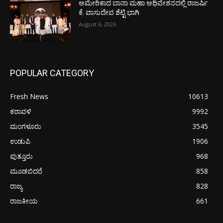
ಅಮೇರಿಕಾದ ಬಾನಾ ಮಹಾ ಅಧಿವೇಶನದಲ್ಲಿ ರಾಜರ್ಷಿ
ಕೆ. ವಾಸುದೇವ ಶೆಟ್ಟಿ ಭಾಗಿ
August 6, 2026
POPULAR CATEGORY
Fresh News
10613
ಕರಾವಳಿ
9992
ಮಂಗಳೂರು
3545
ಉಡುಪಿ
1906
ಪುತ್ತೂರು
968
ಮೂಡಬಿದರೆ
858
ರಾಜ್ಯ
828
ರಾಜಕೀಯ
661