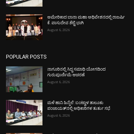
ಅಮೇರಿಕಾದ ಬಾನಾ ಮಹಾ ಅಧಿವೇಶನದಲ್ಲಿ ರಾಜರ್ಷಿ
ಕೆ. ವಾಸುದೇವ ಶೆಟ್ಟಿ ಭಾಗಿ
August 6, 2026
POPULAR POSTS
ನಾಗೂರಿನಲ್ಲಿ ಸಿದ್ಧ ಸಮಾಧಿ ಯೋಗದಿಂದ
ಗುರುಪೂರ್ಣಿಮೆ ಆಚರಣೆ
August 6, 2026
ಮಳೆ ಹಾನಿ ಹಿನ್ನೆಲೆ: ಬಂಟ್ವಾಳ ತಾಲೂಕು
ಪಂಚಾಯತ್‌ನಲ್ಲಿ ಅಧಿಕಾರಿಗಳ ತುರ್ತು ಸಭೆ
August 6, 2026