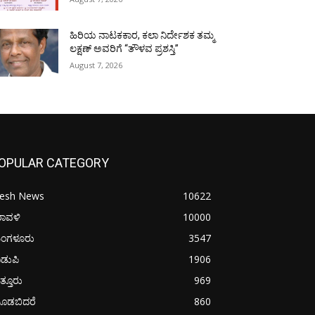
ಹಿರಿಯ ನಾಟಕಕಾರ, ಕಲಾ ನಿರ್ದೇಶಕ ತಮ್ಮ
ಲಕ್ಷಣ್ ಅವರಿಗೆ “ತೌಳವ ಪ್ರಶಸ್ತಿ”
August 7, 2026
OPULAR CATEGORY
resh News
10622
ರಾವಳಿ
10000
ಂಗಳೂರು
3547
ಡುಪಿ
1906
ತ್ತೂರು
969
ೂಡಬಿದರೆ
860