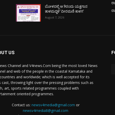
ರಾ
ಬೋಳದಲ್ಲಿ ಆ.9ರಂದು ಯಕ್ಷಗಾನ
ರ
ತಾಳಮದ್ದಳೆ ‘ವೀರಮಣಿ ಕಾಳಗ’
August 7, 2026
OUT US
F
ews Channel and V4news.Com being the most loved News
nel and web of the people in the coastal Karnataka and
 countries and worldwide; which is well accepted for its
 cast, throwing light over the pressing problems such as
th, art, sports related programmes coupled with
rtainment oriented programmes.
Contact us:
newsv4media@gmail.com
or
newsv4media8@gmail.com