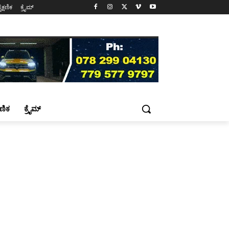
ೈಕ್ಷಣಿಕ
ಕ್ರೈಮ್
್ಷಣಿಕ
ಕ್ರೈಮ್