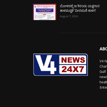
ಬೋಳದಲ್ಲಿ ಆ.9ರಂದು ಯಕ್ಷಗಾನ
ತಾಳಮದ್ದಳೆ ‘ವೀರಮಣಿ ಕಾಳಗ’
August 7, 2026
AB
V4 N
Chan
Gulf
news
heal
Ente