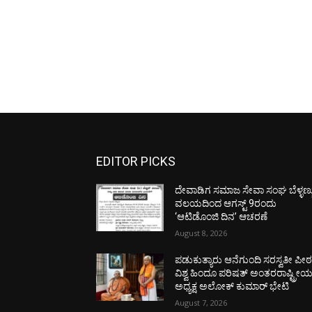
EDITOR PICKS
ದೇವಾಡಿಗ ಸಮಾಜ ಸೇವಾ ಸಂಘ ಬೆಳ್ಳಣ್ಣ
ವಲಯದಿಂದ ಆಗಸ್ಟ್ 9ರಂದು
‘ಆಟಿಡೊಂಜಿ ದಿನ’ ಆಚರಣೆ
August 8, 2026
ಪಡುಕುತ್ಯಾರು ಆನೆಗುಂದಿ ಸರಸ್ವತೀ ಪೀಠಕ್
ವಿಶ್ವ ಹಿಂದೂ ಪರಿಷತ್ ಅಂತರರಾಷ್ಟ್ರೀ
ಅಧ್ಯಕ್ಷ ಅಲೋಕ್ ಕುಮಾರ್ ಭೇಟಿ
August 7, 2026