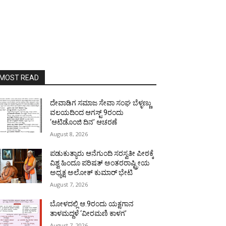
MOST READ
ದೇವಾಡಿಗ ಸಮಾಜ ಸೇವಾ ಸಂಘ ಬೆಳ್ಳಣ್ಣು
ವಲಯದಿಂದ ಆಗಸ್ಟ್ 9ರಂದು
‘ಆಟಿಡೊಂಜಿ ದಿನ’ ಆಚರಣೆ
August 8, 2026
ಪಡುಕುತ್ಯಾರು ಆನೆಗುಂದಿ ಸರಸ್ವತೀ ಪೀಠಕ್ಕೆ
ವಿಶ್ವ ಹಿಂದೂ ಪರಿಷತ್ ಅಂತರರಾಷ್ಟ್ರೀಯ
ಅಧ್ಯಕ್ಷ ಅಲೋಕ್ ಕುಮಾರ್ ಭೇಟಿ
August 7, 2026
ಬೋಳದಲ್ಲಿ ಆ.9ರಂದು ಯಕ್ಷಗಾನ
ತಾಳಮದ್ದಳೆ ‘ವೀರಮಣಿ ಕಾಳಗ’
August 7, 2026