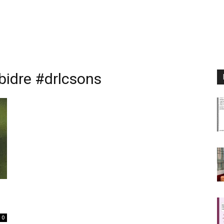
idre #drlcsons
0