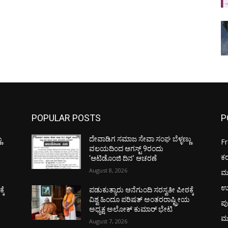
POPULAR POSTS
P
ು
ದೇವಾಡಿಗ ಸಮಾಜ ಸೇವಾ ಸಂಘ ಬೆಳ್ಳಣ್ಣು
F
ವಲಯದಿಂದ ಆಗಸ್ಟ್ 9ರಂದು
ಕ
‘ಆಟಿಡೊಂಜಿ ದಿನ’ ಆಚರಣೆ
August 8, 2026
ಮ
ಉ
ಕೆ
ಪಡುಕುತ್ಯಾರು ಆನೆಗುಂದಿ ಸರಸ್ವತೀ ಪೀಠಕ್ಕೆ
ಯ
ವಿಶ್ವ ಹಿಂದೂ ಪರಿಷತ್ ಅಂತರರಾಷ್ಟ್ರೀಯ
ಪು
ಅಧ್ಯಕ್ಷ ಅಲೋಕ್ ಕುಮಾರ್ ಭೇಟಿ
ಮ
August 7, 2026