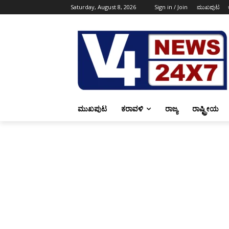
Saturday, August 8, 2026
Sign in / Join
ಮುಖಪುಟ
ಮುಖಪುಟ
ಕರಾವಳಿ
ರಾಜ್ಯ
ರಾಷ್ಟ್ರೀಯ