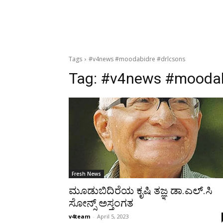
Tags
#v4news #moodabidre #drlcsons
Tag:
#v4news #moodab
Fresh News
ಮೂಡುಬಿದಿರೆಯ ಕೃಷಿ ತಜ್ಞ ಡಾ.ಎಲ್.ಸಿ
ಸೋನ್ಸ್ ಅಸ್ತಂಗತ
v4team
-
April 5, 2023