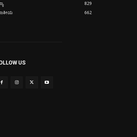
ಜ್ಯ
829
ಾಜಕೀಯ
662
OLLOW US