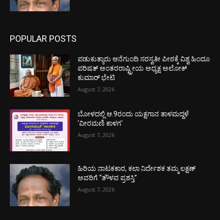
POPULAR POSTS
ಪಡುಕುತ್ಯಾರು ಆನೆಗುಂದಿ ಸರಸ್ವತೀ ಪೀಠಕ್ಕೆ ವಿಶ್ವ ಹಿಂದೂ
ಪರಿಷತ್ ಅಂತರರಾಷ್ಟ್ರೀಯ ಅಧ್ಯಕ್ಷ ಅಲೋಕ್
ಕುಮಾರ್ ಭೇಟಿ
August 7, 2026
ಬೋಳದಲ್ಲಿ ಆ.9ರಂದು ಯಕ್ಷಗಾನ ತಾಳಮದ್ದಳೆ
‘ವೀರಮಣಿ ಕಾಳಗ’
August 7, 2026
ಹಿರಿಯ ನಾಟಕಕಾರ, ಕಲಾ ನಿರ್ದೇಶಕ ತಮ್ಮ ಲಕ್ಷಣ್
ಅವರಿಗೆ “ತೌಳವ ಪ್ರಶಸ್ತಿ”
August 7, 2026