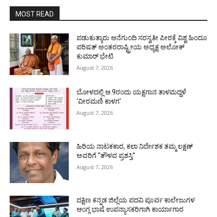
MOST READ
ಪಡುಕುತ್ಯಾರು ಆನೆಗುಂದಿ ಸರಸ್ವತೀ ಪೀಠಕ್ಕೆ ವಿಶ್ವ ಹಿಂದೂ
ಪರಿಷತ್ ಅಂತರರಾಷ್ಟ್ರೀಯ ಅಧ್ಯಕ್ಷ ಅಲೋಕ್
ಕುಮಾರ್ ಭೇಟಿ
August 7, 2026
ಬೋಳದಲ್ಲಿ ಆ.9ರಂದು ಯಕ್ಷಗಾನ ತಾಳಮದ್ದಳೆ
‘ವೀರಮಣಿ ಕಾಳಗ’
August 7, 2026
ಹಿರಿಯ ನಾಟಕಕಾರ, ಕಲಾ ನಿರ್ದೇಶಕ ತಮ್ಮ ಲಕ್ಷಣ್
ಅವರಿಗೆ “ತೌಳವ ಪ್ರಶಸ್ತಿ”
August 7, 2026
ದಕ್ಷಿಣ ಕನ್ನಡ ಜಿಲ್ಲೆಯ ಪದವಿ ಪೂರ್ವ ಕಾಲೇಜುಗಳ
ಆಂಗ್ಲ ಭಾಷೆ ಉಪನ್ಯಾಸಕರಿಗಾಗಿ ಕಾರ್ಯಾಗಾರ