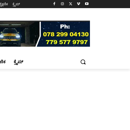
ಶೈಕ್ಷಣಿಕ
ಕ್ರೈಮ್
್ಷಣಿಕ
ಕ್ರೈಮ್