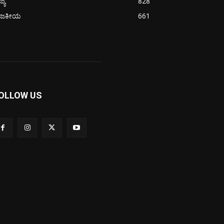
ಜ್ಯ
828
ಾಜಕೀಯ
661
OLLOW US