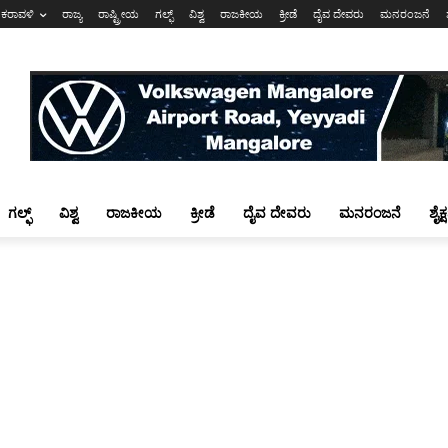
ಕರಾವಳಿ
ರಾಜ್ಯ
ರಾಷ್ಟ್ರೀಯ
ಗಲ್ಫ್
ವಿಶ್ವ
ರಾಜಕೀಯ
ಕ್ರೀಡೆ
ದೈವ ದೇವರು
ಮನರಂಜನೆ
ಗಲ್ಫ್
ವಿಶ್ವ
ರಾಜಕೀಯ
ಕ್ರೀಡೆ
ದೈವ ದೇವರು
ಮನರಂಜನೆ
ಶೈಕ