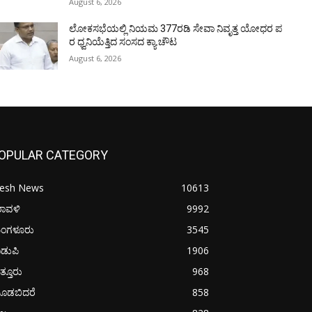
August 6, 2026
ಲೋಕಸಭೆಯಲ್ಲಿ ನಿಯಮ 377ರಡಿ ಸೇವಾ ನಿವೃತ್ತ ಯೋಧರ ಪ
ರ ಧ್ವನಿಯೆತ್ತಿದ ಸಂಸದ ಕ್ಯಾ.ಚೌಟ
August 6, 2026
OPULAR CATEGORY
resh News
10613
ರಾವಳಿ
9992
ಂಗಳೂರು
3545
ಡುಪಿ
1906
ತ್ತೂರು
968
ೂಡಬಿದರೆ
858