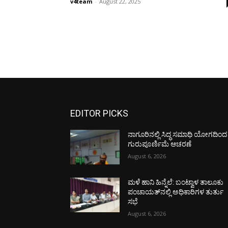
v4team
-
August 22, 2025
EDITOR PICKS
ನಾಗೂರಿನಲ್ಲಿ ಸಿದ್ಧ ಸಮಾಧಿ ಯೋಗದಿಂದ
ಗುರುಪೂರ್ಣಿಮೆ ಆಚರಣೆ
August 6, 2026
ಮಳೆ ಹಾನಿ ಹಿನ್ನೆಲೆ: ಬಂಟ್ವಾಳ ತಾಲೂಕು
ಪಂಚಾಯತ್‌ನಲ್ಲಿ ಅಧಿಕಾರಿಗಳ ತುರ್ತು
ಸಭೆ
August 6, 2026