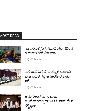
MOST READ
ನಾಗೂರಿನಲ್ಲಿ ಸಿದ್ಧ ಸಮಾಧಿ ಯೋಗದಿಂದ
ಗುರುಪೂರ್ಣಿಮೆ ಆಚರಣೆ
August 6, 2026
ಮಳೆ ಹಾನಿ ಹಿನ್ನೆಲೆ: ಬಂಟ್ವಾಳ ತಾಲೂಕು
ಪಂಚಾಯತ್‌ನಲ್ಲಿ ಅಧಿಕಾರಿಗಳ ತುರ್ತು
ಸಭೆ
August 6, 2026
ಅಮೇರಿಕಾದ ಬಾನಾ ಮಹಾ
ಅಧಿವೇಶನದಲ್ಲಿ ರಾಜರ್ಷಿ ಕೆ. ವಾಸುದೇವ
ಶೆಟ್ಟಿ ಭಾಗಿ