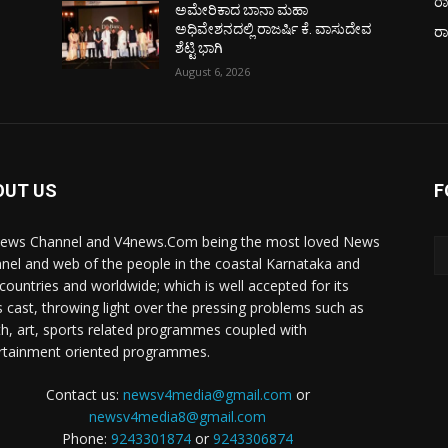
ರಾ
ಅಮೇರಿಕಾದ ಬಾನಾ ಮಹಾ
ವ
ಅಧಿವೇಶನದಲ್ಲಿ ರಾಜರ್ಷಿ ಕೆ. ವಾಸುದೇವ
ರ
ಶೆಟ್ಟಿ ಭಾಗಿ
August 6, 2026
OUT US
F
ews Channel and V4news.Com being the most loved News
nel and web of the people in the coastal Karnataka and
 countries and worldwide; which is well accepted for its
 cast, throwing light over the pressing problems such as
th, art, sports related programmes coupled with
rtainment oriented programmes.
Contact us:
newsv4media@gmail.com
or
newsv4media8@gmail.com
Phone:
9243301874
or
9243306874