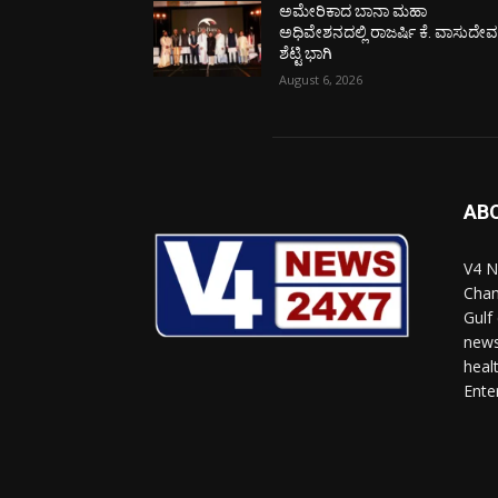
ಅಮೇರಿಕಾದ ಬಾನಾ ಮಹಾ
ಅಧಿವೇಶನದಲ್ಲಿ ರಾಜರ್ಷಿ ಕೆ. ವಾಸುದೇ
ಶೆಟ್ಟಿ ಭಾಗಿ
August 6, 2026
AB
V4 N
Chan
Gulf
news
heal
Ente