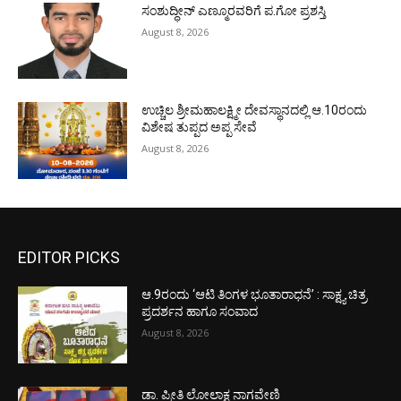
ಸಂಶುದ್ಧೀನ್ ಎಣ್ಮೂರವರಿಗೆ ಪ.ಗೋ ಪ್ರಶಸ್ತಿ
August 8, 2026
ಉಚ್ಚಿಲ ಶ್ರೀಮಹಾಲಕ್ಷ್ಮೀ ದೇವಸ್ಥಾನದಲ್ಲಿ ಆ.10ರಂದು
ವಿಶೇಷ ತುಪ್ಪದ ಅಪ್ಪ ಸೇವೆ
August 8, 2026
EDITOR PICKS
ಆ.9ರಂದು ‘ಆಟಿ ತಿಂಗಳ ಭೂತಾರಾಧನೆ’ : ಸಾಕ್ಷ್ಯ ಚಿತ್ರ
ಪ್ರದರ್ಶನ ಹಾಗೂ ಸಂವಾದ
August 8, 2026
ಡಾ. ಪ್ರೀತಿ ಲೋಲಾಕ್ಷ ನಾಗವೇಣಿ