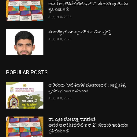
ಅವರ ಅನ್‌ಟಚೆಬಿಲಿಟಿ ಇನ್ 21 ಸೆಂಚುರಿ ಇಂಡಿಯಾ
ಕೃತಿ ಬಿಡುಗಡೆ
August 8, 2026
ಸಂಶುದ್ಧೀನ್ ಎಣ್ಮೂರವರಿಗೆ ಪ.ಗೋ ಪ್ರಶಸ್ತಿ
August 8, 2026
POPULAR POSTS
ಆ.9ರಂದು ‘ಆಟಿ ತಿಂಗಳ ಭೂತಾರಾಧನೆ’ : ಸಾಕ್ಷ್ಯ ಚಿತ್ರ
ಪ್ರದರ್ಶನ ಹಾಗೂ ಸಂವಾದ
August 8, 2026
ಡಾ. ಪ್ರೀತಿ ಲೋಲಾಕ್ಷ ನಾಗವೇಣಿ
ಅವರ ಅನ್‌ಟಚೆಬಿಲಿಟಿ ಇನ್ 21 ಸೆಂಚುರಿ ಇಂಡಿಯಾ
ಕೃತಿ ಬಿಡುಗಡೆ