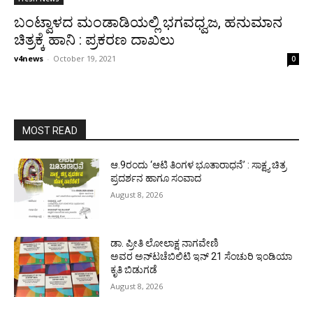
ಬಂಟ್ವಾಳದ ಮಂಡಾಡಿಯಲ್ಲಿ ಭಗವಧ್ವಜ, ಹನುಮಾನ
ಚಿತ್ರಕ್ಕೆ ಹಾನಿ : ಪ್ರಕರಣ ದಾಖಲು
v4news
-
October 19, 2021
0
MOST READ
ಆ.9ರಂದು ‘ಆಟಿ ತಿಂಗಳ ಭೂತಾರಾಧನೆ’ : ಸಾಕ್ಷ್ಯ ಚಿತ್ರ
ಪ್ರದರ್ಶನ ಹಾಗೂ ಸಂವಾದ
August 8, 2026
ಡಾ. ಪ್ರೀತಿ ಲೋಲಾಕ್ಷ ನಾಗವೇಣಿ
ಅವರ ಅನ್‌ಟಚೆಬಿಲಿಟಿ ಇನ್ 21 ಸೆಂಚುರಿ ಇಂಡಿಯಾ
ಕೃತಿ ಬಿಡುಗಡೆ
August 8, 2026