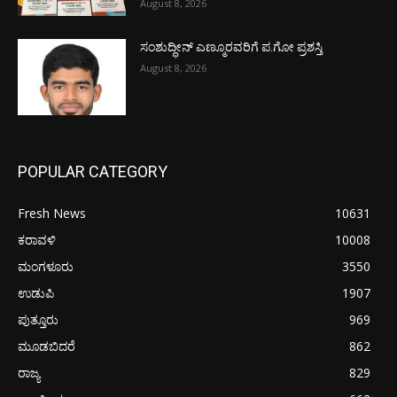
August 8, 2026
ಸಂಶುದ್ಧೀನ್ ಎಣ್ಮೂರವರಿಗೆ ಪ.ಗೋ ಪ್ರಶಸ್ತಿ
August 8, 2026
POPULAR CATEGORY
Fresh News
10631
ಕರಾವಳಿ
10008
ಮಂಗಳೂರು
3550
ಉಡುಪಿ
1907
ಪುತ್ತೂರು
969
ಮೂಡಬಿದರೆ
862
ರಾಜ್ಯ
829