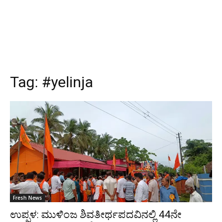
Tag:
#yelinja
Fresh News
ಉಪ್ಪಳ: ಮುಳಿಂಜ ಶಿವತೀರ್ಥಪದವಿನಲ್ಲಿ 44ನೇ