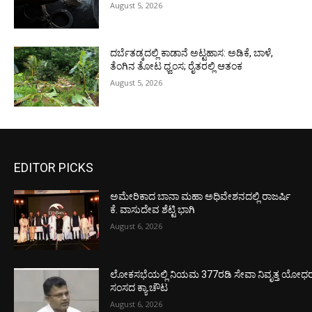
August 5, 2026
ದರ್ಬೆತಡ್ಕದಲ್ಲಿ ಕಾಡಾನೆ ಅಟ್ಟಹಾಸ: ಅಡಿಕೆ, ಬಾಳೆ,
ತೆಂಗಿನ ತೋಟ ಧ್ವಂಸ; ರೈತರಲ್ಲಿ ಆತಂಕ
August 5, 2026
EDITOR PICKS
ಅಮೇರಿಕಾದ ಬಾನಾ ಮಹಾ ಅಧಿವೇಶನದಲ್ಲಿ ರಾಜರ್ಷಿ
ಕೆ. ವಾಸುದೇವ ಶೆಟ್ಟಿ ಭಾಗಿ
August 6, 2026
ಲೋಕಸಭೆಯಲ್ಲಿ ನಿಯಮ 377ರಡಿ ಸೇವಾ ನಿವೃತ್ತ ಯೋಧರ ಪ
ಸಂಸದ ಕ್ಯಾ.ಚೌಟ
August 6, 2026