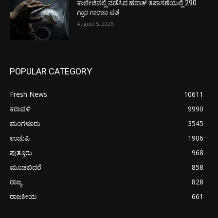
ಕಾಲೇಜಿನಲ್ಲಿ ನಡೆಸಿದ ಹಠಾತ್ ತಪಾಸಣೆಯಲ್ಲಿ 290
ಗ್ರಾಂ ಗಾಂಜಾ ವಶ
August 5, 2026
POPULAR CATEGORY
Fresh News
10611
ಕರಾವಳಿ
9990
ಮಂಗಳೂರು
3545
ಉಡುಪಿ
1906
ಪುತ್ತೂರು
968
ಮೂಡಬಿದರೆ
858
ರಾಜ್ಯ
828
ರಾಜಕೀಯ
661