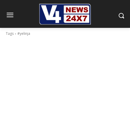
Tags
#yelinja