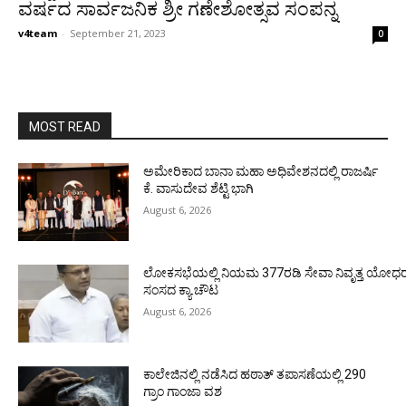
ವರ್ಷದ ಸಾರ್ವಜನಿಕ ಶ್ರೀ ಗಣೇಶೋತ್ಸವ ಸಂಪನ್ನ
v4team
-
September 21, 2023
0
MOST READ
ಅಮೇರಿಕಾದ ಬಾನಾ ಮಹಾ ಅಧಿವೇಶನದಲ್ಲಿ ರಾಜರ್ಷಿ
ಕೆ. ವಾಸುದೇವ ಶೆಟ್ಟಿ ಭಾಗಿ
August 6, 2026
ಲೋಕಸಭೆಯಲ್ಲಿ ನಿಯಮ 377ರಡಿ ಸೇವಾ ನಿವೃತ್ತ ಯೋಧರ ಪ
ಸಂಸದ ಕ್ಯಾ.ಚೌಟ
August 6, 2026
ಕಾಲೇಜಿನಲ್ಲಿ ನಡೆಸಿದ ಹಠಾತ್ ತಪಾಸಣೆಯಲ್ಲಿ 290
ಗ್ರಾಂ ಗಾಂಜಾ ವಶ