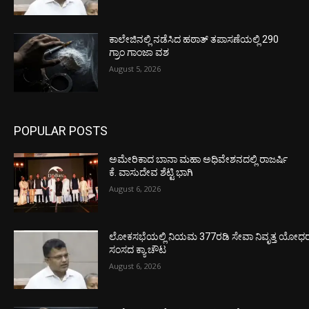
ಕಾಲೇಜಿನಲ್ಲಿ ನಡೆಸಿದ ಹಠಾತ್ ತಪಾಸಣೆಯಲ್ಲಿ 290
ಗ್ರಾಂ ಗಾಂಜಾ ವಶ
August 5, 2026
POPULAR POSTS
ಅಮೇರಿಕಾದ ಬಾನಾ ಮಹಾ ಅಧಿವೇಶನದಲ್ಲಿ ರಾಜರ್ಷಿ
ಕೆ. ವಾಸುದೇವ ಶೆಟ್ಟಿ ಭಾಗಿ
August 6, 2026
ಲೋಕಸಭೆಯಲ್ಲಿ ನಿಯಮ 377ರಡಿ ಸೇವಾ ನಿವೃತ್ತ ಯೋಧರ ಪ
ಸಂಸದ ಕ್ಯಾ.ಚೌಟ
August 6, 2026