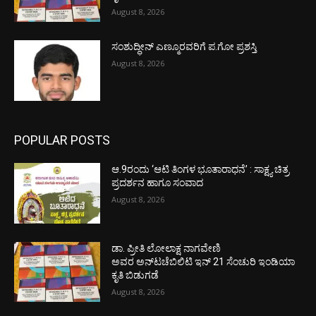
August 8, 2026
ಸಂಶುದ್ಧೀನ್ ಎಣ್ಮೂರವರಿಗೆ ಪ.ಗೋ ಪ್ರಶಸ್ತಿ
August 8, 2026
POPULAR POSTS
ಆ.9ರಂದು ‘ಆಟಿ ತಿಂಗಳ ಭೂತಾರಾಧನೆ’ : ಸಾಕ್ಷ್ಯ ಚಿತ್ರ
ಪ್ರದರ್ಶನ ಹಾಗೂ ಸಂವಾದ
August 8, 2026
ಡಾ. ಪ್ರೀತಿ ಲೋಲಾಕ್ಷ ನಾಗವೇಣಿ
ಅವರ ಅನ್‌ಟಚೆಬಿಲಿಟಿ ಇನ್ 21 ಸೆಂಚುರಿ ಇಂಡಿಯಾ
ಕೃತಿ ಬಿಡುಗಡೆ
August 8, 2026