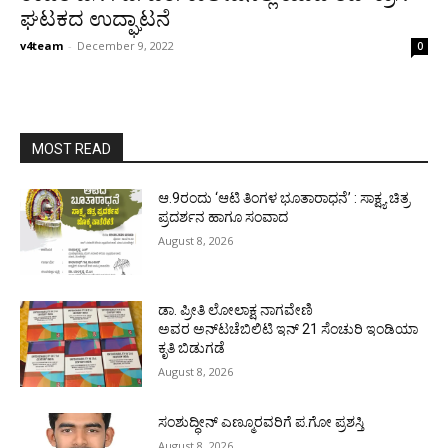
ಘಟಕದ ಉದ್ಘಾಟನೆ
v4team
-
December 9, 2022
0
MOST READ
ಆ.9ರಂದು ‘ಆಟಿ ತಿಂಗಳ ಭೂತಾರಾಧನೆ’ : ಸಾಕ್ಷ್ಯ ಚಿತ್ರ
ಪ್ರದರ್ಶನ ಹಾಗೂ ಸಂವಾದ
August 8, 2026
ಡಾ. ಪ್ರೀತಿ ಲೋಲಾಕ್ಷ ನಾಗವೇಣಿ
ಅವರ ಅನ್‌ಟಚೆಬಿಲಿಟಿ ಇನ್ 21 ಸೆಂಚುರಿ ಇಂಡಿಯಾ
ಕೃತಿ ಬಿಡುಗಡೆ
August 8, 2026
ಸಂಶುದ್ಧೀನ್ ಎಣ್ಮೂರವರಿಗೆ ಪ.ಗೋ ಪ್ರಶಸ್ತಿ
August 8, 2026