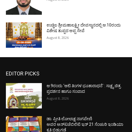
ಉಚ್ಚಿಲ ಶ್ರೀಮಹಾಲಕ್ಷ್ಮೀ ದೇವಸ್ಥಾನದಲ್ಲಿ ಆ.10ರಂದು
ವಿಶೇಷ ತುಪ್ಪದ ಅಪ್ಪ ಸೇವೆ
August 8, 2026
EDITOR PICKS
ಆ.9ರಂದು ‘ಆಟಿ ತಿಂಗಳ ಭೂತಾರಾಧನೆ’ : ಸಾಕ್ಷ್ಯ ಚಿತ್ರ
ಪ್ರದರ್ಶನ ಹಾಗೂ ಸಂವಾದ
August 8, 2026
ಡಾ. ಪ್ರೀತಿ ಲೋಲಾಕ್ಷ ನಾಗವೇಣಿ
ಅವರ ಅನ್‌ಟಚೆಬಿಲಿಟಿ ಇನ್ 21 ಸೆಂಚುರಿ ಇಂಡಿಯಾ
ಕೃತಿ ಬಿಡುಗಡೆ