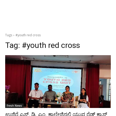
Tags
#youth red cross
Tag:
#youth red cross
Fresh News
ಉಜಿರೆ ಎಸ್. ಡಿ. ಎಂ. ಕಾಲೇಜಿನಲ್ಲಿ ಯುವ ರೆಡ್ ಕ್ರಾಸ್