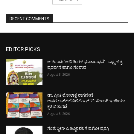
RECENT COMMENTS
EDITOR PICKS
ಆ.9ರಂದು ‘ಆಟಿ ತಿಂಗಳ ಭೂತಾರಾಧನೆ’ : ಸಾಕ್ಷ್ಯ ಚಿತ್ರ
ಪ್ರದರ್ಶನ ಹಾಗೂ ಸಂವಾದ
August 8, 2026
ಡಾ. ಪ್ರೀತಿ ಲೋಲಾಕ್ಷ ನಾಗವೇಣಿ
ಅವರ ಅನ್‌ಟಚೆಬಿಲಿಟಿ ಇನ್ 21 ಸೆಂಚುರಿ ಇಂಡಿಯಾ
ಕೃತಿ ಬಿಡುಗಡೆ
August 8, 2026
ಸಂಶುದ್ಧೀನ್ ಎಣ್ಮೂರವರಿಗೆ ಪ.ಗೋ ಪ್ರಶಸ್ತಿ