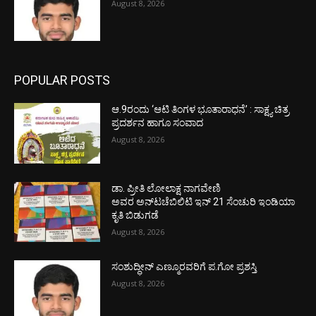
August 8, 2026
POPULAR POSTS
ಆ.9ರಂದು ‘ಆಟಿ ತಿಂಗಳ ಭೂತಾರಾಧನೆ’ : ಸಾಕ್ಷ್ಯ ಚಿತ್ರ
ಪ್ರದರ್ಶನ ಹಾಗೂ ಸಂವಾದ
August 8, 2026
ಡಾ. ಪ್ರೀತಿ ಲೋಲಾಕ್ಷ ನಾಗವೇಣಿ
ಅವರ ಅನ್‌ಟಚೆಬಿಲಿಟಿ ಇನ್ 21 ಸೆಂಚುರಿ ಇಂಡಿಯಾ
ಕೃತಿ ಬಿಡುಗಡೆ
August 8, 2026
ಸಂಶುದ್ಧೀನ್ ಎಣ್ಮೂರವರಿಗೆ ಪ.ಗೋ ಪ್ರಶಸ್ತಿ
August 8, 2026