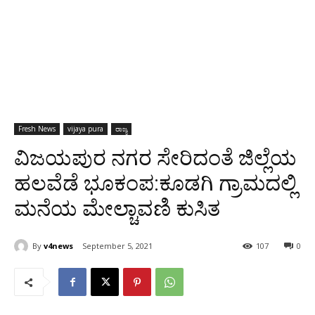
Fresh News
vijaya pura
ರಾಜ್ಯ
ವಿಜಯಪುರ ನಗರ ಸೇರಿದಂತೆ ಜಿಲ್ಲೆಯ
ಹಲವೆಡೆ ಭೂಕಂಪ:ಕೂಡಗಿ ಗ್ರಾಮದಲ್ಲಿ
ಮನೆಯ ಮೇಲ್ಚಾವಣಿ ಕುಸಿತ
By
v4news
September 5, 2021
107
0