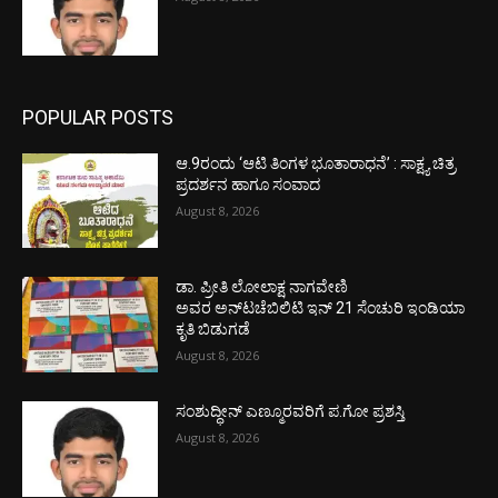
POPULAR POSTS
ಆ.9ರಂದು ‘ಆಟಿ ತಿಂಗಳ ಭೂತಾರಾಧನೆ’ : ಸಾಕ್ಷ್ಯ ಚಿತ್ರ
ಪ್ರದರ್ಶನ ಹಾಗೂ ಸಂವಾದ
August 8, 2026
ಡಾ. ಪ್ರೀತಿ ಲೋಲಾಕ್ಷ ನಾಗವೇಣಿ
ಅವರ ಅನ್‌ಟಚೆಬಿಲಿಟಿ ಇನ್ 21 ಸೆಂಚುರಿ ಇಂಡಿಯಾ
ಕೃತಿ ಬಿಡುಗಡೆ
August 8, 2026
ಸಂಶುದ್ಧೀನ್ ಎಣ್ಮೂರವರಿಗೆ ಪ.ಗೋ ಪ್ರಶಸ್ತಿ
August 8, 2026