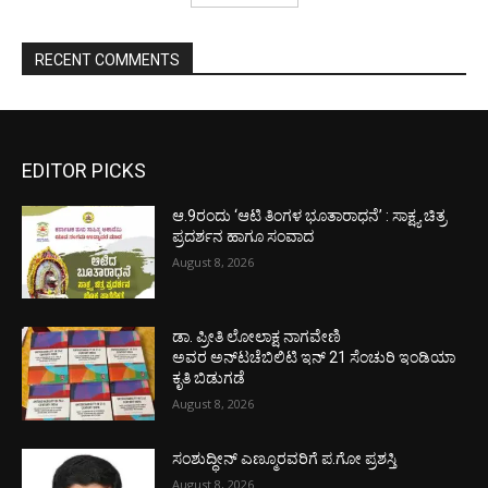
RECENT COMMENTS
EDITOR PICKS
ಆ.9ರಂದು ‘ಆಟಿ ತಿಂಗಳ ಭೂತಾರಾಧನೆ’ : ಸಾಕ್ಷ್ಯ ಚಿತ್ರ
ಪ್ರದರ್ಶನ ಹಾಗೂ ಸಂವಾದ
August 8, 2026
ಡಾ. ಪ್ರೀತಿ ಲೋಲಾಕ್ಷ ನಾಗವೇಣಿ
ಅವರ ಅನ್‌ಟಚೆಬಿಲಿಟಿ ಇನ್ 21 ಸೆಂಚುರಿ ಇಂಡಿಯಾ
ಕೃತಿ ಬಿಡುಗಡೆ
August 8, 2026
ಸಂಶುದ್ಧೀನ್ ಎಣ್ಮೂರವರಿಗೆ ಪ.ಗೋ ಪ್ರಶಸ್ತಿ
August 8, 2026