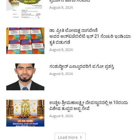
August 8, 2026
ಡಾ. ಪ್ರೀತಿ ಲೋಲಾಕ್ಷ ನಾಗವೇಣಿ
ಅವರ ಅನ್‌ಟಚೆಬಿಲಿಟಿ ಇನ್ 21 ಸೆಂಚುರಿ ಇಂಡಿಯಾ
ಕೃತಿ ಬಿಡುಗಡೆ
August 8, 2026
ಸಂಶುದ್ಧೀನ್ ಎಣ್ಮೂರವರಿಗೆ ಪ.ಗೋ ಪ್ರಶಸ್ತಿ
August 8, 2026
ಉಚ್ಚಿಲ ಶ್ರೀಮಹಾಲಕ್ಷ್ಮೀ ದೇವಸ್ಥಾನದಲ್ಲಿ ಆ.10ರಂದು
ವಿಶೇಷ ತುಪ್ಪದ ಅಪ್ಪ ಸೇವೆ
August 8, 2026
Load more