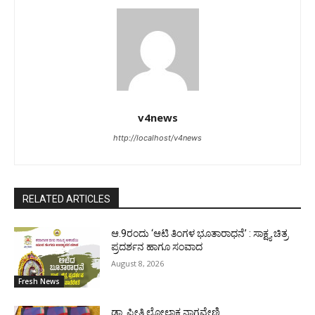
v4news
http://localhost/v4news
RELATED ARTICLES
ಆ.9ರಂದು ‘ಆಟಿ ತಿಂಗಳ ಭೂತಾರಾಧನೆ’ : ಸಾಕ್ಷ್ಯ ಚಿತ್ರ
ಪ್ರದರ್ಶನ ಹಾಗೂ ಸಂವಾದ
August 8, 2026
Fresh News
ಡಾ. ಪ್ರೀತಿ ಲೋಲಾಕ್ಷ ನಾಗವೇಣಿ