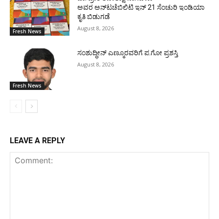
ಅವರ ಅನ್‌ಟಚೆಬಿಲಿಟಿ ಇನ್ 21 ಸೆಂಚುರಿ ಇಂಡಿಯಾ
ಕೃತಿ ಬಿಡುಗಡೆ
August 8, 2026
Fresh News
ಸಂಶುದ್ಧೀನ್ ಎಣ್ಮೂರವರಿಗೆ ಪ.ಗೋ ಪ್ರಶಸ್ತಿ
August 8, 2026
Fresh News
LEAVE A REPLY