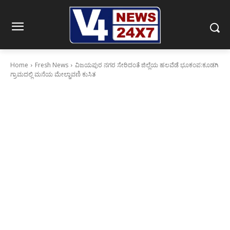
Home
Fresh News
ವಿಜಯಪುರ ನಗರ ಸೇರಿದಂತೆ ಜಿಲ್ಲೆಯ ಹಲವೆಡೆ ಭೂಕಂಪ:ಕೂಡಗಿ
ಗ್ರಾಮದಲ್ಲಿ ಮನೆಯ ಮೇಲ್ಚಾವಣಿ ಕುಸಿತ