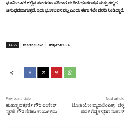
ಭೂಮಿ ಒಳಗೆ ಕಲ್ಲಿನ ಪದರಗಳು ಸರಿದಾಗ ಈ ರೀತಿ ಭೂಕಂಪನ ಮತ್ತು ಶಬ್ಧದ
ಅನುಭವವಾಗುತ್ತದೆ. ಇದು ಭೂಕಂಪನವಲ್ಲ ಎಂದು ಈಗಾಗಲೇ ವರದಿ ನೀಡಿದ್ದಾರೆ.
TAGS
#earthquake
#VIJAYAPURA
Previous article
Next article
ಹುತಾತ್ಮ ಪತ್ರಕರ್ತೆ ಗೌರಿ ಲಂಕೇಶ್
ಟೋಕಿಯೋ ಪ್ಯಾರಾಲಿಂಪಿಕ್ಸ್ : ಬೆಳ್ಳಿ
ಸ್ಮರಣೆ: ಗೌರಿ ನೆನಹು ಕಾರ್ಯಕ್ರಮ
ಪದಕ ಗೆದ್ದ ಕನ್ನಡಿಗ ಸುಹಾಸ್