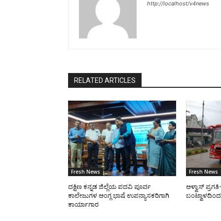
http://localhost/v4news
RELATED ARTICLES
Fresh News
Fresh News
ದಕ್ಷಿಣ ಕನ್ನಡ ಜಿಲ್ಲೆಯ ಪದವಿ ಪೂರ್ವ
ಆಳ್ವಾಸ್ ಪ್ರಗ
ಕಾಲೇಜುಗಳ ಆಂಗ್ಲ ಭಾಷೆ ಉಪನ್ಯಾಸಕರಿಗಾಗಿ
ಬಂಟ್ವಾಳದಿಂದ 
ಕಾರ್ಯಾಗಾರ