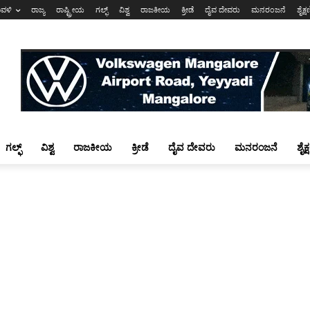
ಾವಳಿ
ರಾಜ್ಯ
ರಾಷ್ಟ್ರೀಯ
ಗಲ್ಫ್
ವಿಶ್ವ
ರಾಜಕೀಯ
ಕ್ರೀಡೆ
ದೈವ ದೇವರು
ಮನರಂಜನೆ
ಶೈಕ್
ಗಲ್ಫ್
ವಿಶ್ವ
ರಾಜಕೀಯ
ಕ್ರೀಡೆ
ದೈವ ದೇವರು
ಮನರಂಜನೆ
ಶೈಕ