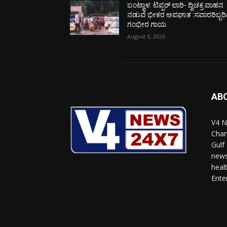
ಬಂಟ್ವಾಳ: ಟಿಪ್ಪರ್ ಲಾರಿ- ದ್ವಿಚಕ್ರ ವಾಹನ
ನಡುವೆ ಭೀಕರ ಅಪಘಾತ :ಸವಾರರಿಬ್ಬರಿ
ಗಂಭೀರ ಗಾಯ
August 6, 2026
AB
V4 N
Chan
Gulf
news
heal
Ente