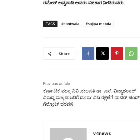
ರಮೇಶ್ ಅನ್ನಪಾಡಿ ಅವರು ಸಹಕಾರ ನೀಡಿರುವರು.
TAGS
#bantwala
#sajipa mooda
Share
Previous article
ಕರ್ನಾಟಕ ಮುಕ್ತ ವಿವಿ .ಕುಲಪತಿ ಡಾ. ಎಸ್. ವಿದ್ಯಾಶಂಕರ್
ವಿರುದ್ಧ ರಾಜ್ಯಪಾಲರಿಗೆ ದೂರು: ವಿವಿ ರಕ್ಷಣೆಗೆ ಥಾವರ್ ಚಂದ್
ಗೆಲ್ಹೋಟ್ ಭರವಸೆ
v4news