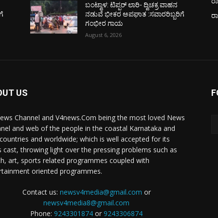
ರಾ
ಬಂಟ್ವಾಳ: ಟಿಪ್ಪರ್ ಲಾರಿ- ದ್ವಿಚಕ್ರ ವಾಹನ
ಗೆ
ನಡುವೆ ಭೀಕರ ಅಪಘಾತ :ಸವಾರರಿಬ್ಬರಿಗೆ
ರ
ಗಂಭೀರ ಗಾಯ
August 6, 2026
OUT US
F
ews Channel and V4news.Com being the most loved News
nel and web of the people in the coastal Karnataka and
 countries and worldwide; which is well accepted for its
 cast, throwing light over the pressing problems such as
th, art, sports related programmes coupled with
rtainment oriented programmes.
Contact us:
newsv4media@gmail.com
or
newsv4media8@gmail.com
Phone:
9243301874
or
9243306874