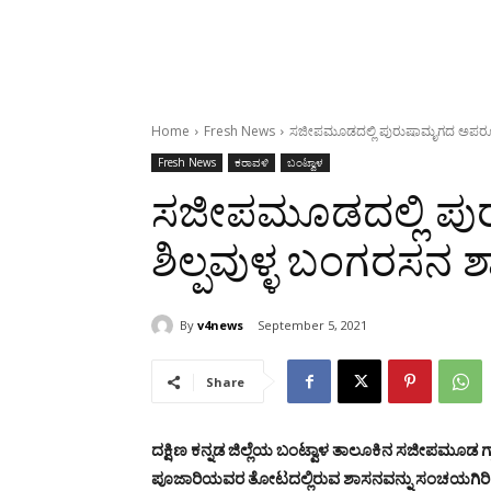
Home
Fresh News
ಸಜೀಪಮೂಡ‌ದಲ್ಲಿ ಪುರುಷಾಮೃಗದ ಅಪರೂಪದ
Fresh News
ಕರಾವಳಿ
ಬಂಟ್ವಾಳ
ಸಜೀಪಮೂಡ‌ದಲ್ಲಿ 
ಶಿಲ್ಪವುಳ್ಳ ಬಂಗರಸನ ಶ
By
v4news
September 5, 2021
Share
ದಕ್ಷಿಣ ಕನ್ನಡ‌ ಜಿಲ್ಲೆಯ ಬಂಟ್ವಾಳ ತಾಲೂಕಿನ ಸಜೀಪಮ
ಪೂಜಾರಿಯವರ ತೋಟದಲ್ಲಿರುವ ಶಾಸನವನ್ನು ಸಂಚಯಗಿರಿ ರಾಣ