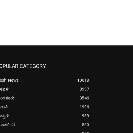
OPULAR CATEGORY
resh News
10618
ರಾವಳಿ
9997
ಂಗಳೂರು
3546
ಡುಪಿ
1906
ತ್ತೂರು
969
ೂಡಬಿದರೆ
860