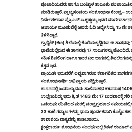
ಪೂಜಾರಿಯವರು ಹಾಗೂ ಬಂಟ್ವಾಳ ತಾಲೂಕು ಪಂಚಾಯತಿನ ಮಾ
ಮಾಡಿರುತ್ತಾರೆ. ಪ್ರಾಚ್ಯಸಂಚಯ ಸಂಶೋಧನಾ ಕೇಂದ್ರ – ಉಡ
ನಿರ್ದೇಶಕರಾದ ಪ್ರೊ.ಎಸ್.ಎ.ಕೃಷ್ಣಯ್ಯ ಇವರ ಮಾರ್ಗದರ್ಶನದ
ಆಚಾರ್ಯ ಮೂಡುಬೆಳ್ಳೆ ಅವರು ಓದಿ ಅರ್ಥೈಸಿದ್ದು, 15 ನ
ತಿಳಿಸಿದ್ದಾರೆ.
ಗ್ರಾನೈಟ್ (ಕಣ) ಶಿಲೆಯಲ್ಲಿ ಕೊರೆಯಲ್ಪಟ್ಟಿರುವ ಈ ಶಾಸನವು
ಭಾಷೆಯಲ್ಲಿರುವ ಈ ಶಾಸನವು 17 ಸಾಲುಗಳನ್ನು ಹೊಂದಿದೆ. ಶಾಸ
ಸಹಿತ ಶಿವಲಿಂಗ ಹಾಗೂ ಇದರ ಬಲ ಭಾಗದಲ್ಲಿ ಶಿವಲಿಂಗವನ್ನು
ಕೆತ್ತನೆ‌ ಇದೆ‌.
ಪ್ರಾಯಶಃ ಇದುವರೆಗೆ ಲಭ್ಯವಾಗಿರುವ ಕರ್ನಾಟಕದ ಶಾಸನಗಳಲ
ಸಂಶೋಧನಾರ್ಥಿ ಅಭಿಪ್ರಾಯ ಪಟ್ಟಿರುತ್ತಾರೆ.
ಶಾಸನದಲ್ಲಿ ಜಯಾಭ್ಯುದಯ ಶಾಲಿವಾಹನ ಶಕವರುಷ 1405 ನ
ಉಲ್ಲೇಖವಿದ್ದು ಇದು ಕ್ರಿ. ಶ 1483 ಮೇ 17 ಬುಧವಾರಕ್ಕೆ ಸರಿ
ಒಡೆಯನು ಯಿಚಿಲದ ಮಠಕ್ಕೆ ಚಂದ್ರಗ್ರಹಣದ ಸಮಯದಲ್ಲಿ ಬರೆಸಿ
33 ಕಾಟಿ ಗದ್ಯಾಣಗಳನ್ನು ಧಾರಾ ಪೂರ್ವಕವಾಗಿ ಕೊಟ್ಟಂತಹ 
ಶಾಪಾಶಯ ವಾಕ್ಯವನ್ನು ಕಾಣಬಹುದು.
ಕ್ಷೇತ್ರಕಾರ್ಯ ಶೋಧನೆಯ ಸಂದರ್ಭದಲ್ಲಿ ಕಿಶನ್ ಕುಮಾರ್ ಮ