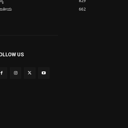
ಜ್ಯ
829
ಾಜಕೀಯ
662
OLLOW US