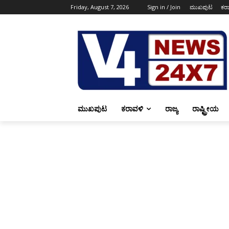
Friday, August 7, 2026
Sign in / Join
ಮುಖಪುಟ
ಕರ
ಮುಖಪುಟ
ಕರಾವಳಿ
ರಾಜ್ಯ
ರಾಷ್ಟ್ರೀಯ