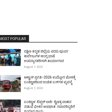
MOST POPULAR
ದಕ್ಷಿಣ ಕನ್ನಡ ಜಿಲ್ಲೆಯ ಪದವಿ ಪೂರ್ವ
ಕಾಲೇಜುಗಳ ಆಂಗ್ಲ ಭಾಷೆ
ಉಪನ್ಯಾಸಕರಿಗಾಗಿ ಕಾರ್ಯಾಗಾರ
August 7, 2026
ಆಳ್ವಾಸ್ ಪ್ರಗತಿ–2026 ಉದ್ಯೋಗ ಮೇಳಕ್ಕೆ
ಬಂಟ್ವಾಳದಿಂದ ಉಚಿತ ಬಸ್‌ಗಳ ವ್ಯವಸ್ಥೆ
August 7, 2026
ಬಂಟ್ವಾಳ: ಟಿಪ್ಪರ್ ಲಾರಿ- ದ್ವಿಚಕ್ರ ವಾಹನ
ನಡುವೆ ಭೀಕರ ಅಪಘಾತ :ಸವಾರರಿಬ್ಬರಿಗೆ
ಗಂಭೀರ ಗಾಯ