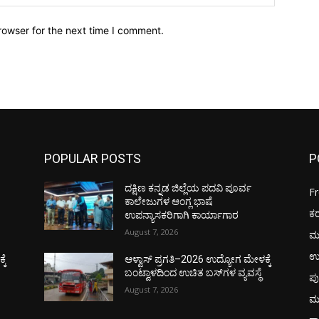
rowser for the next time I comment.
POPULAR POSTS
P
ದಕ್ಷಿಣ ಕನ್ನಡ ಜಿಲ್ಲೆಯ ಪದವಿ ಪೂರ್ವ
F
ಕಾಲೇಜುಗಳ ಆಂಗ್ಲ ಭಾಷೆ
ಕ
ಉಪನ್ಯಾಸಕರಿಗಾಗಿ ಕಾರ್ಯಾಗಾರ
August 7, 2026
ಮ
ಉ
ಕೆ
ಆಳ್ವಾಸ್ ಪ್ರಗತಿ–2026 ಉದ್ಯೋಗ ಮೇಳಕ್ಕೆ
ಬಂಟ್ವಾಳದಿಂದ ಉಚಿತ ಬಸ್‌ಗಳ ವ್ಯವಸ್ಥೆ
ಪು
August 7, 2026
ಮ