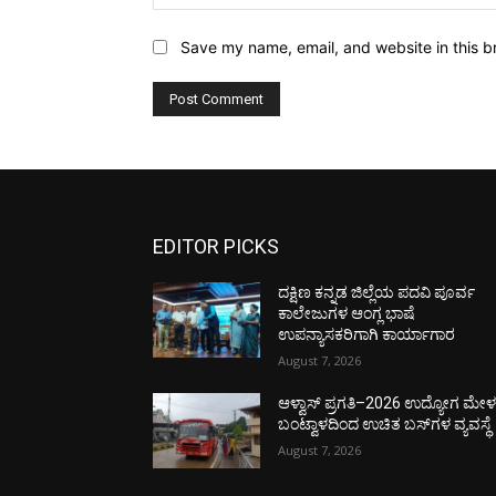
Save my name, email, and website in this b
EDITOR PICKS
ದಕ್ಷಿಣ ಕನ್ನಡ ಜಿಲ್ಲೆಯ ಪದವಿ ಪೂರ್ವ
ಕಾಲೇಜುಗಳ ಆಂಗ್ಲ ಭಾಷೆ
ಉಪನ್ಯಾಸಕರಿಗಾಗಿ ಕಾರ್ಯಾಗಾರ
August 7, 2026
ಆಳ್ವಾಸ್ ಪ್ರಗತಿ–2026 ಉದ್ಯೋಗ ಮೇಳಕ್
ಬಂಟ್ವಾಳದಿಂದ ಉಚಿತ ಬಸ್‌ಗಳ ವ್ಯವಸ್ಥೆ
August 7, 2026