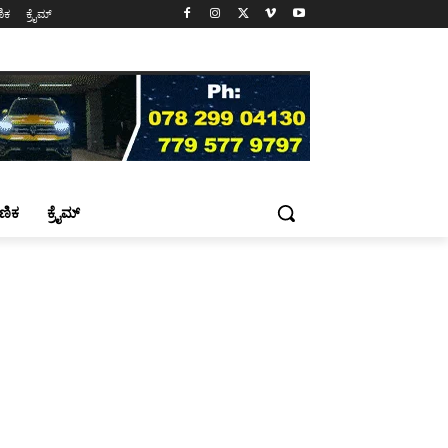
ಷಣಿಕ
ಕ್ರೈಮ್
್ಷಣಿಕ
ಕ್ರೈಮ್