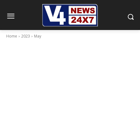
Home
2023
May