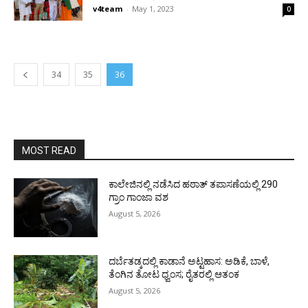
v4team
-
May 1, 2023
0
34
35
36
MOST READ
ಕಾಲೇಜಿನಲ್ಲಿ ನಡೆಸಿದ ಹಠಾತ್ ತಪಾಸಣೆಯಲ್ಲಿ 290
ಗ್ರಾಂ ಗಾಂಜಾ ವಶ
August 5, 2026
ದರ್ಬೆತಡ್ಕದಲ್ಲಿ ಕಾಡಾನೆ ಅಟ್ಟಹಾಸ: ಅಡಿಕೆ, ಬಾಳೆ,
ತೆಂಗಿನ ತೋಟ ಧ್ವಂಸ; ರೈತರಲ್ಲಿ ಆತಂಕ
August 5, 2026