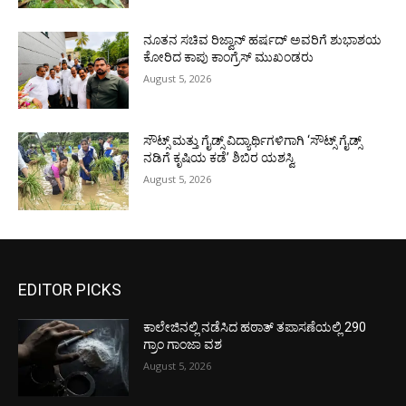
ನೂತನ ಸಚಿವ ರಿಜ್ವಾನ್ ಹರ್ಷದ್ ಅವರಿಗೆ ಶುಭಾಶಯ
ಕೋರಿದ ಕಾಪು ಕಾಂಗ್ರೆಸ್ ಮುಖಂಡರು
August 5, 2026
ಸೌಟ್ಸ್ ಮತ್ತು ಗೈಡ್ಸ್ ವಿದ್ಯಾರ್ಥಿಗಳಿಗಾಗಿ ‘ಸೌಟ್ಸ್ ಗೈಡ್ಸ್
ನಡಿಗೆ ಕೃಷಿಯ ಕಡೆ’ ಶಿಬಿರ ಯಶಸ್ವಿ
August 5, 2026
EDITOR PICKS
ಕಾಲೇಜಿನಲ್ಲಿ ನಡೆಸಿದ ಹಠಾತ್ ತಪಾಸಣೆಯಲ್ಲಿ 290
ಗ್ರಾಂ ಗಾಂಜಾ ವಶ
August 5, 2026