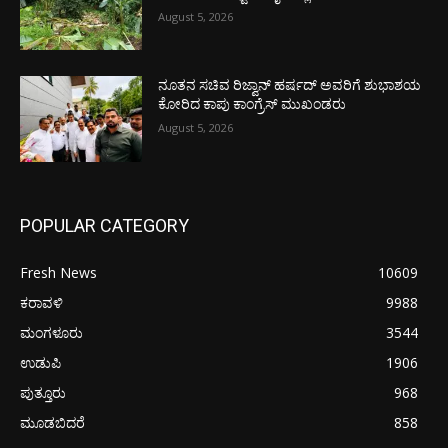
August 5, 2026
ನೂತನ ಸಚಿವ ರಿಜ್ವಾನ್ ಹರ್ಷದ್ ಅವರಿಗೆ ಶುಭಾಶಯ
ಕೋರಿದ ಕಾಪು ಕಾಂಗ್ರೆಸ್ ಮುಖಂಡರು
August 5, 2026
POPULAR CATEGORY
Fresh News
10609
ಕರಾವಳಿ
9988
ಮಂಗಳೂರು
3544
ಉಡುಪಿ
1906
ಪುತ್ತೂರು
968
ಮೂಡಬಿದರೆ
858