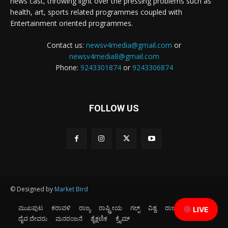
news cast, throwing light over the pressing problems such as
health, art, sports related programmes coupled with
Entertainment oriented programmes.
Contact us:
newsv4media@gmail.com
or
newsv4media8@gmail.com
Phone:
9243301874
or
9243306874
FOLLOW US
© Designed by
Market Bird
ಮುಖಪುಟ
ಕರಾವಳಿ
ರಾಜ್ಯ
ರಾಷ್ಟ್ರೀಯ
ಗಲ್ಫ್
ವಿಶ್ವ
ರಾಜಕೀಯ
ಕ್ರೀಡೆ
LIVE
ದೈವ ದೇವರು
ಮನರಂಜನೆ
ಶೈಕ್ಷಣಿಕ
ಕ್ರೈಮ್