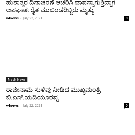
ಹುತಾತ್ಮರ ದಿನಾಚರಣೆ ಆಚರಿಸಿ ವಾಪಸ್ಸಾಗುತ್ತಿದ್ದಾಗ
ಅಪಘಾತ: ರೈತ ಮುಖಂಡರಿಬ್ಬರು ಮೃತ್ಯು
v4news
-
July 22, 2021
0
Fresh News
ರಾಜೀನಾಮೆ ಸುಳಿವು ನೀಡಿದ ಮುಖ್ಯಮಂತ್ರಿ
ಬಿ.ಎಸ್.ಯಡಿಯೂರಪ್ಪ
v4news
-
July 22, 2021
0