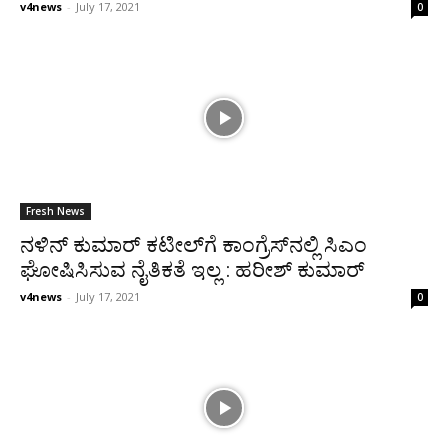
v4news
-
July 17, 2021
0
Fresh News
ನಳಿನ್ ಕುಮಾರ್ ಕಟೀಲ್‍ಗೆ ಕಾಂಗ್ರೆಸ್‍ನಲ್ಲಿ ಸಿಎಂ
ಘೋಷಿಸಿಸುವ ನೈತಿಕತೆ ಇಲ್ಲ : ಹರೀಶ್ ಕುಮಾರ್
v4news
-
July 17, 2021
0