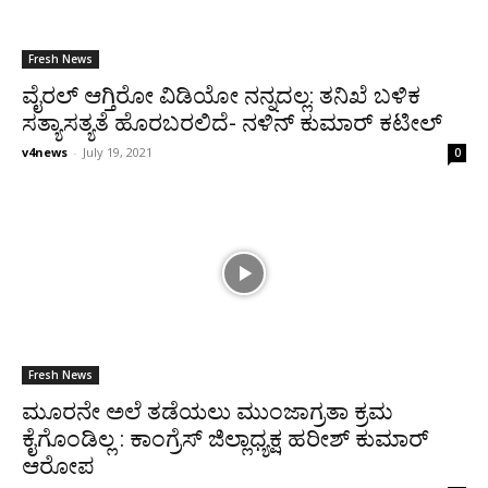
Fresh News
ವೈರಲ್ ಆಗ್ತಿರೋ ವಿಡಿಯೋ ನನ್ನದಲ್ಲ: ತನಿಖೆ ಬಳಿಕ
ಸತ್ಯಾಸತ್ಯತೆ ಹೊರಬರಲಿದೆ- ನಳಿನ್ ಕುಮಾರ್ ಕಟೀಲ್
v4news
-
July 19, 2021
0
Fresh News
ಮೂರನೇ ಅಲೆ ತಡೆಯಲು ಮುಂಜಾಗ್ರತಾ ಕ್ರಮ
ಕೈಗೊಂಡಿಲ್ಲ : ಕಾಂಗ್ರೆಸ್ ಜಿಲ್ಲಾಧ್ಯಕ್ಷ ಹರೀಶ್ ಕುಮಾರ್
ಆರೋಪ