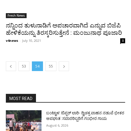
Fresh News
ನನ್ನಿಂದ ತುಳುನಾಡಿಗೆ ಅಪಚಾರವಾಗಿದೆ ಎನ್ನುವ ಬಿಜೆಪಿ
ಹೇಳಿಕೆಯನ್ನು ತಿರಸ್ಕರಿಸುತ್ತೇನೆ : ಮಂಜುನಾಥ ಪೂಜಾರಿ
v4news
-
July 10, 2021
0
53
54
55
MOST READ
ಬಂಟ್ವಾಳ: ಟಿಪ್ಪರ್ ಲಾರಿ- ದ್ವಿಚಕ್ರ ವಾಹನ ನಡುವೆ ಭೀಕರ
ಅಪಘಾತ :ಸವಾರರಿಬ್ಬರಿಗೆ ಗಂಭೀರ ಗಾಯ
August 6, 2026