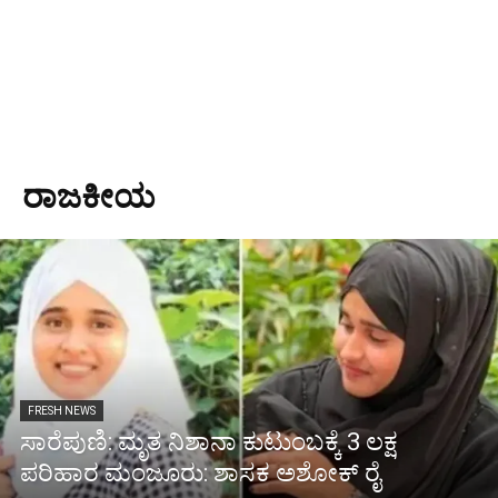
ರಾಜಕೀಯ
FRESH NEWS
ಸಾರೆಪುಣಿ: ಮೃತ ನಿಶಾನಾ ಕುಟುಂಬಕ್ಕೆ 3 ಲಕ್ಷ
ಪರಿಹಾರ ಮಂಜೂರು: ಶಾಸಕ ಅಶೋಕ್ ರೈ