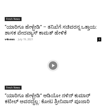
Fresh News
“ಯಾರಿಗೂ ಹೇಳ್ಬೇಡಿ” – ತನಿಖೆಗೆ ಸಚಿವರನ್ನ ಒತ್ತಾಯ:
ಶಾಸಕ ವೇದವ್ಯಾಸ್ ಕಾಮತ್ ಹೇಳಿಕೆ
v4news
-
July 19, 2021
0
Fresh News
“ಯಾರಿಗೂ ಹೇಳ್ಬೇಡಿ” ಆಡಿಯೋ ನಳಿನ್ ಕುಮಾರ್
ಕಟೀಲ್ ಅವರದ್ದಲ್ಲ : ಕೋಟ ಶ್ರೀನಿವಾಸ್ ಪೂಜಾರಿ