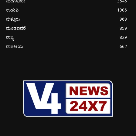
ಮಂಗಳೂರು
3545
ಉಡುಪಿ
1906
ಪುತ್ತೂರು
969
ಮೂಡಬಿದರೆ
859
ರಾಜ್ಯ
829
ರಾಜಕೀಯ
662