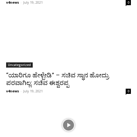
v4news
-
July 19, 2021
0
Uncategorized
“ಯಾರಿಗೂ ಹೇಳ್ಬೇಡಿ” – ಸಚಿವ ಸ್ಥಾನ ಹೋದ್ರು
ಪರವಾಗಿಲ್ಲ: ಸಚಿವ ಈಶ್ವರಪ್ಪ
v4news
-
July 19, 2021
0