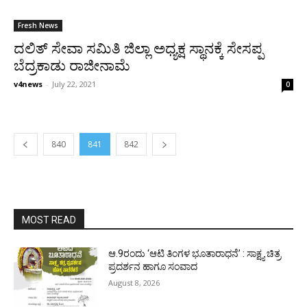
Fresh News
ದಲಿತ್ ಸೇವಾ ಸಮಿತಿ ಜಿಲ್ಲಾ ಅಧ್ಯಕ್ಷ ಸ್ಥಾನಕ್ಕೆ ಸೇಸಪ್ಪ
ಬೆದ್ರಕಾಡು ರಾಜೀನಾಮೆ
v4news
-
July 22, 2021
0
840
841
842
MOST READ
ಆ.9ರಂದು ‘ಆಟಿ ತಿಂಗಳ ಭೂತಾರಾಧನೆ’ : ಸಾಕ್ಷ್ಯ ಚಿತ್ರ
ಪ್ರದರ್ಶನ ಹಾಗೂ ಸಂವಾದ
August 8, 2026