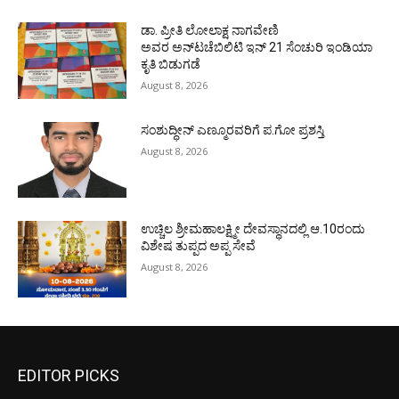
ಡಾ. ಪ್ರೀತಿ ಲೋಲಾಕ್ಷ ನಾಗವೇಣಿ
ಅವರ ಅನ್‌ಟಚೆಬಿಲಿಟಿ ಇನ್ 21 ಸೆಂಚುರಿ ಇಂಡಿಯಾ
ಕೃತಿ ಬಿಡುಗಡೆ
August 8, 2026
ಸಂಶುದ್ಧೀನ್ ಎಣ್ಮೂರವರಿಗೆ ಪ.ಗೋ ಪ್ರಶಸ್ತಿ
August 8, 2026
ಉಚ್ಚಿಲ ಶ್ರೀಮಹಾಲಕ್ಷ್ಮೀ ದೇವಸ್ಥಾನದಲ್ಲಿ ಆ.10ರಂದು
ವಿಶೇಷ ತುಪ್ಪದ ಅಪ್ಪ ಸೇವೆ
August 8, 2026
EDITOR PICKS