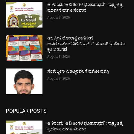
ಆ.9ರಂದು ‘ಆಟಿ ತಿಂಗಳ ಭೂತಾರಾಧನೆ’ : ಸಾಕ್ಷ್ಯ ಚಿತ್ರ
ಪ್ರದರ್ಶನ ಹಾಗೂ ಸಂವಾದ
August 8, 2026
ಡಾ. ಪ್ರೀತಿ ಲೋಲಾಕ್ಷ ನಾಗವೇಣಿ
ಅವರ ಅನ್‌ಟಚೆಬಿಲಿಟಿ ಇನ್ 21 ಸೆಂಚುರಿ ಇಂಡಿಯಾ
ಕೃತಿ ಬಿಡುಗಡೆ
August 8, 2026
ಸಂಶುದ್ಧೀನ್ ಎಣ್ಮೂರವರಿಗೆ ಪ.ಗೋ ಪ್ರಶಸ್ತಿ
August 8, 2026
POPULAR POSTS
ಆ.9ರಂದು ‘ಆಟಿ ತಿಂಗಳ ಭೂತಾರಾಧನೆ’ : ಸಾಕ್ಷ್ಯ ಚಿತ್ರ
ಪ್ರದರ್ಶನ ಹಾಗೂ ಸಂವಾದ