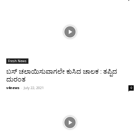
Fresh News
ಬಸ್ ಚಲಾಯಿಸುವಾಗಲೇ ಕುಸಿದ ಚಾಲಕ : ತಪ್ಪಿದ
ದುರಂತ
v4news
-
July 22, 2021
0