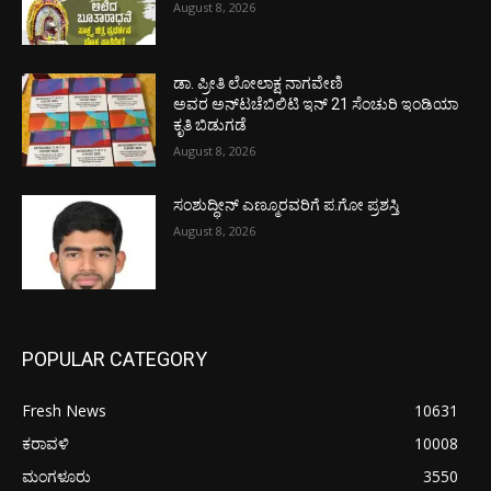
August 8, 2026
ಡಾ. ಪ್ರೀತಿ ಲೋಲಾಕ್ಷ ನಾಗವೇಣಿ
ಅವರ ಅನ್‌ಟಚೆಬಿಲಿಟಿ ಇನ್ 21 ಸೆಂಚುರಿ ಇಂಡಿಯಾ
ಕೃತಿ ಬಿಡುಗಡೆ
August 8, 2026
ಸಂಶುದ್ಧೀನ್ ಎಣ್ಮೂರವರಿಗೆ ಪ.ಗೋ ಪ್ರಶಸ್ತಿ
August 8, 2026
POPULAR CATEGORY
Fresh News
10631
ಕರಾವಳಿ
10008
ಮಂಗಳೂರು
3550