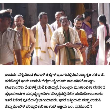
ಉಡುಪಿ : ನೆನ್ನೆಯಿಂದ ಕರಾವಳಿ ಜಿಲ್ಲೆಗಳ ಪ್ರವಾಸದಲ್ಲಿರುವ ರಾಜ್ಯ ಗೃಹ ಸಚಿವ ಜಿ.
ಪರಮೇಶ್ವರ ಇಂದು ಉಡುಪಿ ಜಿಲ್ಲೆಯ ಬೈಂದೂರು ತಾಲೂಕಿನ ಕೊಲ್ಲೂರು
ಮೂಕಾಂಬಿಕಾ ದೇವಳಕ್ಕೆ ಭೇಟಿ ನೀಡಿದ್ದಾರೆ. ಕೊಲ್ಲೂರು ಮೂಕಾಂಬಿಕಾ ದೇವಳದ
ಪ್ರಧಾನ ಅರ್ಚಕ ಸುಬ್ರಹ್ಮಣ್ಯ ಅಡಿಗರ ನೇತ್ರತ್ವದಲ್ಲಿ ನೆಡೆದ ಚಂಡಿಹೋಮ ಹಾಗೂ
ಇತರೆ ವಿಶೇಷ ಪೂಜೆಯಲ್ಲಿ ಭಾಗಿಯಾದರು. ಇವರ ಆತ್ಮೀಯರು ಮತ್ತು ಉಡುಪಿ
ಜಿಲ್ಲಾ ಪೋಲಿಸ್ ವರಿಷ್ಠಾಧಿಕಾರಿ ಹಾಕಯ್ ಅಕ್ಷಯ ಎಂ . ಇವರೊಂದಿಗೆ