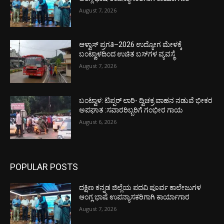
August 7, 2026
ಆಳ್ವಾಸ್ ಪ್ರಗತಿ–2026 ಉದ್ಯೋಗ ಮೇಳಕ್ಕೆ
ಬಂಟ್ವಾಳದಿಂದ ಉಚಿತ ಬಸ್‌ಗಳ ವ್ಯವಸ್ಥೆ
August 7, 2026
ಬಂಟ್ವಾಳ: ಟಿಪ್ಪರ್ ಲಾರಿ- ದ್ವಿಚಕ್ರ ವಾಹನ ನಡುವೆ ಭೀಕರ
ಅಪಘಾತ :ಸವಾರರಿಬ್ಬರಿಗೆ ಗಂಭೀರ ಗಾಯ
August 6, 2026
POPULAR POSTS
ದಕ್ಷಿಣ ಕನ್ನಡ ಜಿಲ್ಲೆಯ ಪದವಿ ಪೂರ್ವ ಕಾಲೇಜುಗಳ
ಆಂಗ್ಲ ಭಾಷೆ ಉಪನ್ಯಾಸಕರಿಗಾಗಿ ಕಾರ್ಯಾಗಾರ
August 7, 2026