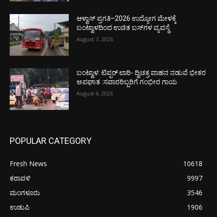
ಆಳ್ವಾಸ್ ಪ್ರಗತಿ–2026 ಉದ್ಯೋಗ ಮೇಳಕ್ಕೆ
ಬಂಟ್ವಾಳದಿಂದ ಉಚಿತ ಬಸ್‌ಗಳ ವ್ಯವಸ್ಥೆ
August 7, 2026
ಬಂಟ್ವಾಳ: ಟಿಪ್ಪರ್ ಲಾರಿ- ದ್ವಿಚಕ್ರ ವಾಹನ ನಡುವೆ ಭೀಕರ
ಅಪಘಾತ :ಸವಾರರಿಬ್ಬರಿಗೆ ಗಂಭೀರ ಗಾಯ
August 6, 2026
POPULAR CATEGORY
Fresh News
10618
ಕರಾವಳಿ
9997
ಮಂಗಳೂರು
3546
ಉಡುಪಿ
1906