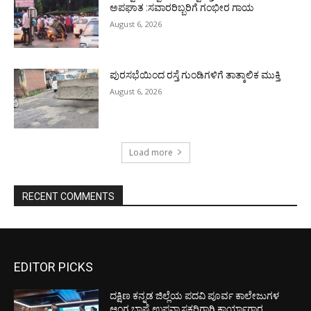
ಅಪಘಾತ :ಸವಾರರಿಬ್ಬರಿಗೆ ಗಂಭೀರ ಗಾಯ
August 6, 2026
ಪುರಸಭೆಯಿಂದ ರಸ್ತೆ ಗುಂಡಿಗಳಿಗೆ ತಾತ್ಕಾಲಿಕ ಮುಕ್ತಿ
August 6, 2026
Load more
RECENT COMMENTS
EDITOR PICKS
ದಕ್ಷಿಣ ಕನ್ನಡ ಜಿಲ್ಲೆಯ ಪದವಿ ಪೂರ್ವ ಕಾಲೇಜುಗಳ
ಆಂಗ್ಲ ಭಾಷೆ ಉಪನ್ಯಾಸಕರಿಗಾಗಿ ಕಾರ್ಯಾಗಾರ