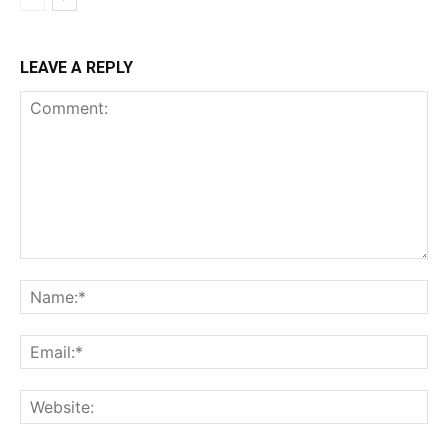
LEAVE A REPLY
Comment:
Na
Ema
Web