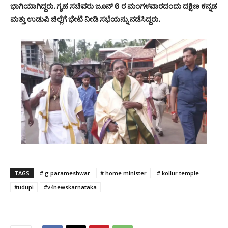
ಭಾಗಿಯಾಗಿದ್ದರು. ಗೃಹ ಸಚಿವರು ಜೂನ್ 6 ರ ಮಂಗಳವಾರದಂದು ದಕ್ಷಿಣ ಕನ್ನಡ
ಮತ್ತು ಉಡುಪಿ ಜಿಲ್ಲೆಗೆ ಭೇಟಿ ನೀಡಿ ಸಭೆಯನ್ನು ನಡೆಸಿದ್ದರು.
TAGS
# g parameshwar
# home minister
# kollur temple
#udupi
#v4newskarnataka