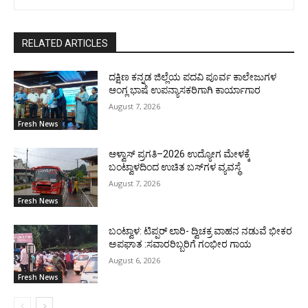
RELATED ARTICLES
ದಕ್ಷಿಣ ಕನ್ನಡ ಜಿಲ್ಲೆಯ ಪದವಿ ಪೂರ್ವ ಕಾಲೇಜುಗಳ
ಆಂಗ್ಲ ಭಾಷೆ ಉಪನ್ಯಾಸಕರಿಗಾಗಿ ಕಾರ್ಯಾಗಾರ
August 7, 2026
Fresh News
ಆಳ್ವಾಸ್ ಪ್ರಗತಿ–2026 ಉದ್ಯೋಗ ಮೇಳಕ್ಕೆ
ಬಂಟ್ವಾಳದಿಂದ ಉಚಿತ ಬಸ್‌ಗಳ ವ್ಯವಸ್ಥೆ
August 7, 2026
Fresh News
ಬಂಟ್ವಾಳ: ಟಿಪ್ಪರ್ ಲಾರಿ- ದ್ವಿಚಕ್ರ ವಾಹನ ನಡುವೆ ಭೀಕರ
ಅಪಘಾತ :ಸವಾರರಿಬ್ಬರಿಗೆ ಗಂಭೀರ ಗಾಯ
August 6, 2026
Fresh News