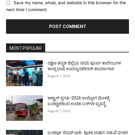
Save my name, email, and website in this browser for the
next time I comment.
MOST POPULAR
ದಕ್ಷಿಣ ಕನ್ನಡ ಜಿಲ್ಲೆಯ ಪದವಿ ಪೂರ್ವ ಕಾಲೇಜುಗಳ
ಆಂಗ್ಲ ಭಾಷೆ ಉಪನ್ಯಾಸಕರಿಗಾಗಿ ಕಾರ್ಯಾಗಾರ
August 7, 2026
ಆಳ್ವಾಸ್ ಪ್ರಗತಿ–2026 ಉದ್ಯೋಗ ಮೇಳಕ್ಕೆ
ಬಂಟ್ವಾಳದಿಂದ ಉಚಿತ ಬಸ್‌ಗಳ ವ್ಯವಸ್ಥೆ
August 7, 2026
ಬಂಟ್ವಾಳ: ಟಿಪ್ಪರ್ ಲಾರಿ- ದ್ವಿಚಕ್ರ ವಾಹನ ನಡುವೆ ಭೀಕರ