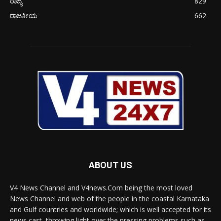
ರಾಜ್ಯ
829
ರಾಜಕೀಯ
662
ABOUT US
V4 News Channel and V4news.Com being the most loved
News Channel and web of the people in the coastal Karnataka
and Gulf countries and worldwide; which is well accepted for its
news cast, throwing light over the pressing problems such as