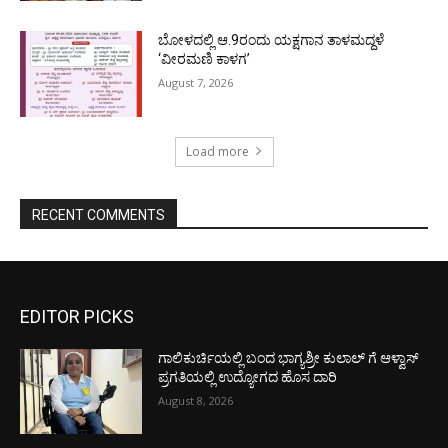
ಬೋಳದಲ್ಲಿ ಆ.9ರಂದು ಯಕ್ಷಗಾನ ತಾಳಮದ್ದಳೆ
‘ವೀರಮಣಿ ಕಾಳಗ’
August 7, 2026
Load more
RECENT COMMENTS
EDITOR PICKS
ಗಾಲಿಕುರ್ಚಿಯಲ್ಲಿ ಬಂದ ಭಾಗ್ಯಶ್ರೀ ಕುಲಾಲ್ ಗೆ ಆಳ್ವಾಸ್
ಪ್ರಗತಿಯಲ್ಲಿ ಉದ್ಯೋಗದ ಹೊಸ ದಾರಿ
August 8, 2026