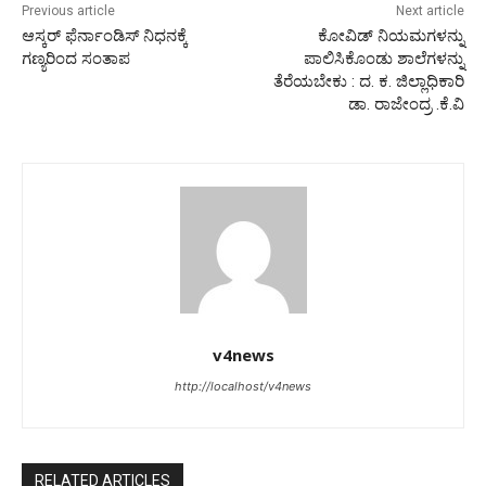
Previous article
Next article
ಆಸ್ಕರ್ ಫೆರ್ನಾಂಡಿಸ್ ನಿಧನಕ್ಕೆ
ಕೋವಿಡ್ ನಿಯಮಗಳನ್ನು
ಗಣ್ಯರಿಂದ ಸಂತಾಪ
ಪಾಲಿಸಿಕೊಂಡು ಶಾಲೆಗಳನ್ನು
ತೆರೆಯಬೇಕು : ದ. ಕ. ಜಿಲ್ಲಾಧಿಕಾರಿ
ಡಾ. ರಾಜೇಂದ್ರ .ಕೆ.ವಿ
v4news
http://localhost/v4news
RELATED ARTICLES