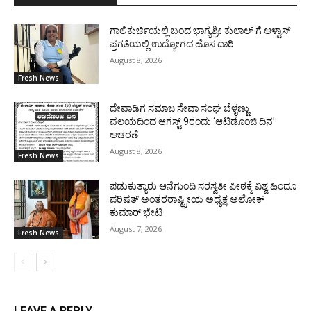
ಗಾಲಿಕುರ್ಚಿಯಲ್ಲಿ ಬಂದ ಭಾಗ್ಯಶ್ರೀ ಕುಲಾಲ್ ಗೆ ಆಳ್ವಾಸ್
ಪ್ರಗತಿಯಲ್ಲಿ ಉದ್ಯೋಗದ ಹೊಸ ದಾರಿ
August 8, 2026
Fresh News
ದೇವಾಡಿಗ ಸಮಾಜ ಸೇವಾ ಸಂಘ ಬೆಳ್ಳಣ್ಣು
ವಲಯದಿಂದ ಆಗಸ್ಟ್ 9ರಂದು ‘ಆಟಿಡೊಂಜಿ ದಿನ’
ಆಚರಣೆ
August 8, 2026
Fresh News
ಪಡುಕುತ್ಯಾರು ಆನೆಗುಂದಿ ಸರಸ್ವತೀ ಪೀಠಕ್ಕೆ ವಿಶ್ವ ಹಿಂದೂ
ಪರಿಷತ್ ಅಂತರರಾಷ್ಟ್ರೀಯ ಅಧ್ಯಕ್ಷ ಅಲೋಕ್
ಕುಮಾರ್ ಭೇಟಿ
August 7, 2026
Fresh News
LEAVE A REPLY