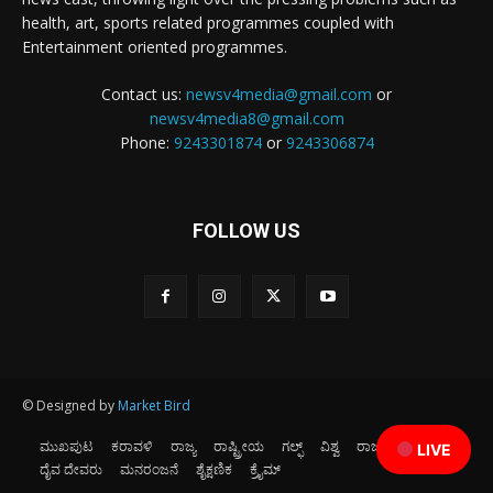
health, art, sports related programmes coupled with
Entertainment oriented programmes.
Contact us:
newsv4media@gmail.com
or
newsv4media8@gmail.com
Phone:
9243301874
or
9243306874
FOLLOW US
© Designed by
Market Bird
ಮುಖಪುಟ
ಕರಾವಳಿ
ರಾಜ್ಯ
ರಾಷ್ಟ್ರೀಯ
ಗಲ್ಫ್
ವಿಶ್ವ
ರಾಜಕೀಯ
ಕ್ರೀಡೆ
LIVE
ದೈವ ದೇವರು
ಮನರಂಜನೆ
ಶೈಕ್ಷಣಿಕ
ಕ್ರೈಮ್