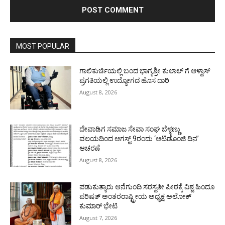
MOST POPULAR
ಗಾಲಿಕುರ್ಚಿಯಲ್ಲಿ ಬಂದ ಭಾಗ್ಯಶ್ರೀ ಕುಲಾಲ್ ಗೆ ಆಳ್ವಾಸ್
ಪ್ರಗತಿಯಲ್ಲಿ ಉದ್ಯೋಗದ ಹೊಸ ದಾರಿ
August 8, 2026
ದೇವಾಡಿಗ ಸಮಾಜ ಸೇವಾ ಸಂಘ ಬೆಳ್ಳಣ್ಣು
ವಲಯದಿಂದ ಆಗಸ್ಟ್ 9ರಂದು ‘ಆಟಿಡೊಂಜಿ ದಿನ’
ಆಚರಣೆ
August 8, 2026
ಪಡುಕುತ್ಯಾರು ಆನೆಗುಂದಿ ಸರಸ್ವತೀ ಪೀಠಕ್ಕೆ ವಿಶ್ವ ಹಿಂದೂ
ಪರಿಷತ್ ಅಂತರರಾಷ್ಟ್ರೀಯ ಅಧ್ಯಕ್ಷ ಅಲೋಕ್
ಕುಮಾರ್ ಭೇಟಿ
August 7, 2026