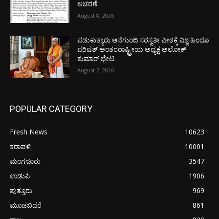
ಆಚರಣೆ
August 8, 2026
ಪಡುಕುತ್ಯಾರು ಆನೆಗುಂದಿ ಸರಸ್ವತೀ ಪೀಠಕ್ಕೆ ವಿಶ್ವ ಹಿಂದೂ
ಪರಿಷತ್ ಅಂತರರಾಷ್ಟ್ರೀಯ ಅಧ್ಯಕ್ಷ ಅಲೋಕ್
ಕುಮಾರ್ ಭೇಟಿ
August 7, 2026
POPULAR CATEGORY
Fresh News
10623
ಕರಾವಳಿ
10001
ಮಂಗಳೂರು
3547
ಉಡುಪಿ
1906
ಪುತ್ತೂರು
969
ಮೂಡಬಿದರೆ
861