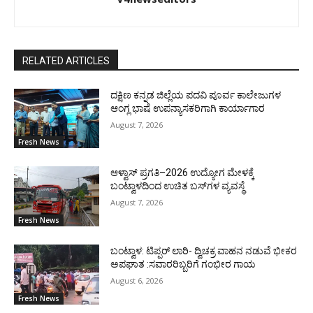
RELATED ARTICLES
ದಕ್ಷಿಣ ಕನ್ನಡ ಜಿಲ್ಲೆಯ ಪದವಿ ಪೂರ್ವ ಕಾಲೇಜುಗಳ
ಆಂಗ್ಲ ಭಾಷೆ ಉಪನ್ಯಾಸಕರಿಗಾಗಿ ಕಾರ್ಯಾಗಾರ
August 7, 2026
Fresh News
ಆಳ್ವಾಸ್ ಪ್ರಗತಿ–2026 ಉದ್ಯೋಗ ಮೇಳಕ್ಕೆ
ಬಂಟ್ವಾಳದಿಂದ ಉಚಿತ ಬಸ್‌ಗಳ ವ್ಯವಸ್ಥೆ
August 7, 2026
Fresh News
ಬಂಟ್ವಾಳ: ಟಿಪ್ಪರ್ ಲಾರಿ- ದ್ವಿಚಕ್ರ ವಾಹನ ನಡುವೆ ಭೀಕರ
ಅಪಘಾತ :ಸವಾರರಿಬ್ಬರಿಗೆ ಗಂಭೀರ ಗಾಯ
August 6, 2026
Fresh News