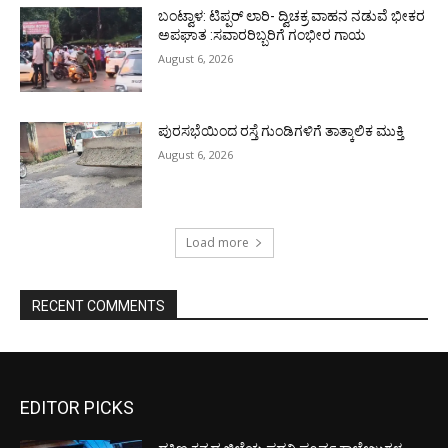
ಬಂಟ್ವಾಳ: ಟಿಪ್ಪರ್ ಲಾರಿ- ದ್ವಿಚಕ್ರ ವಾಹನ ನಡುವೆ ಭೀಕರ
ಅಪಘಾತ :ಸವಾರರಿಬ್ಬರಿಗೆ ಗಂಭೀರ ಗಾಯ
August 6, 2026
ಪುರಸಭೆಯಿಂದ ರಸ್ತೆ ಗುಂಡಿಗಳಿಗೆ ತಾತ್ಕಾಲಿಕ ಮುಕ್ತಿ
August 6, 2026
Load more
RECENT COMMENTS
EDITOR PICKS