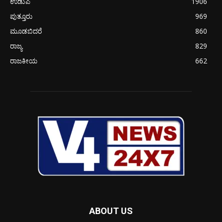
ಉಡುಪಿ
1906
ಪುತ್ತೂರು
969
ಮೂಡಬಿದರೆ
860
ರಾಜ್ಯ
829
ರಾಜಕೀಯ
662
ABOUT US