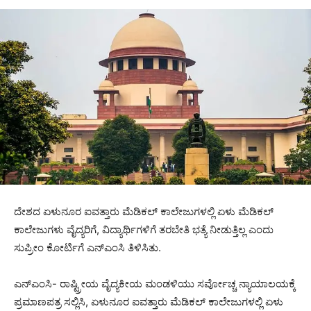
ದೇಶದ ಏಳುನೂರ ಐವತ್ತಾರು ಮೆಡಿಕಲ್ ಕಾಲೇಜುಗಳಲ್ಲಿ ಏಳು ಮೆಡಿಕಲ್
ಕಾಲೇಜುಗಳು ವೈದ್ಯರಿಗೆ, ವಿದ್ಯಾರ್ಥಿಗಳಿಗೆ ತರಬೇತಿ ಭತ್ಯೆ ನೀಡುತ್ತಿಲ್ಲ ಎಂದು
ಸುಪ್ರೀಂ ಕೋರ್ಟಿಗೆ ಎನ್‍ಎಂಸಿ ತಿಳಿಸಿತು.
ಎನ್‍ಎಂಸಿ- ರಾಷ್ಟ್ರೀಯ ವೈದ್ಯಕೀಯ ಮಂಡಳಿಯು ಸರ್ವೋಚ್ಚ ನ್ಯಾಯಾಲಯಕ್ಕೆ
ಪ್ರಮಾಣಪತ್ರ ಸಲ್ಲಿಸಿ, ಏಳುನೂರ ಐವತ್ತಾರು ಮೆಡಿಕಲ್ ಕಾಲೇಜುಗಳಲ್ಲಿ ಏಳು