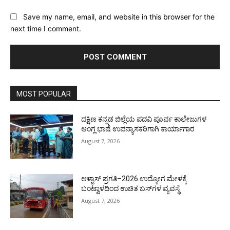
Save my name, email, and website in this browser for the
next time I comment.
MOST POPULAR
ದಕ್ಷಿಣ ಕನ್ನಡ ಜಿಲ್ಲೆಯ ಪದವಿ ಪೂರ್ವ ಕಾಲೇಜುಗಳ
ಆಂಗ್ಲ ಭಾಷೆ ಉಪನ್ಯಾಸಕರಿಗಾಗಿ ಕಾರ್ಯಾಗಾರ
August 7, 2026
ಆಳ್ವಾಸ್ ಪ್ರಗತಿ–2026 ಉದ್ಯೋಗ ಮೇಳಕ್ಕೆ
ಬಂಟ್ವಾಳದಿಂದ ಉಚಿತ ಬಸ್‌ಗಳ ವ್ಯವಸ್ಥೆ
August 7, 2026