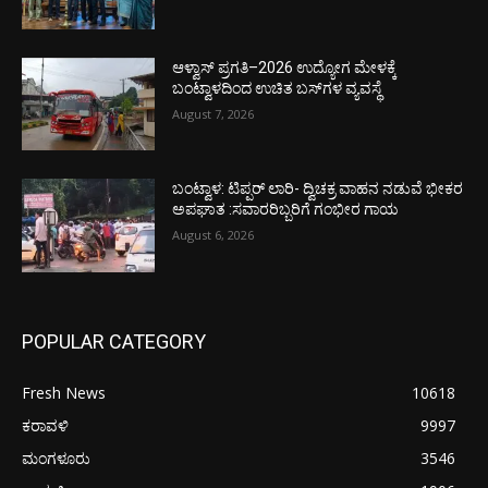
ಆಳ್ವಾಸ್ ಪ್ರಗತಿ–2026 ಉದ್ಯೋಗ ಮೇಳಕ್ಕೆ
ಬಂಟ್ವಾಳದಿಂದ ಉಚಿತ ಬಸ್‌ಗಳ ವ್ಯವಸ್ಥೆ
August 7, 2026
ಬಂಟ್ವಾಳ: ಟಿಪ್ಪರ್ ಲಾರಿ- ದ್ವಿಚಕ್ರ ವಾಹನ ನಡುವೆ ಭೀಕರ
ಅಪಘಾತ :ಸವಾರರಿಬ್ಬರಿಗೆ ಗಂಭೀರ ಗಾಯ
August 6, 2026
POPULAR CATEGORY
Fresh News
10618
ಕರಾವಳಿ
9997
ಮಂಗಳೂರು
3546