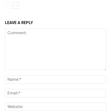
LEAVE A REPLY
Comment:
Na
Ema
Web