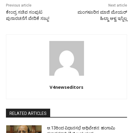
Previous article
Next article
ಕೇಂದ್ರ ಸಚಿವ ಸಂಪುಟ
ಮಂಗಳೂರಿನ ಮಾಜಿ ಮೇಯರ್
ಪುನಾರಚನೆಗೆ ವೇದಿಕೆ ಸಜ್ಜು!
ಹಿಲ್ಡಾ ಆಳ್ವ ಇನ್ನಿಲ್ಲ
V4newseditors
RELATED ARTICLES
ಆ.13ರಿಂದ ವಿಧಾನಸಭೆ ಅಧಿವೇಶನ: ಹಂಗಾಮಿ