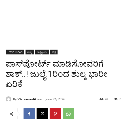
Fresh News
ರಾಜ್ಯ
ರಾಷ್ಟ್ರೀಯ
ವಿಶ್ವ
ಪಾಸ್‌ಪೋರ್ಟ್ ಮಾಡಿಸೋವರಿಗೆ
ಶಾಕ್..! ಜುಲೈ 1ರಿಂದ ಶುಲ್ಕ ಭಾರೀ
ಏರಿಕೆ
By
V4newseditors
June 26, 2026
49
0