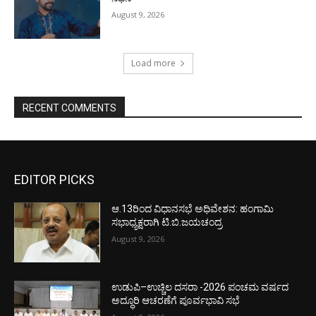
August 9, 2026
Load more
RECENT COMMENTS
EDITOR PICKS
ಆ.13ರಿಂದ ವಿಧಾನಸಭೆ ಅಧಿವೇಶನ: ಹಂಗಾಮಿ
ಸಭಾಧ್ಯಕ್ಷರಾಗಿ ಟಿ.ಬಿ.ಜಯಚಂದ್ರ
August 9, 2026
ಉಡುಪಿ–ಉಚ್ಚಿಲ ದಸರಾ -2026 ಪಂಚಮ ವರ್ಷದ
ಅದ್ಧೂರಿ ಆಚರಣೆಗೆ ಪೂರ್ವಭಾವಿ ಸಭೆ