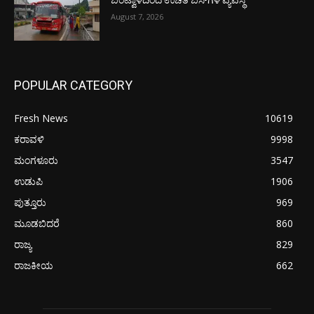
ಬಂಟ್ವಾಳದಿಂದ ಉಚಿತ ಬಸ್‌ಗಳ ವ್ಯವಸ್ಥೆ
August 7, 2026
POPULAR CATEGORY
Fresh News
10619
ಕರಾವಳಿ
9998
ಮಂಗಳೂರು
3547
ಉಡುಪಿ
1906
ಪುತ್ತೂರು
969
ಮೂಡಬಿದರೆ
860
ರಾಜ್ಯ
829
ರಾಜಕೀಯ
662