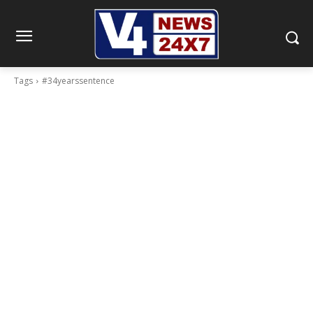
Tags
#34yearssentence