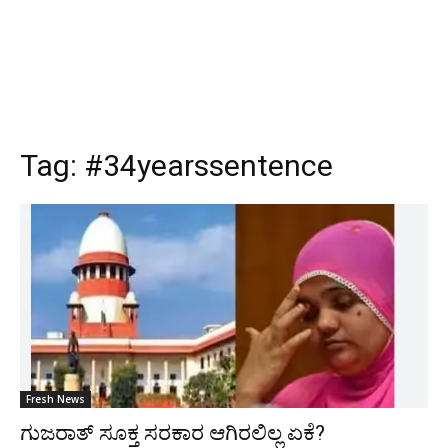
Tag:
#34yearssentence
Fresh News
ಗುಜರಾತ್ ಸೂಕ್ತ ಸರಕಾರ ಆಗಿರಲಿಲ್ಲ ಏಕೆ?