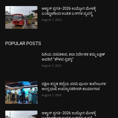
ಆಳ್ವಾಸ್ ಪ್ರಗತಿ–2026 ಉದ್ಯೋಗ ಮೇಳಕ್ಕೆ
ಬಂಟ್ವಾಳದಿಂದ ಉಚಿತ ಬಸ್‌ಗಳ ವ್ಯವಸ್ಥೆ
August 7, 2026
POPULAR POSTS
ಹಿರಿಯ ನಾಟಕಕಾರ, ಕಲಾ ನಿರ್ದೇಶಕ ತಮ್ಮ ಲಕ್ಷಣ್
ಅವರಿಗೆ “ತೌಳವ ಪ್ರಶಸ್ತಿ”
August 7, 2026
ದಕ್ಷಿಣ ಕನ್ನಡ ಜಿಲ್ಲೆಯ ಪದವಿ ಪೂರ್ವ ಕಾಲೇಜುಗಳ
ಆಂಗ್ಲ ಭಾಷೆ ಉಪನ್ಯಾಸಕರಿಗಾಗಿ ಕಾರ್ಯಾಗಾರ
August 7, 2026
ಆಳ್ವಾಸ್ ಪ್ರಗತಿ–2026 ಉದ್ಯೋಗ ಮೇಳಕ್ಕೆ