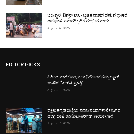
ಬಂಟ್ವಾಳ: ಟಿಪ್ಪರ್ ಲಾರಿ- ದ್ವಿಚಕ್ರ ವಾಹನ ನಡುವೆ ಭೀಕರ
ಅಪಘಾತ :ಸವಾರರಿಬ್ಬರಿಗೆ ಗಂಭೀರ ಗಾಯ
August 6, 2026
EDITOR PICKS
ಹಿರಿಯ ನಾಟಕಕಾರ, ಕಲಾ ನಿರ್ದೇಶಕ ತಮ್ಮ ಲಕ್ಷಣ್
ಅವರಿಗೆ “ತೌಳವ ಪ್ರಶಸ್ತಿ”
August 7, 2026
ದಕ್ಷಿಣ ಕನ್ನಡ ಜಿಲ್ಲೆಯ ಪದವಿ ಪೂರ್ವ ಕಾಲೇಜುಗಳ
ಆಂಗ್ಲ ಭಾಷೆ ಉಪನ್ಯಾಸಕರಿಗಾಗಿ ಕಾರ್ಯಾಗಾರ
August 7, 2026