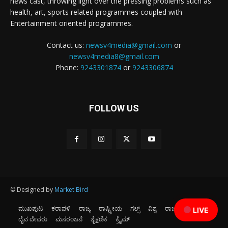
news cast, throwing light over the pressing problems such as
health, art, sports related programmes coupled with
Entertainment oriented programmes.
Contact us:
newsv4media@gmail.com
or
newsv4media8@gmail.com
Phone:
9243301874
or
9243306874
FOLLOW US
© Designed by
Market Bird
ಮುಖಪುಟ
ಕರಾವಳಿ
ರಾಜ್ಯ
ರಾಷ್ಟ್ರೀಯ
ಗಲ್ಫ್
ವಿಶ್ವ
ರಾಜಕೀಯ
ಕ್ರೀಡೆ
LIVE
ದೈವ ದೇವರು
ಮನರಂಜನೆ
ಶೈಕ್ಷಣಿಕ
ಕ್ರೈಮ್