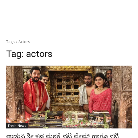
Tags
Actors
Tag:
actors
Fresh News
ಉಡುಪಿ ಶ್ರೀ ಕೃಷ್ಣ ಮಠಕ್ಕೆ ನಟ ಪ್ರೇಮ್ ಹಾಗೂ ನಟಿ