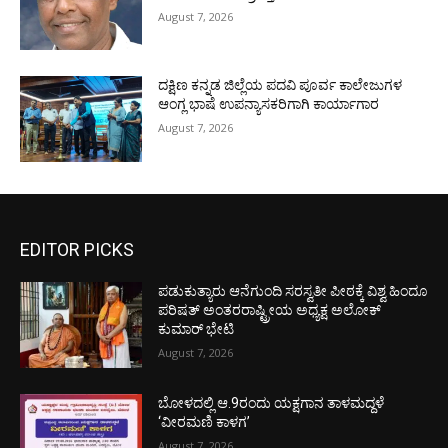
August 7, 2026
ದಕ್ಷಿಣ ಕನ್ನಡ ಜಿಲ್ಲೆಯ ಪದವಿ ಪೂರ್ವ ಕಾಲೇಜುಗಳ
ಆಂಗ್ಲ ಭಾಷೆ ಉಪನ್ಯಾಸಕರಿಗಾಗಿ ಕಾರ್ಯಾಗಾರ
August 7, 2026
EDITOR PICKS
ಪಡುಕುತ್ಯಾರು ಆನೆಗುಂದಿ ಸರಸ್ವತೀ ಪೀಠಕ್ಕೆ ವಿಶ್ವ ಹಿಂದೂ
ಪರಿಷತ್ ಅಂತರರಾಷ್ಟ್ರೀಯ ಅಧ್ಯಕ್ಷ ಅಲೋಕ್
ಕುಮಾರ್ ಭೇಟಿ
August 7, 2026
ಬೋಳದಲ್ಲಿ ಆ.9ರಂದು ಯಕ್ಷಗಾನ ತಾಳಮದ್ದಳೆ
‘ವೀರಮಣಿ ಕಾಳಗ’
August 7, 2026