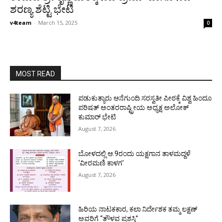
ಶರಣ್ಯ ಶೆಟ್ಟಿ ಭೇಟಿ
v4team
-
March 15, 2025
0
MOST READ
ಪಡುಕುತ್ಯಾರು ಆನೆಗುಂದಿ ಸರಸ್ವತೀ ಪೀಠಕ್ಕೆ ವಿಶ್ವ ಹಿಂದೂ
ಪರಿಷತ್ ಅಂತರರಾಷ್ಟ್ರೀಯ ಅಧ್ಯಕ್ಷ ಅಲೋಕ್
ಕುಮಾರ್ ಭೇಟಿ
August 7, 2026
ಬೋಳದಲ್ಲಿ ಆ.9ರಂದು ಯಕ್ಷಗಾನ ತಾಳಮದ್ದಳೆ
‘ವೀರಮಣಿ ಕಾಳಗ’
August 7, 2026
ಹಿರಿಯ ನಾಟಕಕಾರ, ಕಲಾ ನಿರ್ದೇಶಕ ತಮ್ಮ ಲಕ್ಷಣ್
ಅವರಿಗೆ “ತೌಳವ ಪ್ರಶಸ್ತಿ”