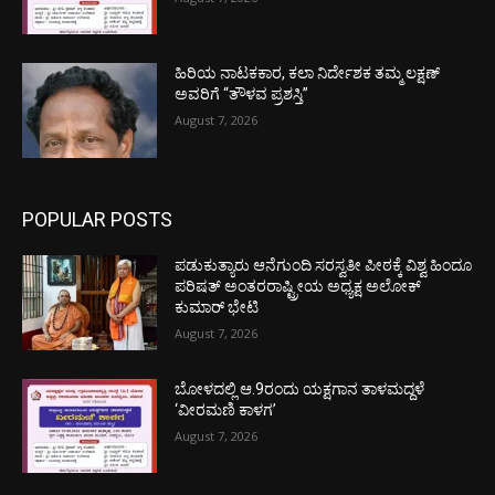
ಹಿರಿಯ ನಾಟಕಕಾರ, ಕಲಾ ನಿರ್ದೇಶಕ ತಮ್ಮ ಲಕ್ಷಣ್
ಅವರಿಗೆ “ತೌಳವ ಪ್ರಶಸ್ತಿ”
August 7, 2026
POPULAR POSTS
ಪಡುಕುತ್ಯಾರು ಆನೆಗುಂದಿ ಸರಸ್ವತೀ ಪೀಠಕ್ಕೆ ವಿಶ್ವ ಹಿಂದೂ
ಪರಿಷತ್ ಅಂತರರಾಷ್ಟ್ರೀಯ ಅಧ್ಯಕ್ಷ ಅಲೋಕ್
ಕುಮಾರ್ ಭೇಟಿ
August 7, 2026
ಬೋಳದಲ್ಲಿ ಆ.9ರಂದು ಯಕ್ಷಗಾನ ತಾಳಮದ್ದಳೆ
‘ವೀರಮಣಿ ಕಾಳಗ’
August 7, 2026