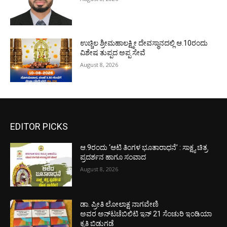
ಉಚ್ಚಿಲ ಶ್ರೀಮಹಾಲಕ್ಷ್ಮೀ ದೇವಸ್ಥಾನದಲ್ಲಿ ಆ.10ರಂದು
ವಿಶೇಷ ತುಪ್ಪದ ಅಪ್ಪ ಸೇವೆ
August 8, 2026
EDITOR PICKS
ಆ.9ರಂದು ‘ಆಟಿ ತಿಂಗಳ ಭೂತಾರಾಧನೆ’ : ಸಾಕ್ಷ್ಯ ಚಿತ್ರ
ಪ್ರದರ್ಶನ ಹಾಗೂ ಸಂವಾದ
August 8, 2026
ಡಾ. ಪ್ರೀತಿ ಲೋಲಾಕ್ಷ ನಾಗವೇಣಿ
ಅವರ ಅನ್‌ಟಚೆಬಿಲಿಟಿ ಇನ್ 21 ಸೆಂಚುರಿ ಇಂಡಿಯಾ
ಕೃತಿ ಬಿಡುಗಡೆ