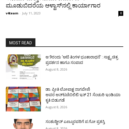
ಮೂಡುಬಿದರೆಯ ಆಳ್ವಾಸ್‍ನಲ್ಲಿ ಕಾರ್ಯಾಗಾರ
v4team
-
July 11, 2023
0
MOST READ
ಆ.9ರಂದು ‘ಆಟಿ ತಿಂಗಳ ಭೂತಾರಾಧನೆ’ : ಸಾಕ್ಷ್ಯ ಚಿತ್ರ
ಪ್ರದರ್ಶನ ಹಾಗೂ ಸಂವಾದ
August 8, 2026
ಡಾ. ಪ್ರೀತಿ ಲೋಲಾಕ್ಷ ನಾಗವೇಣಿ
ಅವರ ಅನ್‌ಟಚೆಬಿಲಿಟಿ ಇನ್ 21 ಸೆಂಚುರಿ ಇಂಡಿಯಾ
ಕೃತಿ ಬಿಡುಗಡೆ
August 8, 2026
ಸಂಶುದ್ಧೀನ್ ಎಣ್ಮೂರವರಿಗೆ ಪ.ಗೋ ಪ್ರಶಸ್ತಿ
August 8, 2026