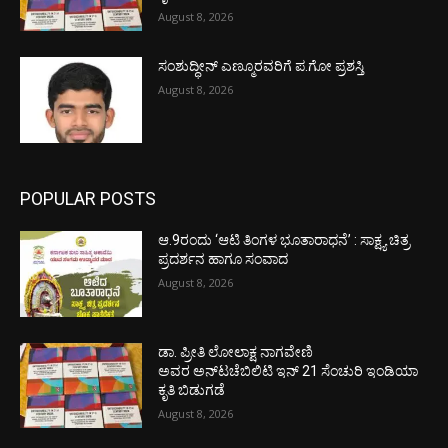
August 8, 2026
ಸಂಶುದ್ಧೀನ್ ಎಣ್ಮೂರವರಿಗೆ ಪ.ಗೋ ಪ್ರಶಸ್ತಿ
August 8, 2026
POPULAR POSTS
ಆ.9ರಂದು ‘ಆಟಿ ತಿಂಗಳ ಭೂತಾರಾಧನೆ’ : ಸಾಕ್ಷ್ಯ ಚಿತ್ರ
ಪ್ರದರ್ಶನ ಹಾಗೂ ಸಂವಾದ
August 8, 2026
ಡಾ. ಪ್ರೀತಿ ಲೋಲಾಕ್ಷ ನಾಗವೇಣಿ
ಅವರ ಅನ್‌ಟಚೆಬಿಲಿಟಿ ಇನ್ 21 ಸೆಂಚುರಿ ಇಂಡಿಯಾ
ಕೃತಿ ಬಿಡುಗಡೆ
August 8, 2026