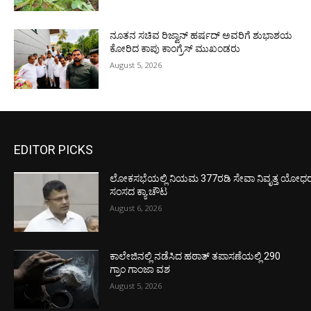
ನೂತನ ಸಚಿವ ರಿಜ್ವಾನ್ ಹರ್ಷದ್ ಅವರಿಗೆ ಶುಭಾಶಯ
ಕೋರಿದ ಕಾಪು ಕಾಂಗ್ರೆಸ್ ಮುಖಂಡರು
August 5, 2026
EDITOR PICKS
ಲೋಕಸಭೆಯಲ್ಲಿ ನಿಯಮ 377ರಡಿ ಸೇವಾ ನಿವೃತ್ತ ಯೋಧರ ಪ
ಸಂಸದ ಕ್ಯಾ.ಚೌಟ
August 6, 2026
ಕಾಲೇಜಿನಲ್ಲಿ ನಡೆಸಿದ ಹಠಾತ್ ತಪಾಸಣೆಯಲ್ಲಿ 290
ಗ್ರಾಂ ಗಾಂಜಾ ವಶ
August 5, 2026