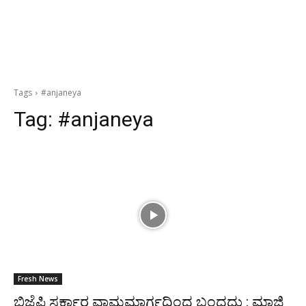
Tags
#anjaneya
Tag:
#anjaneya
Fresh News
ಬಿಜೆಪಿ ಸರ್ಕಾರ ವಾಮಮಾರ್ಗದಿಂದ ಬಂದದ್ದು : ಮಾಜಿ