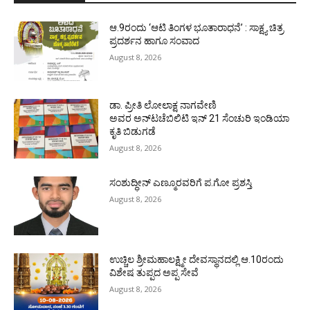
ಆ.9ರಂದು ‘ಆಟಿ ತಿಂಗಳ ಭೂತಾರಾಧನೆ’ : ಸಾಕ್ಷ್ಯ ಚಿತ್ರ
ಪ್ರದರ್ಶನ ಹಾಗೂ ಸಂವಾದ
August 8, 2026
ಡಾ. ಪ್ರೀತಿ ಲೋಲಾಕ್ಷ ನಾಗವೇಣಿ
ಅವರ ಅನ್‌ಟಚೆಬಿಲಿಟಿ ಇನ್ 21 ಸೆಂಚುರಿ ಇಂಡಿಯಾ
ಕೃತಿ ಬಿಡುಗಡೆ
August 8, 2026
ಸಂಶುದ್ಧೀನ್ ಎಣ್ಮೂರವರಿಗೆ ಪ.ಗೋ ಪ್ರಶಸ್ತಿ
August 8, 2026
ಉಚ್ಚಿಲ ಶ್ರೀಮಹಾಲಕ್ಷ್ಮೀ ದೇವಸ್ಥಾನದಲ್ಲಿ ಆ.10ರಂದು
ವಿಶೇಷ ತುಪ್ಪದ ಅಪ್ಪ ಸೇವೆ
August 8, 2026