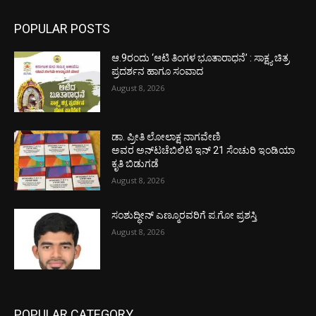
POPULAR POSTS
ಆ.9ರಂದು ‘ಆಟಿ ತಿಂಗಳ ಭೂತಾರಾಧನೆ’ : ಸಾಕ್ಷ್ಯ ಚಿತ್ರ
ಪ್ರದರ್ಶನ ಹಾಗೂ ಸಂವಾದ
August 8, 2026
ಡಾ. ಪ್ರೀತಿ ಲೋಲಾಕ್ಷ ನಾಗವೇಣಿ
ಅವರ ಅನ್‌ಟಚೆಬಿಲಿಟಿ ಇನ್ 21 ಸೆಂಚುರಿ ಇಂಡಿಯಾ
ಕೃತಿ ಬಿಡುಗಡೆ
August 8, 2026
ಸಂಶುದ್ಧೀನ್ ಎಣ್ಮೂರವರಿಗೆ ಪ.ಗೋ ಪ್ರಶಸ್ತಿ
August 8, 2026
POPULAR CATEGORY