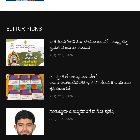
EDITOR PICKS
ಆ.9ರಂದು ‘ಆಟಿ ತಿಂಗಳ ಭೂತಾರಾಧನೆ’ : ಸಾಕ್ಷ್ಯ ಚಿತ್ರ
ಪ್ರದರ್ಶನ ಹಾಗೂ ಸಂವಾದ
August 8, 2026
ಡಾ. ಪ್ರೀತಿ ಲೋಲಾಕ್ಷ ನಾಗವೇಣಿ
ಅವರ ಅನ್‌ಟಚೆಬಿಲಿಟಿ ಇನ್ 21 ಸೆಂಚುರಿ ಇಂಡಿಯಾ
ಕೃತಿ ಬಿಡುಗಡೆ
August 8, 2026
ಸಂಶುದ್ಧೀನ್ ಎಣ್ಮೂರವರಿಗೆ ಪ.ಗೋ ಪ್ರಶಸ್ತಿ
August 8, 2026