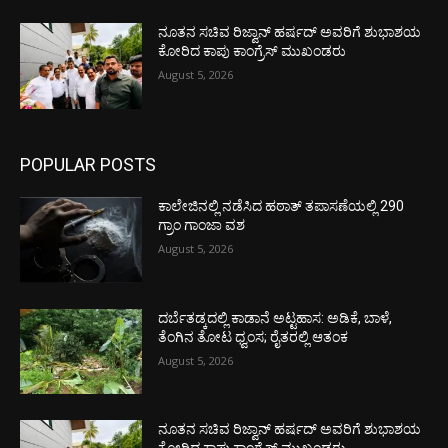
ನೂತನ ಸಚಿವ ರಿಜ್ವಾನ್ ಹರ್ಷದ್ ಅವರಿಗೆ ಶುಭಾಶಯ
ಕೋರಿದ ಕಾಪು ಕಾಂಗ್ರೆಸ್ ಮುಖಂಡರು
August 5, 2026
POPULAR POSTS
ಕಾಲೇಜಿನಲ್ಲಿ ನಡೆಸಿದ ಹಠಾತ್ ತಪಾಸಣೆಯಲ್ಲಿ 290
ಗ್ರಾಂ ಗಾಂಜಾ ವಶ
August 5, 2026
ದರ್ಬೆತಡ್ಕದಲ್ಲಿ ಕಾಡಾನೆ ಅಟ್ಟಹಾಸ: ಅಡಿಕೆ, ಬಾಳೆ,
ತೆಂಗಿನ ತೋಟ ಧ್ವಂಸ; ರೈತರಲ್ಲಿ ಆತಂಕ
August 5, 2026
ನೂತನ ಸಚಿವ ರಿಜ್ವಾನ್ ಹರ್ಷದ್ ಅವರಿಗೆ ಶುಭಾಶಯ