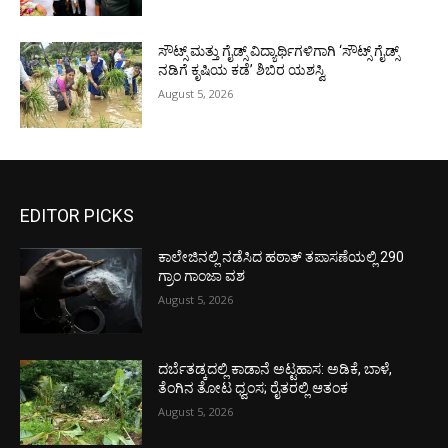
ಸೌಟ್ಸ್ ಮತ್ತು ಗೈಡ್ಸ್ ವಿದ್ಯಾರ್ಥಿಗಳಿಗಾಗಿ ‘ಸೌಟ್ಸ್ ಗೈಡ್ಸ್
ನಡಿಗೆ ಕೃಷಿಯ ಕಡೆ’ ಶಿಬಿರ ಯಶಸ್ವಿ
August 5, 2026
EDITOR PICKS
ಕಾಲೇಜಿನಲ್ಲಿ ನಡೆಸಿದ ಹಠಾತ್ ತಪಾಸಣೆಯಲ್ಲಿ 290
ಗ್ರಾಂ ಗಾಂಜಾ ವಶ
August 5, 2026
ದರ್ಬೆತಡ್ಕದಲ್ಲಿ ಕಾಡಾನೆ ಅಟ್ಟಹಾಸ: ಅಡಿಕೆ, ಬಾಳೆ,
ತೆಂಗಿನ ತೋಟ ಧ್ವಂಸ; ರೈತರಲ್ಲಿ ಆತಂಕ
August 5, 2026