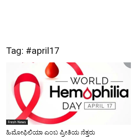
Tag:
#april17
Fresh News
ಹಿಮೋಫಿಲಿಯಾ ಎಂಬ ಪ್ರೀತಿಯ ನೆತ್ತರು