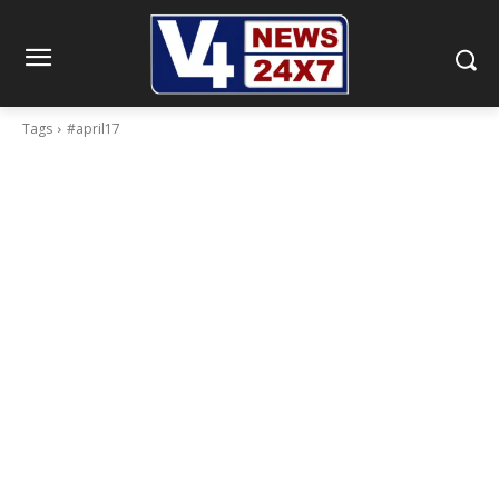
Tags
#april17