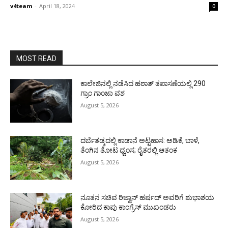
v4team
-
April 18, 2024
0
MOST READ
ಕಾಲೇಜಿನಲ್ಲಿ ನಡೆಸಿದ ಹಠಾತ್ ತಪಾಸಣೆಯಲ್ಲಿ 290
ಗ್ರಾಂ ಗಾಂಜಾ ವಶ
August 5, 2026
ದರ್ಬೆತಡ್ಕದಲ್ಲಿ ಕಾಡಾನೆ ಅಟ್ಟಹಾಸ: ಅಡಿಕೆ, ಬಾಳೆ,
ತೆಂಗಿನ ತೋಟ ಧ್ವಂಸ; ರೈತರಲ್ಲಿ ಆತಂಕ
August 5, 2026
ನೂತನ ಸಚಿವ ರಿಜ್ವಾನ್ ಹರ್ಷದ್ ಅವರಿಗೆ ಶುಭಾಶಯ
ಕೋರಿದ ಕಾಪು ಕಾಂಗ್ರೆಸ್ ಮುಖಂಡರು
August 5, 2026