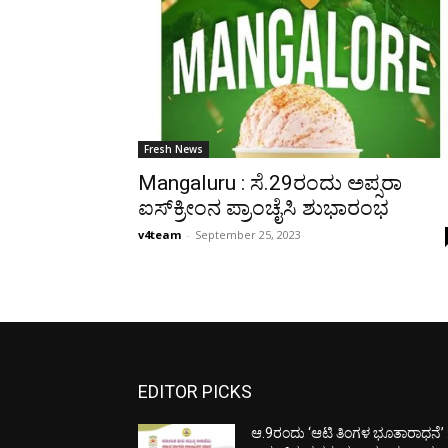
Fresh News
Mangaluru : ಸೆ.29ರಂದು ಅಪ್ಸರಾ
ಐಸ್‌ಕ್ರೀಂನ ಪ್ರಾಂಚೈಸಿ ಶುಭಾರಂಭ
v4team
-
September 25, 2023
EDITOR PICKS
ಆ.9ರಂದು ‘ಆಟಿ ತಿಂಗಳ ಭೂತಾರಾಧನೆ’ 