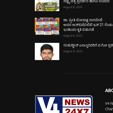
ಸಾಕ್ಷ್ಯ ಚಿತ್ರ ಪ್ರದರ್ಶನ ಹಾಗೂ ಸಂವಾದ
August 8, 2026
ಡಾ. ಪ್ರೀತಿ ಲೋಲಾಕ್ಷ ನಾಗವೇಣಿ
ಅವರ ಅನ್‌ಟಚೆಬಿಲಿಟಿ ಇನ್ 21 ಸೆಂಚು
ಇಂಡಿಯಾ ಕೃತಿ ಬಿಡುಗಡೆ
August 8, 2026
ಸಂಶುದ್ಧೀನ್ ಎಣ್ಮೂರವರಿಗೆ ಪ.ಗೋ ಪ್ರಶಸ್
August 8, 2026
AB
V4 N
Chan