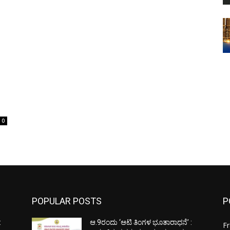
0
POPULAR POSTS
P
:
ಆ.9ರಂದು ‘ಆಟಿ ತಿಂಗಳ ಭೂತಾರಾಧನೆ’ :
F