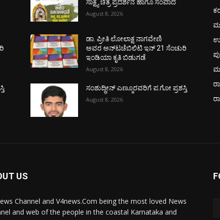
ಸಾಕ್ಷ್ಯ ಚಿತ್ರ ಪ್ರದರ್ಶನ ಹಾಗೂ ಸಂವಾದ
ಕ
August 8, 2026
ಮ
ಉ
ಡಾ. ಪ್ರೀತಿ ಲೋಲಾಕ್ಷ ನಾಗವೇಣಿ
ರಿ
ಅವರ ಅನ್‌ಟಚೆಬಿಲಿಟಿ ಇನ್ 21 ಸೆಂಚುರಿ
ಪು
ಇಂಡಿಯಾ ಕೃತಿ ಬಿಡುಗಡೆ
ಮ
August 8, 2026
ರಾ
ತಿ
ಸಂಶುದ್ಧೀನ್ ಎಣ್ಮೂರವರಿಗೆ ಪ.ಗೋ ಪ್ರಶಸ್ತಿ
ರ
August 8, 2026
OUT US
F
ews Channel and V4news.Com being the most loved News
nel and web of the people in the coastal Karnataka and