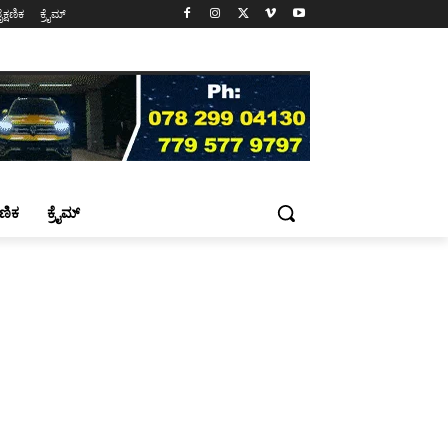
ೈಕ್ಷಣಿಕ
ಕ್ರೈಮ್
್ಷಣಿಕ
ಕ್ರೈಮ್