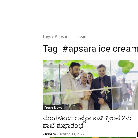
Tags
#apsara ice cream
Tag:
#apsara ice crea
Fresh News
ಮಂಗಳೂರು: ಅಪ್ಸರಾ ಐಸ್‌ ಕ್ರೀಂನ 2ನೇ
ಶಾಖೆ ಶುಭಾರಂಭ
v4team
-
March 11, 2024