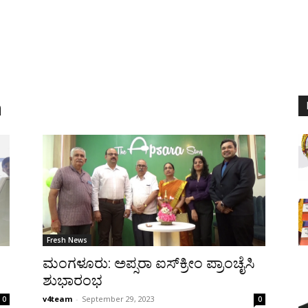
m
Fresh News
ಮಂಗಳೂರು: ಅಪ್ಸರಾ ಐಸ್‍ಕ್ರೀಂ ಪ್ರಾಂಚೈಸಿ
ಶುಭಾರಂಭ
v4team
-
September 29, 2023
0
0