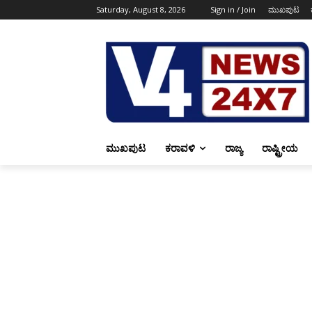
Saturday, August 8, 2026
Sign in / Join
ಮುಖಪುಟ
ಮುಖಪುಟ
ಕರಾವಳಿ
ರಾಜ್ಯ
ರಾಷ್ಟ್ರೀಯ