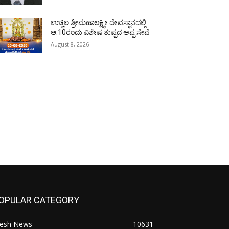
ಉಚ್ಚಿಲ ಶ್ರೀಮಹಾಲಕ್ಷ್ಮೀ ದೇವಸ್ಥಾನದಲ್ಲಿ
ಆ.10ರಂದು ವಿಶೇಷ ತುಪ್ಪದ ಅಪ್ಪ ಸೇವೆ
August 8, 2026
OPULAR CATEGORY
resh News
10631