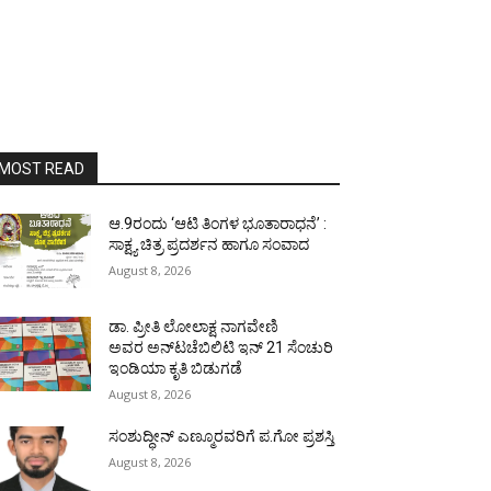
MOST READ
ಆ.9ರಂದು ‘ಆಟಿ ತಿಂಗಳ ಭೂತಾರಾಧನೆ’ :
ಸಾಕ್ಷ್ಯ ಚಿತ್ರ ಪ್ರದರ್ಶನ ಹಾಗೂ ಸಂವಾದ
August 8, 2026
ಡಾ. ಪ್ರೀತಿ ಲೋಲಾಕ್ಷ ನಾಗವೇಣಿ
ಅವರ ಅನ್‌ಟಚೆಬಿಲಿಟಿ ಇನ್ 21 ಸೆಂಚುರಿ
ಇಂಡಿಯಾ ಕೃತಿ ಬಿಡುಗಡೆ
August 8, 2026
ಸಂಶುದ್ಧೀನ್ ಎಣ್ಮೂರವರಿಗೆ ಪ.ಗೋ ಪ್ರಶಸ್ತಿ
August 8, 2026