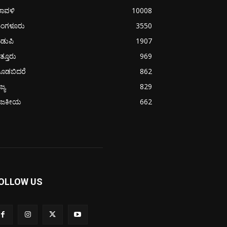
ರಾವಳಿ
10008
ಂಗಳೂರು
3550
ಡುಪಿ
1907
ತ್ತೂರು
969
ೂಡಬಿದರೆ
862
ಜ್ಯ
829
ಾಜಕೀಯ
662
OLLOW US