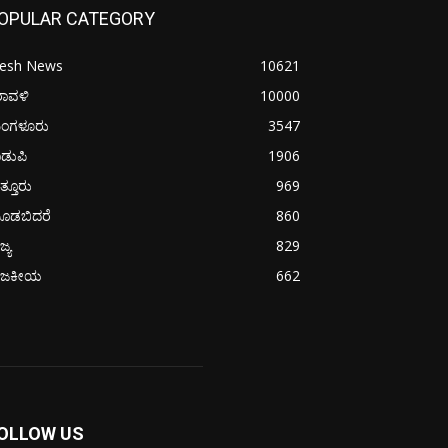
OPULAR CATEGORY
resh News
10621
ರಾವಳಿ
10000
ಂಗಳೂರು
3547
ಡುಪಿ
1906
ತ್ತೂರು
969
ೂಡಬಿದರೆ
860
ಜ್ಯ
829
ಾಜಕೀಯ
662
OLLOW US