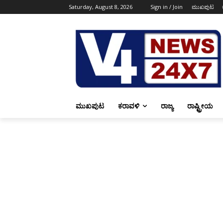
Saturday, August 8, 2026
Sign in / Join
ಮುಖಪುಟ
ಮುಖಪುಟ
ಕರಾವಳಿ
ರಾಜ್ಯ
ರಾಷ್ಟ್ರೀಯ