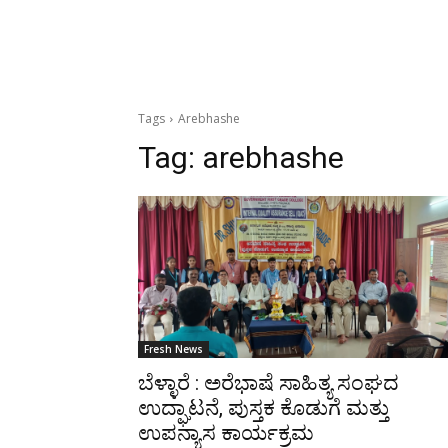
Tags
Arebhashe
Tag:
arebhashe
Fresh News
ಬೆಳ್ಳಾರೆ : ಅರೆಭಾಷೆ ಸಾಹಿತ್ಯ ಸಂಘದ
ಉದ್ಘಾಟನೆ, ಪುಸ್ತಕ ಕೊಡುಗೆ ಮತ್ತು
ಉಪನ್ಯಾಸ ಕಾರ್ಯಕ್ರಮ