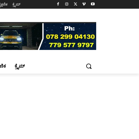
ೈಕ್ಷಣಿಕ
ಕ್ರೈಮ್
್ಷಣಿಕ
ಕ್ರೈಮ್