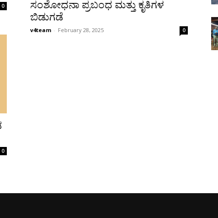
ಸಂಶೋಧನಾ ಪ್ರಬಂಧ ಮತ್ತು ಕೃತಿಗಳ
0
ಬಿಡುಗಡೆ
v4team
-
February 28, 2025
0
ಡ
0