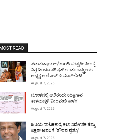
MOST READ
ಪಡುಕುತ್ಯಾರು ಆನೆಗುಂದಿ ಸರಸ್ವತೀ ಪೀಠಕ್ಕೆ
ವಿಶ್ವ ಹಿಂದೂ ಪರಿಷತ್ ಅಂತರರಾಷ್ಟ್ರೀಯ
ಅಧ್ಯಕ್ಷ ಅಲೋಕ್ ಕುಮಾರ್ ಭೇಟಿ
August 7, 2026
ಬೋಳದಲ್ಲಿ ಆ.9ರಂದು ಯಕ್ಷಗಾನ
ತಾಳಮದ್ದಳೆ ‘ವೀರಮಣಿ ಕಾಳಗ’
August 7, 2026
ಹಿರಿಯ ನಾಟಕಕಾರ, ಕಲಾ ನಿರ್ದೇಶಕ ತಮ್ಮ
ಲಕ್ಷಣ್ ಅವರಿಗೆ “ತೌಳವ ಪ್ರಶಸ್ತಿ”
August 7, 2026