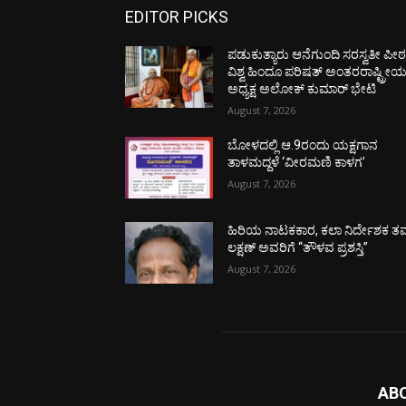
EDITOR PICKS
ಪಡುಕುತ್ಯಾರು ಆನೆಗುಂದಿ ಸರಸ್ವತೀ ಪೀಠಕ್
ವಿಶ್ವ ಹಿಂದೂ ಪರಿಷತ್ ಅಂತರರಾಷ್ಟ್ರೀ
ಅಧ್ಯಕ್ಷ ಅಲೋಕ್ ಕುಮಾರ್ ಭೇಟಿ
August 7, 2026
ಬೋಳದಲ್ಲಿ ಆ.9ರಂದು ಯಕ್ಷಗಾನ
ತಾಳಮದ್ದಳೆ ‘ವೀರಮಣಿ ಕಾಳಗ’
August 7, 2026
ಹಿರಿಯ ನಾಟಕಕಾರ, ಕಲಾ ನಿರ್ದೇಶಕ ತಮ
ಲಕ್ಷಣ್ ಅವರಿಗೆ “ತೌಳವ ಪ್ರಶಸ್ತಿ”
August 7, 2026
AB