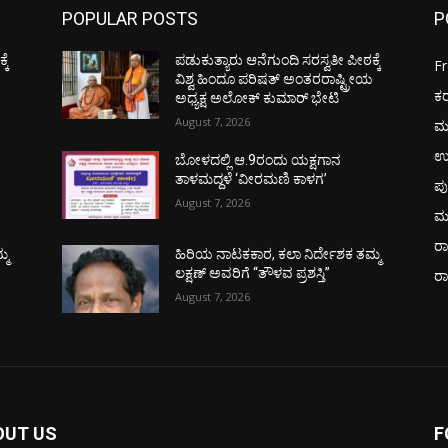
POPULAR POSTS
P
ಕೆ
ಪಡುಕುತ್ಯಾರು ಆನೆಗುಂದಿ ಸರಸ್ವತೀ ಪೀಠಕ್ಕೆ
F
ಯ
ವಿಶ್ವ ಹಿಂದೂ ಪರಿಷತ್ ಅಂತರರಾಷ್ಟ್ರೀಯ
ಕ
ಅಧ್ಯಕ್ಷ ಅಲೋಕ್ ಕುಮಾರ್ ಭೇಟಿ
August 7, 2026
ಮ
ಉ
ಬೋಳದಲ್ಲಿ ಆ.9ರಂದು ಯಕ್ಷಗಾನ
ತಾಳಮದ್ದಳೆ ‘ವೀರಮಣಿ ಕಾಳಗ’
ಪು
August 7, 2026
ಮ
ರಾ
್ಮ
ಹಿರಿಯ ನಾಟಕಕಾರ, ಕಲಾ ನಿರ್ದೇಶಕ ತಮ್ಮ
ಲಕ್ಷಣ್ ಅವರಿಗೆ “ತೌಳವ ಪ್ರಶಸ್ತಿ”
ರ
August 7, 2026
OUT US
F