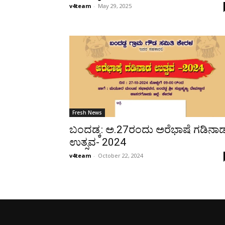
v4team
-
May 29, 2025
Fresh News
ಬಂದಡ್ಕ: ಅ.27ರಂದು ಅರೆಭಾಷೆ ಗಡಿನಾ
ಉತ್ಸವ- 2024
v4team
-
October 22, 2024