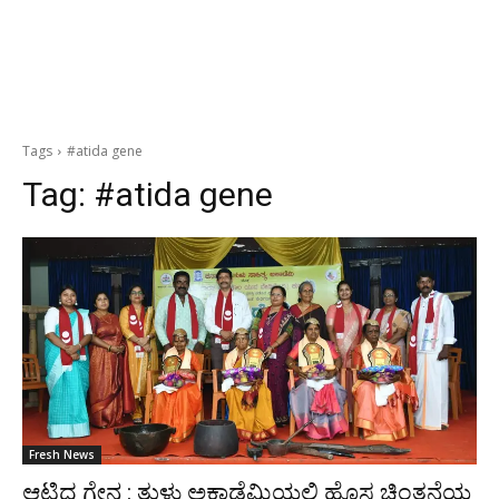
Tags
#atida gene
Tag:
#atida gene
Fresh News
ಆಟಿದ ಗೇನ : ತುಳು ಅಕಾಡೆಮಿಯಲ್ಲಿ ಹೊಸ ಚಿಂತನೆಯ