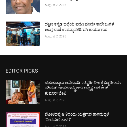
August 7, 2026
ದಕ್ಷಿಣ ಕನ್ನಡ ಜಿಲ್ಲೆಯ ಪದವಿ ಪೂರ್ವ ಕಾಲೇಜುಗಳ
ಆಂಗ್ಲ ಭಾಷೆ ಉಪನ್ಯಾಸಕರಿಗಾಗಿ ಕಾರ್ಯಾಗಾರ
August 7, 2026
EDITOR PICKS
ಪಡುಕುತ್ಯಾರು ಆನೆಗುಂದಿ ಸರಸ್ವತೀ ಪೀಠಕ್ಕೆ ವಿಶ್ವ ಹಿಂದೂ
ಪರಿಷತ್ ಅಂತರರಾಷ್ಟ್ರೀಯ ಅಧ್ಯಕ್ಷ ಅಲೋಕ್
ಕುಮಾರ್ ಭೇಟಿ
August 7, 2026
ಬೋಳದಲ್ಲಿ ಆ.9ರಂದು ಯಕ್ಷಗಾನ ತಾಳಮದ್ದಳೆ
‘ವೀರಮಣಿ ಕಾಳಗ’
August 7, 2026