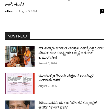
ಆಟಿ ಕೂಟ
v4team
-
August 5, 2024
0
MOST READ
ಪಡುಕುತ್ಯಾರು ಆನೆಗುಂದಿ ಸರಸ್ವತೀ ಪೀಠಕ್ಕೆ ವಿಶ್ವ ಹಿಂದೂ
ಪರಿಷತ್ ಅಂತರರಾಷ್ಟ್ರೀಯ ಅಧ್ಯಕ್ಷ ಅಲೋಕ್
ಕುಮಾರ್ ಭೇಟಿ
August 7, 2026
ಬೋಳದಲ್ಲಿ ಆ.9ರಂದು ಯಕ್ಷಗಾನ ತಾಳಮದ್ದಳೆ
‘ವೀರಮಣಿ ಕಾಳಗ’
August 7, 2026
ಹಿರಿಯ ನಾಟಕಕಾರ, ಕಲಾ ನಿರ್ದೇಶಕ ತಮ್ಮ ಲಕ್ಷಣ್
ಅವರಿಗೆ “ತೌಳವ ಪ್ರಶಸ್ತಿ”