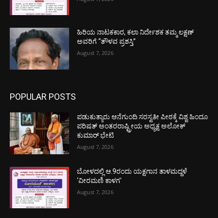
ಹಿರಿಯ ನಾಟಕಕಾರ, ಕಲಾ ನಿರ್ದೇಶಕ ತಮ್ಮ ಲಕ್ಷಣ್
ಅವರಿಗೆ “ತೌಳವ ಪ್ರಶಸ್ತಿ”
August 7, 2026
POPULAR POSTS
ಪಡುಕುತ್ಯಾರು ಆನೆಗುಂದಿ ಸರಸ್ವತೀ ಪೀಠಕ್ಕೆ ವಿಶ್ವ ಹಿಂದೂ
ಪರಿಷತ್ ಅಂತರರಾಷ್ಟ್ರೀಯ ಅಧ್ಯಕ್ಷ ಅಲೋಕ್
ಕುಮಾರ್ ಭೇಟಿ
August 7, 2026
ಬೋಳದಲ್ಲಿ ಆ.9ರಂದು ಯಕ್ಷಗಾನ ತಾಳಮದ್ದಳೆ
‘ವೀರಮಣಿ ಕಾಳಗ’
August 7, 2026