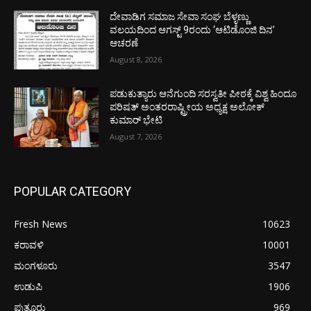
ದೇವಾಡಿಗ ಸಮಾಜ ಸೇವಾ ಸಂಘ ಬೆಳ್ಳಣ್ಣು
ವಲಯದಿಂದ ಆಗಸ್ಟ್ 9ರಂದು ‘ಆಟಿಡೊಂಜಿ ದಿನ’
ಆಚರಣೆ
August 8, 2026
ಪಡುಕುತ್ಯಾರು ಆನೆಗುಂದಿ ಸರಸ್ವತೀ ಪೀಠಕ್ಕೆ ವಿಶ್ವ ಹಿಂದೂ
ಪರಿಷತ್ ಅಂತರರಾಷ್ಟ್ರೀಯ ಅಧ್ಯಕ್ಷ ಅಲೋಕ್
ಕುಮಾರ್ ಭೇಟಿ
August 7, 2026
POPULAR CATEGORY
Fresh News
10623
ಕರಾವಳಿ
10001
ಮಂಗಳೂರು
3547
ಉಡುಪಿ
1906
ಪುತ್ತೂರು
969