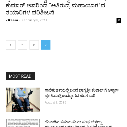
ಕುಮಾರ್ ಅವರಿಂದ “ಅತಿರುದ್ರ ಮಹಾಯಾಗ”ದ
ತಯಾರಿಗಳ ಪರಿಶೀಲನೆ
v4team
-
February 8, 2023
0
5
6
7
MOST READ
ಗಾಲಿಕುರ್ಚಿಯಲ್ಲಿ ಬಂದ ಭಾಗ್ಯಶ್ರೀ ಕುಲಾಲ್ ಗೆ ಆಳ್ವಾಸ್
ಪ್ರಗತಿಯಲ್ಲಿ ಉದ್ಯೋಗದ ಹೊಸ ದಾರಿ
August 8, 2026
ದೇವಾಡಿಗ ಸಮಾಜ ಸೇವಾ ಸಂಘ ಬೆಳ್ಳಣ್ಣು