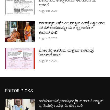
ವಲಯದಿಂದ ಆಗಸ್ಟ್ 9ರಂದು ‘ಆಟಿಡೊಂಜಿ ದಿನ’
ಆಚರಣೆ
August 8, 2026
ಪಡುಕುತ್ಯಾರು ಆನೆಗುಂದಿ ಸರಸ್ವತೀ ಪೀಠಕ್ಕೆ ವಿಶ್ವ ಹಿಂದೂ
ಪರಿಷತ್ ಅಂತರರಾಷ್ಟ್ರೀಯ ಅಧ್ಯಕ್ಷ ಅಲೋಕ್
ಕುಮಾರ್ ಭೇಟಿ
August 7, 2026
ಬೋಳದಲ್ಲಿ ಆ.9ರಂದು ಯಕ್ಷಗಾನ ತಾಳಮದ್ದಳೆ
‘ವೀರಮಣಿ ಕಾಳಗ’
August 7, 2026
EDITOR PICKS
ಗಾಲಿಕುರ್ಚಿಯಲ್ಲಿ ಬಂದ ಭಾಗ್ಯಶ್ರೀ ಕುಲಾಲ್ ಗೆ ಆಳ್ವಾಸ್
ಪ್ರಗತಿಯಲ್ಲಿ ಉದ್ಯೋಗದ ಹೊಸ ದಾರಿ