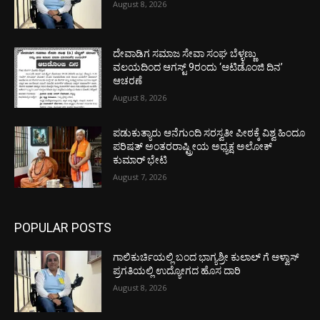
August 8, 2026
ದೇವಾಡಿಗ ಸಮಾಜ ಸೇವಾ ಸಂಘ ಬೆಳ್ಳಣ್ಣು
ವಲಯದಿಂದ ಆಗಸ್ಟ್ 9ರಂದು ‘ಆಟಿಡೊಂಜಿ ದಿನ’
ಆಚರಣೆ
August 8, 2026
ಪಡುಕುತ್ಯಾರು ಆನೆಗುಂದಿ ಸರಸ್ವತೀ ಪೀಠಕ್ಕೆ ವಿಶ್ವ ಹಿಂದೂ
ಪರಿಷತ್ ಅಂತರರಾಷ್ಟ್ರೀಯ ಅಧ್ಯಕ್ಷ ಅಲೋಕ್
ಕುಮಾರ್ ಭೇಟಿ
August 7, 2026
POPULAR POSTS
ಗಾಲಿಕುರ್ಚಿಯಲ್ಲಿ ಬಂದ ಭಾಗ್ಯಶ್ರೀ ಕುಲಾಲ್ ಗೆ ಆಳ್ವಾಸ್
ಪ್ರಗತಿಯಲ್ಲಿ ಉದ್ಯೋಗದ ಹೊಸ ದಾರಿ
August 8, 2026