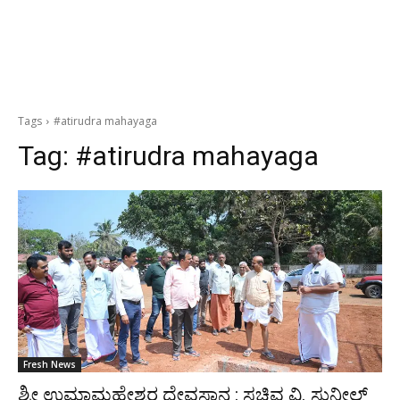
Tags
#atirudra mahayaga
Tag:
#atirudra mahayaga
Fresh News
ಶ್ರೀ ಉಮಾಮಹೇಶ್ವರ ದೇವಸ್ಥಾನ : ಸಚಿವ ವಿ. ಸುನೀಲ್