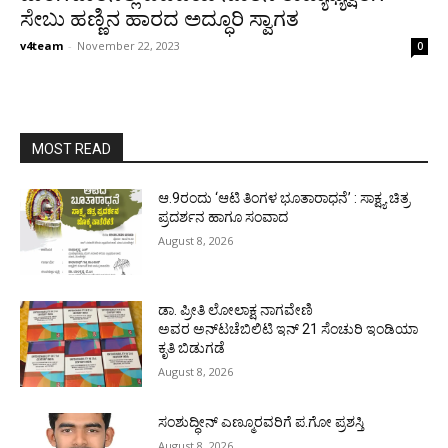
ಸೇಬು ಹಣ್ಣಿನ ಹಾರದ ಅದ್ಧೂರಿ ಸ್ವಾಗತ
v4team
-
November 22, 2023
0
MOST READ
ಆ.9ರಂದು ‘ಆಟಿ ತಿಂಗಳ ಭೂತಾರಾಧನೆ’ : ಸಾಕ್ಷ್ಯ ಚಿತ್ರ
ಪ್ರದರ್ಶನ ಹಾಗೂ ಸಂವಾದ
August 8, 2026
ಡಾ. ಪ್ರೀತಿ ಲೋಲಾಕ್ಷ ನಾಗವೇಣಿ
ಅವರ ಅನ್‌ಟಚೆಬಿಲಿಟಿ ಇನ್ 21 ಸೆಂಚುರಿ ಇಂಡಿಯಾ
ಕೃತಿ ಬಿಡುಗಡೆ
August 8, 2026
ಸಂಶುದ್ಧೀನ್ ಎಣ್ಮೂರವರಿಗೆ ಪ.ಗೋ ಪ್ರಶಸ್ತಿ
August 8, 2026