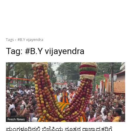
Tags
#B.Y vijayendra
Tag:
#B.Y vijayendra
Fresh News
ಮಂಗಳೂರಿನಲ್ಲಿ ಬಿಜೆಪಿಯ ನೂತನ ರಾಜ್ಯಾಧ್ಯಕ್ಷರಿಗೆ