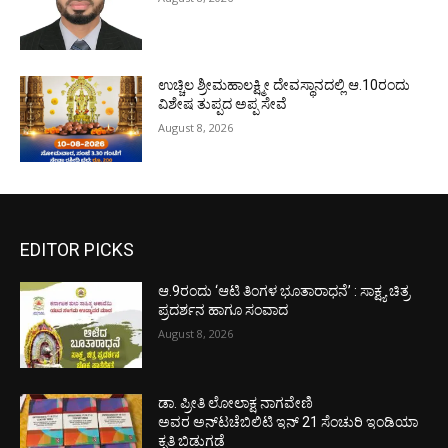
ಉಚ್ಚಿಲ ಶ್ರೀಮಹಾಲಕ್ಷ್ಮೀ ದೇವಸ್ಥಾನದಲ್ಲಿ ಆ.10ರಂದು
ವಿಶೇಷ ತುಪ್ಪದ ಅಪ್ಪ ಸೇವೆ
August 8, 2026
EDITOR PICKS
ಆ.9ರಂದು ‘ಆಟಿ ತಿಂಗಳ ಭೂತಾರಾಧನೆ’ : ಸಾಕ್ಷ್ಯ ಚಿತ್ರ
ಪ್ರದರ್ಶನ ಹಾಗೂ ಸಂವಾದ
August 8, 2026
ಡಾ. ಪ್ರೀತಿ ಲೋಲಾಕ್ಷ ನಾಗವೇಣಿ
ಅವರ ಅನ್‌ಟಚೆಬಿಲಿಟಿ ಇನ್ 21 ಸೆಂಚುರಿ ಇಂಡಿಯಾ
ಕೃತಿ ಬಿಡುಗಡೆ