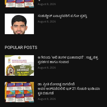
August 8, 2026
ಸಂಶುದ್ಧೀನ್ ಎಣ್ಮೂರವರಿಗೆ ಪ.ಗೋ ಪ್ರಶಸ್ತಿ
August 8, 2026
POPULAR POSTS
ಆ.9ರಂದು ‘ಆಟಿ ತಿಂಗಳ ಭೂತಾರಾಧನೆ’ : ಸಾಕ್ಷ್ಯ ಚಿತ್ರ
ಪ್ರದರ್ಶನ ಹಾಗೂ ಸಂವಾದ
August 8, 2026
ಡಾ. ಪ್ರೀತಿ ಲೋಲಾಕ್ಷ ನಾಗವೇಣಿ
ಅವರ ಅನ್‌ಟಚೆಬಿಲಿಟಿ ಇನ್ 21 ಸೆಂಚುರಿ ಇಂಡಿಯಾ
ಕೃತಿ ಬಿಡುಗಡೆ
August 8, 2026