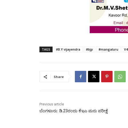
TAGS
#B.Y vijayendra
#bjp
#mangaluru
V
Share
Previous article
ಬೆಂಗಳೂರು: ಡಿ.23ರಂದು ಕೆಇಎ ಮರು ಪರೀಕ್ಷೆ