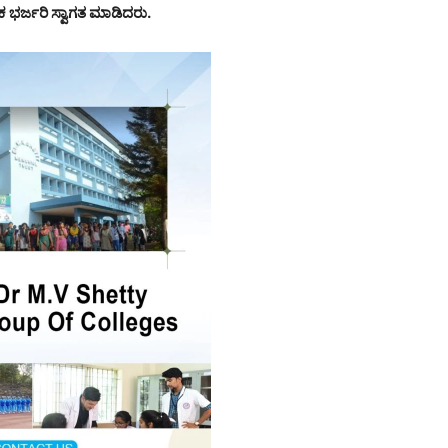
ಭರ್ಜರಿ ಸ್ವಾಗತ ಮಾಡಿದರು.