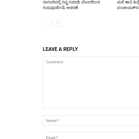
ನಾಗೂರಿನಲ್ಲಿ ಸಿದ್ಧ ಸಮಾಧಿ ಯೋಗದಿಂದ
ಮಳೆ ಹಾನಿ ಹಿನ್
ಗುರುಪೂರ್ಣಿಮೆ ಆಚರಣೆ
ಪಂಚಾಯತ್‌ನಲ್ಲ
LEAVE A REPLY
Comment: