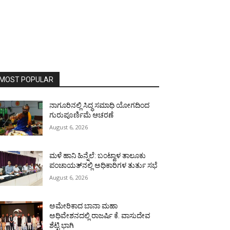
MOST POPULAR
ನಾಗೂರಿನಲ್ಲಿ ಸಿದ್ಧ ಸಮಾಧಿ ಯೋಗದಿಂದ
ಗುರುಪೂರ್ಣಿಮೆ ಆಚರಣೆ
August 6, 2026
ಮಳೆ ಹಾನಿ ಹಿನ್ನೆಲೆ: ಬಂಟ್ವಾಳ ತಾಲೂಕು
ಪಂಚಾಯತ್‌ನಲ್ಲಿ ಅಧಿಕಾರಿಗಳ ತುರ್ತು ಸಭೆ
August 6, 2026
ಅಮೇರಿಕಾದ ಬಾನಾ ಮಹಾ
ಅಧಿವೇಶನದಲ್ಲಿ ರಾಜರ್ಷಿ ಕೆ. ವಾಸುದೇವ
ಶೆಟ್ಟಿ ಭಾಗಿ