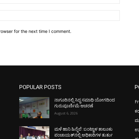
Website:
rowser for the next time I comment.
POPULAR POSTS
P
ನಾಗೂರಿನಲ್ಲಿ ಸಿದ್ಧ ಸಮಾಧಿ ಯೋಗದಿಂದ
F
ಗುರುಪೂರ್ಣಿಮೆ ಆಚರಣೆ
ಕ
August 6, 2026
ಮ
ಉ
ಮಳೆ ಹಾನಿ ಹಿನ್ನೆಲೆ: ಬಂಟ್ವಾಳ ತಾಲೂಕು
ಪಂಚಾಯತ್‌ನಲ್ಲಿ ಅಧಿಕಾರಿಗಳ ತುರ್ತು
ಪು