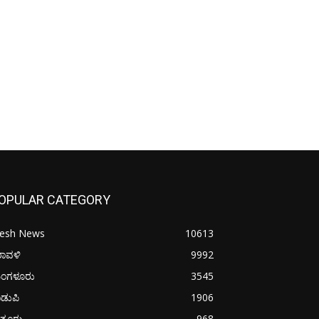
OPULAR CATEGORY
resh News
10613
ರಾವಳಿ
9992
ಂಗಳೂರು
3545
ಡುಪಿ
1906
ತ್ತೂರು
968