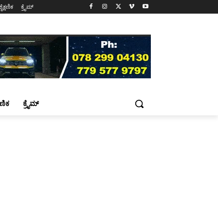
ಶೈಕ್ಷಣಿಕ
ಕ್ರೈಮ್
್ಷಣಿಕ
ಕ್ರೈಮ್