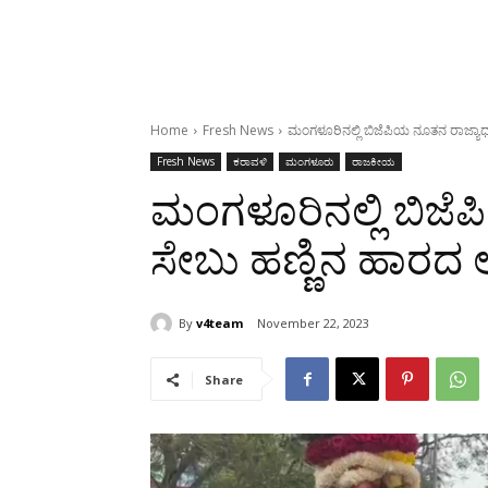
Home
Fresh News
ಮಂಗಳೂರಿನಲ್ಲಿ ಬಿಜೆಪಿಯ ನೂತನ ರಾಜ್ಯಾಧ್ಯಕ
Fresh News
ಕರಾವಳಿ
ಮಂಗಳೂರು
ರಾಜಕೀಯ
ಮಂಗಳೂರಿನಲ್ಲಿ ಬಿಜೆಪಿ
ಸೇಬು ಹಣ್ಣಿನ ಹಾರದ ಅದ
By
v4team
November 22, 2023
Share