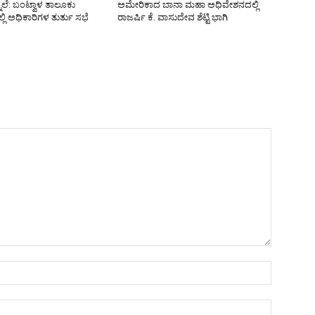
ನೆಲೆ: ಬಂಟ್ವಾಳ ತಾಲೂಕು
ಅಮೇರಿಕಾದ ಬಾನಾ ಮಹಾ ಅಧಿವೇಶನದಲ್ಲಿ
ಿ ಅಧಿಕಾರಿಗಳ ತುರ್ತು ಸಭೆ
ರಾಜರ್ಷಿ ಕೆ. ವಾಸುದೇವ ಶೆಟ್ಟಿ ಭಾಗಿ
Name:*
Email:*