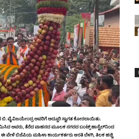
 ಬಿ. ವೈ ವಿಜಯೇಂದ್ರ ಅವರಿಗೆ ಅದ್ದೂರಿ ಸ್ವಾಗತ ಕೋರಲಾಯಿತು.
ಮಿಸಿದ ಅವರು, ತೆರೆದ ವಾಹನದ ಮೂಲಕ ನಗರದ ಬಂಟ್ಸ್ ಹಾಸ್ಟೆಲ್‍ನಿಂದ
 ಈ ವೇಳೆ ಬಿಜೆಪಿಯ ಮಹಿಳಾ ಕಾರ್ಯಕರ್ತರು ಆರತಿ ಬೆಳಗಿ, ತಿಲಕ ಹಚ್ಚಿ