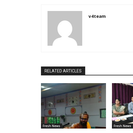
v4team
RELATED ARTICLES
Fresh News
Fresh News