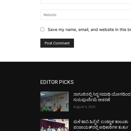
Save my name, email, and website in this b
EDITOR PICKS
ನಾಗೂರಿನಲ್ಲಿ ಸಿದ್ಧ ಸಮಾಧಿ ಯೋಗದಿಂದ
ಗುರುಪೂರ್ಣಿಮೆ ಆಚರಣೆ
August 6, 2026
ಮಳೆ ಹಾನಿ ಹಿನ್ನೆಲೆ: ಬಂಟ್ವಾಳ ತಾಲೂಕು
ಪಂಚಾಯತ್‌ನಲ್ಲಿ ಅಧಿಕಾರಿಗಳ ತುರ್ತು