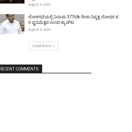
August 6, 2026
ಲೋಕಸಭೆಯಲ್ಲಿ ನಿಯಮ 377ರಡಿ ಸೇವಾ ನಿವೃತ್ತ ಯೋಧರ ಪ
ರ ಧ್ವನಿಯೆತ್ತಿದ ಸಂಸದ ಕ್ಯಾ.ಚೌಟ
August 6, 2026
Load more
RECENT COMMENTS