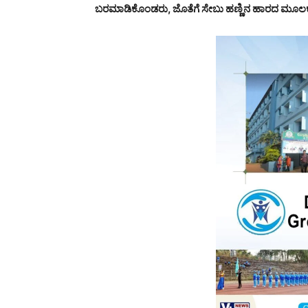
ಬರಮಾಡಿಕೊಂಡರು, ಜೊತೆಗೆ ಸೇಬು ಹಣ್ಣಿನ ಹಾರದ ಮೂಲಕ 