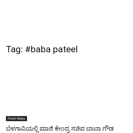
Tag:
#baba pateel
Fresh News
ಬೆಳಗಾವಿಯಲ್ಲಿ ಮಾಜಿ ಕೇಂದ್ರ ಸಚಿವ ಬಾಬಾ ಗೌಡ