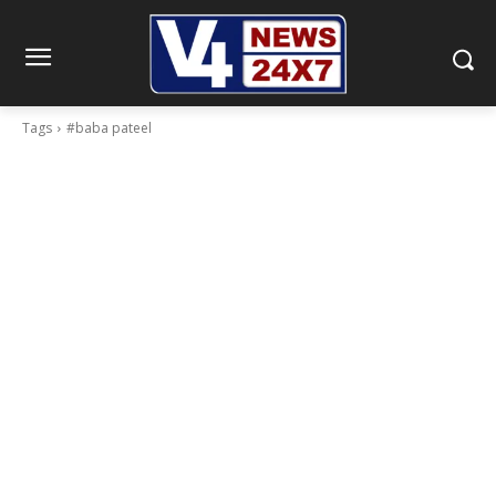
Tags
#baba pateel