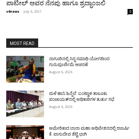
ಪಾಟೀಲ್ ಅವರ ನೆನಪು ಹಾಗೂ ಶ್ರದ್ಧಾಂಜಲಿ
v4news
-
July 6, 2021
0
MOST READ
ನಾಗೂರಿನಲ್ಲಿ ಸಿದ್ಧ ಸಮಾಧಿ ಯೋಗದಿಂದ
ಗುರುಪೂರ್ಣಿಮೆ ಆಚರಣೆ
August 6, 2026
ಮಳೆ ಹಾನಿ ಹಿನ್ನೆಲೆ: ಬಂಟ್ವಾಳ ತಾಲೂಕು
ಪಂಚಾಯತ್‌ನಲ್ಲಿ ಅಧಿಕಾರಿಗಳ ತುರ್ತು ಸಭೆ
August 6, 2026
ಅಮೇರಿಕಾದ ಬಾನಾ ಮಹಾ ಅಧಿವೇಶನದಲ್ಲಿ ರಾಜರ್ಷಿ
ಕೆ. ವಾಸುದೇವ ಶೆಟ್ಟಿ ಭಾಗಿ