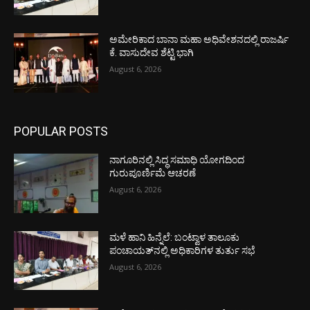
ಅಮೇರಿಕಾದ ಬಾನಾ ಮಹಾ ಅಧಿವೇಶನದಲ್ಲಿ ರಾಜರ್ಷಿ
ಕೆ. ವಾಸುದೇವ ಶೆಟ್ಟಿ ಭಾಗಿ
August 6, 2026
POPULAR POSTS
ನಾಗೂರಿನಲ್ಲಿ ಸಿದ್ಧ ಸಮಾಧಿ ಯೋಗದಿಂದ
ಗುರುಪೂರ್ಣಿಮೆ ಆಚರಣೆ
August 6, 2026
ಮಳೆ ಹಾನಿ ಹಿನ್ನೆಲೆ: ಬಂಟ್ವಾಳ ತಾಲೂಕು
ಪಂಚಾಯತ್‌ನಲ್ಲಿ ಅಧಿಕಾರಿಗಳ ತುರ್ತು ಸಭೆ
August 6, 2026