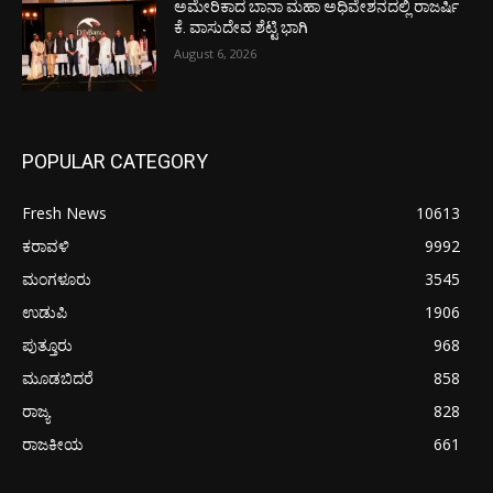
ಅಮೇರಿಕಾದ ಬಾನಾ ಮಹಾ ಅಧಿವೇಶನದಲ್ಲಿ ರಾಜರ್ಷಿ
ಕೆ. ವಾಸುದೇವ ಶೆಟ್ಟಿ ಭಾಗಿ
August 6, 2026
POPULAR CATEGORY
Fresh News
10613
ಕರಾವಳಿ
9992
ಮಂಗಳೂರು
3545
ಉಡುಪಿ
1906
ಪುತ್ತೂರು
968
ಮೂಡಬಿದರೆ
858
ರಾಜ್ಯ
828
ರಾಜಕೀಯ
661