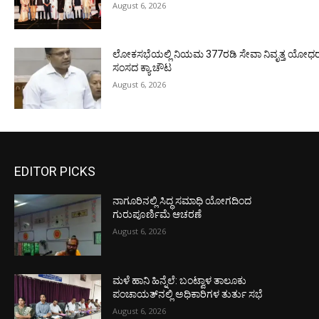
August 6, 2026
ಲೋಕಸಭೆಯಲ್ಲಿ ನಿಯಮ 377ರಡಿ ಸೇವಾ ನಿವೃತ್ತ ಯೋಧರ ಪ
ಸಂಸದ ಕ್ಯಾ.ಚೌಟ
August 6, 2026
EDITOR PICKS
ನಾಗೂರಿನಲ್ಲಿ ಸಿದ್ಧ ಸಮಾಧಿ ಯೋಗದಿಂದ
ಗುರುಪೂರ್ಣಿಮೆ ಆಚರಣೆ
August 6, 2026
ಮಳೆ ಹಾನಿ ಹಿನ್ನೆಲೆ: ಬಂಟ್ವಾಳ ತಾಲೂಕು
ಪಂಚಾಯತ್‌ನಲ್ಲಿ ಅಧಿಕಾರಿಗಳ ತುರ್ತು ಸಭೆ
August 6, 2026