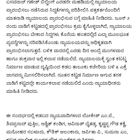
ಬಸವರಾಜ್ ಗಣೇಶ್ ಬಿಲ್ಡಿಂಗ್ ಎರಡನೇ ಮಹಡಿಯಲ್ಲಿ ನ್ಯಾಯಾಲಯ
ಪ್ರಾರಂಭಿಸಲು ನಡೆಸಿರುವ ಸಿದ್ದತೆಗಳನ್ನು ಪರಿಶೀಲಿಸಿ ಪತ್ರಕರ್ತರೊಂದಿಗೆ
ಮಾತನಾಡಿ ನ್ಯಾಯಾಲಯ ಪ್ರಾರಂಭಿಸುವ ಬಗ್ಗೆ ಮಾಹಿತಿ ನೀಡಿದರು. ಜೂನ್ ೨
ರಂದು ಬಾಡಿಗೆ ಕಟ್ಟಡದಲ್ಲಿ ಪ್ರಾರಂಭಿಸಲು ಕ್ರಮ ಕೈಗೊಳ್ಳಲಾಗಿದೆ, ನ್ಯಾಯಾಲಯ
ಪ್ರಾರಂಭಿಸಲು ಬೇಕಾದ ಸಿದ್ದಗಳು ಕೊನೆಯ ಹಂತದಲ್ಲಿದೆ ಎಲ್ಲಾ ಮೂಲಭೂತ
ವ್ಯವಸ್ಥೆಗಳನ್ನು ಸರಿಪಡಿಸಿಕೊಂಡು ನ್ಯಾಯಲಯವನ್ನು ಅಧಿಕೃತವಾಗಿ
ಪ್ರಾರಂಭಿಸಲಾಗುತ್ತದೆ. ಬಳಿಕ ವಾರದಲ್ಲಿ ಎರಡು ದಿನ ಅಂದ್ರೆ ಮಂಗಳವಾರ
ಹಾಗೂ ಶುಕ್ರವಾರ ಇಲ್ಲಿ ಕಲಾಪ ನಡೆಯಲಿದೆ. ನ್ಯಾಯಾಲಯಕ್ಕೆ ಸ್ವಂತ ಕಟಟ್ಡ
ನಿರ್ಮಾಣ ಮಾಡುವ ದೃಷ್ಠಿಯಿಂದ ಕಡಬ ತಾಲೂಕು ಕಚೇರಿಯ ಬಳಿ ೩ ಎಕ್ರೆ
ಜಾಗವನ್ನು ಮೀಸಲಿರಿಸಲಾಗಿದೆ. ನೂತನ ಕಟ್ಟಡ ನಿರ್ಮಾಣ ಆಗುವ ತನಕ
ಬಾಡಿಗೆ ಕಟ್ಟದಲ್ಲೇ ಕಾರ್ಯಕಲಾಪ ನಡೆಯಲಿದೆ ಎಂದು ನ್ಯಾಯಾಧೀಶರು
ಮಾಹಿತಿ ನೀಡಿದರು.
ಈ ಸಂದರ್ಭದಲ್ಲಿ ಕಡಬದ ನ್ಯಾಯವಾದಿಗಳಾದ ಲೋಕೇಶ್ ಎಂ.ಜೆ.,
ಶಿವಪ್ರಸಾದ್ ಪುತ್ತಿಲ, ಅಶ್ವಿತ್ ಕಂಡಿಗ, ಅವಿನಾಶ್ ಬೈತಡ್ಕ, ಕೃಷ್ಣಪ್ಪ ಗೌಡ ಕಕ್ವೆ,
ಮನೋಹರ ಸಬಳೂರು, ಕೌಶಿಕ್ ಆಲಂಕಾರು, ಅರ್ಪಿತಾ ಪಿ., ಸುಮನಾ ಎಂ,
ಕಟ್ಟಡ ಮಾಲೀಕ ಸುಂದರ ಗೌಡ ಮಂಡೆಕರ ಮತ್ತಿತರರು.