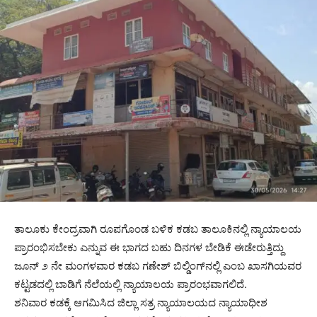
ತಾಲೂಕು ಕೇಂದ್ರವಾಗಿ ರೂಪಗೊಂಡ ಬಳಿಕ ಕಡಬ ತಾಲೂಕಿನಲ್ಲಿ ನ್ಯಾಯಾಲಯ
ಪ್ರಾರಂಭಿಸಬೇಕು ಎನ್ನುವ ಈ ಭಾಗದ ಬಹು ದಿನಗಳ ಬೇಡಿಕೆ ಈಡೇರುತ್ತಿದ್ದು
ಜೂನ್ ೨ ನೇ ಮಂಗಳವಾರ ಕಡಬ ಗಣೇಶ್ ಬಿಲ್ಡಿಂಗ್‌ನಲ್ಲಿ ಎಂಬ ಖಾಸಗಿಯವರ
ಕಟ್ಟಡದಲ್ಲಿ ಬಾಡಿಗೆ ನೆಲೆಯಲ್ಲಿ ನ್ಯಾಯಾಲಯ ಪ್ರಾರಂಭವಾಗಲಿದೆ.
ಶನಿವಾರ ಕಡಕ್ಕೆ ಆಗಮಿಸಿದ ಜಿಲ್ಲಾ ಸತ್ರ ನ್ಯಾಯಾಲಯದ ನ್ಯಾಯಾಧೀಶ