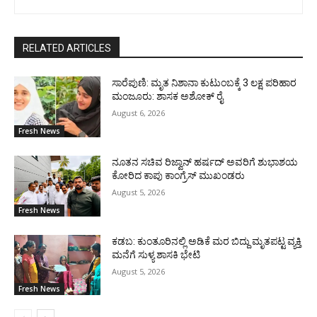
RELATED ARTICLES
ಸಾರೆಪುಣಿ: ಮೃತ ನಿಶಾನಾ ಕುಟುಂಬಕ್ಕೆ 3 ಲಕ್ಷ ಪರಿಹಾರ
ಮಂಜೂರು: ಶಾಸಕ ಅಶೋಕ್ ರೈ
August 6, 2026
Fresh News
ನೂತನ ಸಚಿವ ರಿಜ್ವಾನ್ ಹರ್ಷದ್ ಅವರಿಗೆ ಶುಭಾಶಯ
ಕೋರಿದ ಕಾಪು ಕಾಂಗ್ರೆಸ್ ಮುಖಂಡರು
August 5, 2026
Fresh News
ಕಡಬ: ಕುಂತೂರಿನಲ್ಲಿ ಅಡಿಕೆ ಮರ ಬಿದ್ದು ಮೃತಪಟ್ಟ ವ್ಯಕ್ತಿ
ಮನೆಗೆ ಸುಳ್ಯ ಶಾಸಕಿ ಭೇಟಿ
August 5, 2026
Fresh News