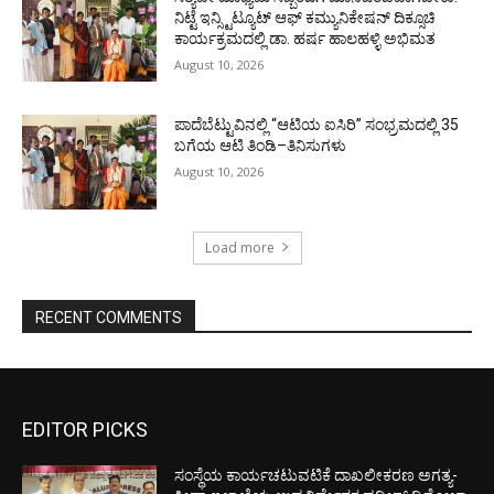
ನಿಟ್ಟೆ ಇನ್ಸ್ಟಿಟ್ಯೂಟ್ ಆಫ್ ಕಮ್ಯುನಿಕೇಷನ್ ದಿಕ್ಸೂಚಿ
ಕಾರ್ಯಕ್ರಮದಲ್ಲಿ ಡಾ. ಹರ್ಷ ಹಾಲಹಳ್ಳಿ ಅಭಿಮತ
August 10, 2026
ಪಾದೆಬೆಟ್ಟುವಿನಲ್ಲಿ “ಆಟಿಯ ಐಸಿರಿ’’ ಸಂಭ್ರಮದಲ್ಲಿ 35
ಬಗೆಯ ಆಟಿ ತಿಂಡಿ–ತಿನಿಸುಗಳು
August 10, 2026
Load more
RECENT COMMENTS
EDITOR PICKS
ಸಂಸ್ಥೆಯ ಕಾರ್ಯಚಟುವಟಿಕೆ ದಾಖಲೀಕರಣ ಅಗತ್ಯ-