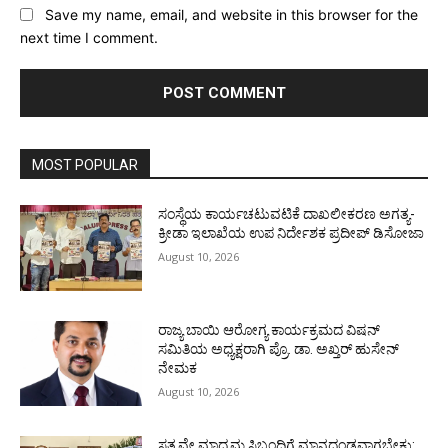
Save my name, email, and website in this browser for the
next time I comment.
MOST POPULAR
ಸಂಸ್ಥೆಯ ಕಾರ್ಯಚಟುವಟಿಕೆ ದಾಖಲೀಕರಣ ಅಗತ್ಯ-
ಕ್ರೀಡಾ ಇಲಾಖೆಯ ಉಪ ನಿರ್ದೇಶಕ ಪ್ರದೀಪ್ ಡಿಸೋಜಾ
August 10, 2026
ರಾಜ್ಯ ಬಾಯಿ ಆರೋಗ್ಯ ಕಾರ್ಯಕ್ರಮದ ವಿಷನ್
ಸಮಿತಿಯ ಅಧ್ಯಕ್ಷರಾಗಿ ಪ್ರೊ. ಡಾ. ಅಖ್ತರ್ ಹುಸೇನ್
ನೇಮಕ
August 10, 2026
ಸತ್ಯವೇ ಮಾಧ್ಯಮ ಸಿಬ್ಬಂದಿಗೆ ಮಾನದಂಡವಾಗಬೇಕು: