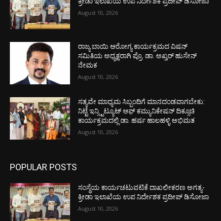
ಕ್ರೀಡಾ ಇಲಾಖೆಯ ಉಪ ನಿರ್ದೇಶಕ ಪ್ರದೀಪ್ ಡಿಸೋಜಾ
August 10, 2026
ರಾಜ್ಯ ಬಾಯಿ ಆರೋಗ್ಯ ಕಾರ್ಯಕ್ರಮದ ವಿಷನ್
ಸಮಿತಿಯ ಅಧ್ಯಕ್ಷರಾಗಿ ಪ್ರೊ. ಡಾ. ಅಖ್ತರ್ ಹುಸೇನ್
ನೇಮಕ
August 10, 2026
ಸತ್ಯವೇ ಮಾಧ್ಯಮ ಸಿಬ್ಬಂದಿಗೆ ಮಾನದಂಡವಾಗಬೇಕು:
ನಿಟ್ಟೆ ಇನ್ಸ್ಟಿಟ್ಯೂಟ್ ಆಫ್ ಕಮ್ಯುನಿಕೇಷನ್ ದಿಕ್ಸೂಚಿ
ಕಾರ್ಯಕ್ರಮದಲ್ಲಿ ಡಾ. ಹರ್ಷ ಹಾಲಹಳ್ಳಿ ಅಭಿಮತ
August 10, 2026
POPULAR POSTS
ಸಂಸ್ಥೆಯ ಕಾರ್ಯಚಟುವಟಿಕೆ ದಾಖಲೀಕರಣ ಅಗತ್ಯ-
ಕ್ರೀಡಾ ಇಲಾಖೆಯ ಉಪ ನಿರ್ದೇಶಕ ಪ್ರದೀಪ್ ಡಿಸೋಜಾ
August 10, 2026