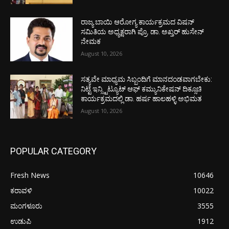
ರಾಜ್ಯ ಬಾಯಿ ಆರೋಗ್ಯ ಕಾರ್ಯಕ್ರಮದ ವಿಷನ್
ಸಮಿತಿಯ ಅಧ್ಯಕ್ಷರಾಗಿ ಪ್ರೊ. ಡಾ. ಅಖ್ತರ್ ಹುಸೇನ್
ನೇಮಕ
August 10, 2026
ಸತ್ಯವೇ ಮಾಧ್ಯಮ ಸಿಬ್ಬಂದಿಗೆ ಮಾನದಂಡವಾಗಬೇಕು:
ನಿಟ್ಟೆ ಇನ್ಸ್ಟಿಟ್ಯೂಟ್ ಆಫ್ ಕಮ್ಯುನಿಕೇಷನ್ ದಿಕ್ಸೂಚಿ
ಕಾರ್ಯಕ್ರಮದಲ್ಲಿ ಡಾ. ಹರ್ಷ ಹಾಲಹಳ್ಳಿ ಅಭಿಮತ
August 10, 2026
POPULAR CATEGORY
Fresh News
10646
ಕರಾವಳಿ
10022
ಮಂಗಳೂರು
3555
ಉಡುಪಿ
1912