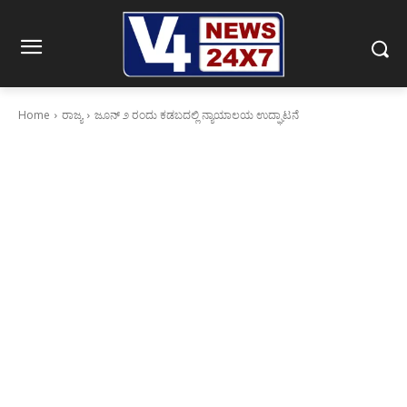
Home
ರಾಜ್ಯ
ಜೂನ್ ೨ ರಂದು ಕಡಬದಲ್ಲಿ ನ್ಯಾಯಾಲಯ ಉದ್ಘಾಟನೆ