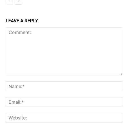
LEAVE A REPLY
Comment:
Na
Ema
Web