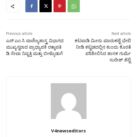
Previous article
Next article
ಎನ್.ಎಂ.ಸಿ ವಾಣಿಜ್ಯಶಾಸ್ತ್ರ ವಿಭಾಗದ
ಕಟಪಾಡಿ ಮೀನು ಮಾರುಕಟ್ಟೆ ಭೇಟಿ
ಮುಖ್ಯಸ್ಥರಾದ ಪ್ರಾಧ್ಯಾಪಕಿ ರತ್ನಾವತಿ
ನೀಡಿ ಕಟ್ಟಡದಲ್ಲಿನ ಕುಂದು ಕೊರತೆ
ಡಿ ಸೇವಾ ನಿವೃತ್ತಿ ಮತ್ತು ಬೀಳ್ಕೊಡುಗೆ
ಪರಿಶೀಲಿಸಿದ ಶಾಸಕ ಗುರ್ಮೆ
ಸುರೇಶ್ ಶೆಟ್ಟಿ
V4newseditors