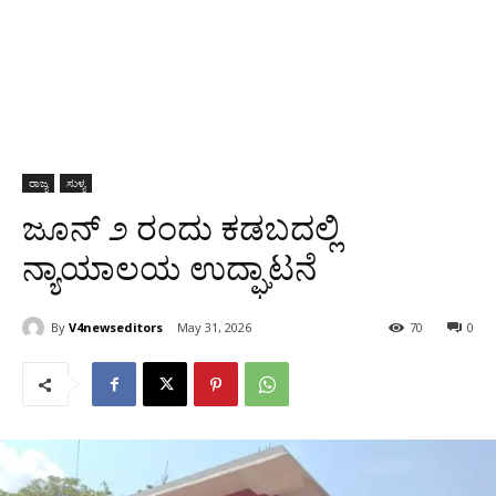
ರಾಜ್ಯ
ಸುಳ್ಯ
ಜೂನ್ ೨ ರಂದು ಕಡಬದಲ್ಲಿ
ನ್ಯಾಯಾಲಯ ಉದ್ಘಾಟನೆ
By
V4newseditors
May 31, 2026
70
0