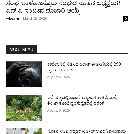
ಸಂಘ ಬಾಳೆಹೊನ್ನೂರು ಸಂಘದ ನೂತನ ಅಧ್ಯಕ್ಷರಾಗಿ
ಎನ್.ಎ ಸಂಜೀವ ಪೂಜಾರಿ ಆಯ್ಕೆ
v4team
-
March 26, 2025
0
MOST READ
ಕಾಲೇಜಿನಲ್ಲಿ ನಡೆಸಿದ ಹಠಾತ್ ತಪಾಸಣೆಯಲ್ಲಿ 290
ಗ್ರಾಂ ಗಾಂಜಾ ವಶ
August 5, 2026
ದರ್ಬೆತಡ್ಕದಲ್ಲಿ ಕಾಡಾನೆ ಅಟ್ಟಹಾಸ: ಅಡಿಕೆ, ಬಾಳೆ,
ತೆಂಗಿನ ತೋಟ ಧ್ವಂಸ; ರೈತರಲ್ಲಿ ಆತಂಕ
August 5, 2026
ನೂತನ ಸಚಿವ ರಿಜ್ವಾನ್ ಹರ್ಷದ್ ಅವರಿಗೆ ಶುಭಾಶಯ