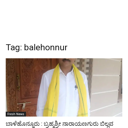
Tag:
balehonnur
Fresh News
ಬಾಳೆಹೊನ್ನೂರು : ಬ್ರಹ್ಮಶ್ರೀ ನಾರಾಯಣಗುರು ಬಿಲ್ಲವ