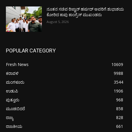
ನೂತನ ಸಚಿವ ರಿಜ್ವಾನ್ ಹರ್ಷದ್ ಅವರಿಗೆ ಶುಭಾಶಯ
ಕೋರಿದ ಕಾಪು ಕಾಂಗ್ರೆಸ್ ಮುಖಂಡರು
August 5, 2026
POPULAR CATEGORY
Fresh News
10609
ಕರಾವಳಿ
9988
ಮಂಗಳೂರು
3544
ಉಡುಪಿ
1906
ಪುತ್ತೂರು
968
ಮೂಡಬಿದರೆ
858
ರಾಜ್ಯ
828
ರಾಜಕೀಯ
661