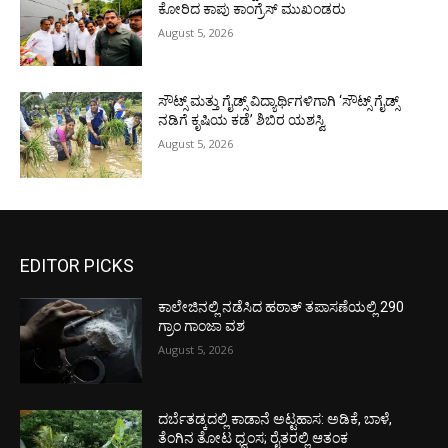
ಕೋರಿದ ಕಾಪು ಕಾಂಗ್ರೆಸ್ ಮುಖಂಡರು
August 5, 2026
ಸೌಟ್ಸ್ ಮತ್ತು ಗೈಡ್ಸ್ ವಿದ್ಯಾರ್ಥಿಗಳಿಗಾಗಿ ‘ಸೌಟ್ಸ್ ಗೈಡ್ಸ್
ನಡಿಗೆ ಕೃಷಿಯ ಕಡೆ’ ಶಿಬಿರ ಯಶಸ್ವಿ
August 5, 2026
EDITOR PICKS
ಕಾಲೇಜಿನಲ್ಲಿ ನಡೆಸಿದ ಹಠಾತ್ ತಪಾಸಣೆಯಲ್ಲಿ 290
ಗ್ರಾಂ ಗಾಂಜಾ ವಶ
August 5, 2026
ದರ್ಬೆತಡ್ಕದಲ್ಲಿ ಕಾಡಾನೆ ಅಟ್ಟಹಾಸ: ಅಡಿಕೆ, ಬಾಳೆ,
ತೆಂಗಿನ ತೋಟ ಧ್ವಂಸ; ರೈತರಲ್ಲಿ ಆತಂಕ