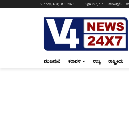
Sunday, August 9, 2026
Sign in / Join
ಮುಖಪುಟ
ಕ
ಮುಖಪುಟ
ಕರಾವಳಿ
ರಾಜ್ಯ
ರಾಷ್ಟ್ರೀಯ