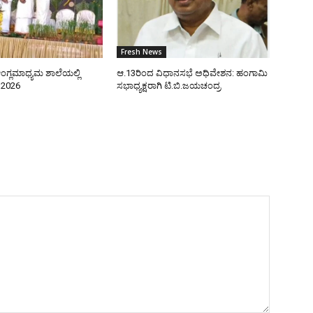
Fresh News
ಂಗ್ಲಮಾಧ್ಯಮ ಶಾಲೆಯಲ್ಲಿ
ಆ.13ರಿಂದ ವಿಧಾನಸಭೆ ಅಧಿವೇಶನ: ಹಂಗಾಮಿ
–2026
ಸಭಾಧ್ಯಕ್ಷರಾಗಿ ಟಿ.ಬಿ.ಜಯಚಂದ್ರ