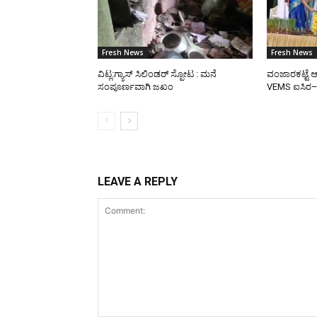
Fresh News
Fresh News
ವಿಟ್ಲ:ಗ್ಯಾಸ್ ಸಿಲಿಂಡರ್ ಸ್ಪೋಟ : ಮನೆ
ವಂಜಾರಕಟ್ಟೆ ಆ
ಸಂಪೂರ್ಣವಾಗಿ ಜಖಂ
VEMS ಐಸಿರ
LEAVE A REPLY