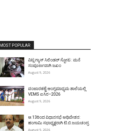
MOST POPULAR
ವಿಟ್ಲ:ಗ್ಯಾಸ್ ಸಿಲಿಂಡರ್ ಸ್ಪೋಟ : ಮನೆ
ಸಂಪೂರ್ಣವಾಗಿ ಜಖಂ
August 9, 2026
ವಂಜಾರಕಟ್ಟೆ ಆಂಗ್ಲಮಾಧ್ಯಮ ಶಾಲೆಯಲ್ಲಿ
VEMS ಐಸಿರ–2026
August 9, 2026
ಆ.13ರಿಂದ ವಿಧಾನಸಭೆ ಅಧಿವೇಶನ:
ಹಂಗಾಮಿ ಸಭಾಧ್ಯಕ್ಷರಾಗಿ ಟಿ.ಬಿ.ಜಯಚಂದ್ರ
August 9, 2026