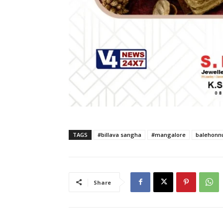
TAGS
#billava sangha
#mangalore
balehonn
Share