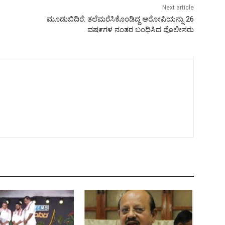
Next article
ಮೂಡುಬಿದಿರೆ: ತಲೆಮರೆಸಿಕೊಂಡಿದ್ದ ಆರೋಪಿಯನ್ನು 26
ವಷ೯ಗಳ ನಂತರ ಬಂಧಿಸಿದ ಪೊಲೀಸರು