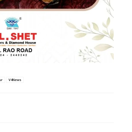
ur
V4News