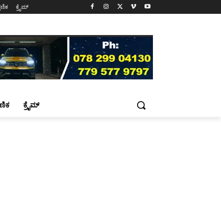
್ಷಣಿಕ
ಕ್ರೈಮ್
್ಷಣಿಕ
ಕ್ರೈಮ್