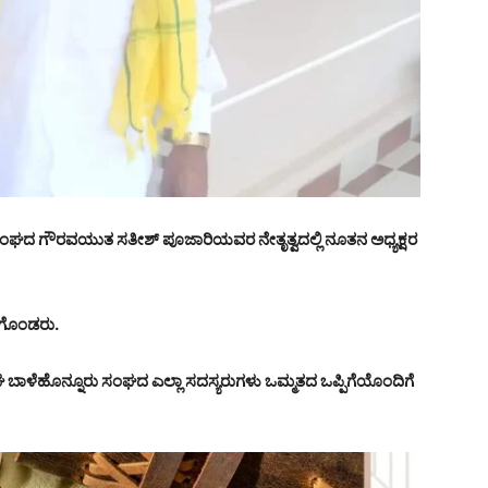
 ಸಂಘದ ಗೌರವಯುತ ಸತೀಶ್ ಪೂಜಾರಿಯವರ ನೇತೃತ್ವದಲ್ಲಿ ನೂತನ ಅಧ್ಯಕ್ಷರ
ೆಗೊಂಡರು.
ಂಘ ಬಾಳೆಹೊನ್ನೂರು ಸಂಘದ ಎಲ್ಲಾ ಸದಸ್ಯರುಗಳು ಒಮ್ಮತದ ಒಪ್ಪಿಗೆಯೊಂದಿಗೆ