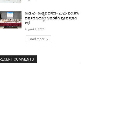
ಉಡುಪಿ–ಉಚ್ಚಿಲ ದಸರಾ -2026 ಪಂಚಮ
ವರ್ಷದ ಅದ್ಧೂರಿ ಆಚರಣೆಗೆ ಪೂರ್ವಭಾವಿ
ಸಭೆ
August 9, 2026
Load more
RECENT COMMENTS