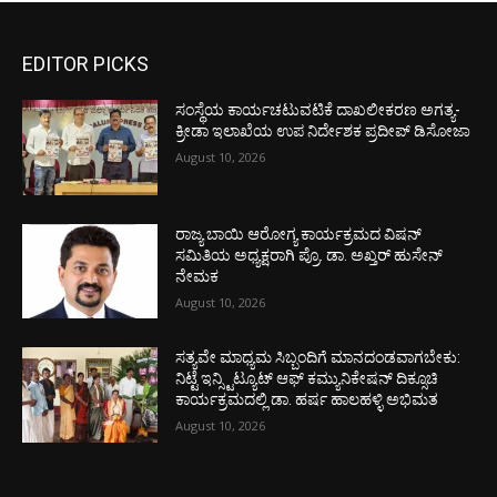
EDITOR PICKS
ಸಂಸ್ಥೆಯ ಕಾರ್ಯಚಟುವಟಿಕೆ ದಾಖಲೀಕರಣ ಅಗತ್ಯ-
ಕ್ರೀಡಾ ಇಲಾಖೆಯ ಉಪ ನಿರ್ದೇಶಕ ಪ್ರದೀಪ್ ಡಿಸೋಜಾ
August 10, 2026
ರಾಜ್ಯ ಬಾಯಿ ಆರೋಗ್ಯ ಕಾರ್ಯಕ್ರಮದ ವಿಷನ್
ಸಮಿತಿಯ ಅಧ್ಯಕ್ಷರಾಗಿ ಪ್ರೊ. ಡಾ. ಅಖ್ತರ್ ಹುಸೇನ್
ನೇಮಕ
August 10, 2026
ಸತ್ಯವೇ ಮಾಧ್ಯಮ ಸಿಬ್ಬಂದಿಗೆ ಮಾನದಂಡವಾಗಬೇಕು:
ನಿಟ್ಟೆ ಇನ್ಸ್ಟಿಟ್ಯೂಟ್ ಆಫ್ ಕಮ್ಯುನಿಕೇಷನ್ ದಿಕ್ಸೂಚಿ
ಕಾರ್ಯಕ್ರಮದಲ್ಲಿ ಡಾ. ಹರ್ಷ ಹಾಲಹಳ್ಳಿ ಅಭಿಮತ
August 10, 2026