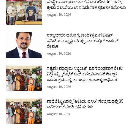
ಸಂಸ್ಥೆಯ ಕಾರ್ಯಚಟುವಟಿಕೆ ದಾಖಲೀಕರಣ ಅಗತ್ಯ-
ಕ್ರೀಡಾ ಇಲಾಖೆಯ ಉಪ ನಿರ್ದೇಶಕ ಪ್ರದೀಪ್ ಡಿಸೋಜಾ
August 10, 2026
ರಾಜ್ಯ ಬಾಯಿ ಆರೋಗ್ಯ ಕಾರ್ಯಕ್ರಮದ ವಿಷನ್
ಸಮಿತಿಯ ಅಧ್ಯಕ್ಷರಾಗಿ ಪ್ರೊ. ಡಾ. ಅಖ್ತರ್ ಹುಸೇನ್
ನೇಮಕ
August 10, 2026
ಸತ್ಯವೇ ಮಾಧ್ಯಮ ಸಿಬ್ಬಂದಿಗೆ ಮಾನದಂಡವಾಗಬೇಕು:
ನಿಟ್ಟೆ ಇನ್ಸ್ಟಿಟ್ಯೂಟ್ ಆಫ್ ಕಮ್ಯುನಿಕೇಷನ್ ದಿಕ್ಸೂಚಿ
ಕಾರ್ಯಕ್ರಮದಲ್ಲಿ ಡಾ. ಹರ್ಷ ಹಾಲಹಳ್ಳಿ ಅಭಿಮತ
August 10, 2026
ಪಾದೆಬೆಟ್ಟುವಿನಲ್ಲಿ “ಆಟಿಯ ಐಸಿರಿ’’ ಸಂಭ್ರಮದಲ್ಲಿ 35
ಬಗೆಯ ಆಟಿ ತಿಂಡಿ–ತಿನಿಸುಗಳು
August 10, 2026