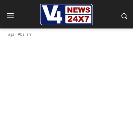
Tags
#ballari