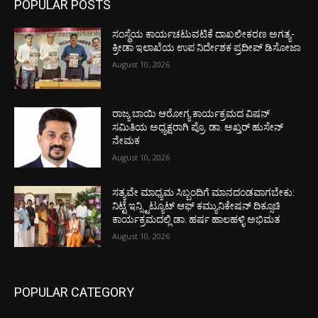
POPULAR POSTS
ಸಂಸ್ಥೆಯ ಕಾರ್ಯಚಟುವಟಿಕೆ ದಾಖಲೀಕರಣ ಅಗತ್ಯ-
ಕ್ರೀಡಾ ಇಲಾಖೆಯ ಉಪ ನಿರ್ದೇಶಕ ಪ್ರದೀಪ್ ಡಿಸೋಜಾ
August 10, 2026
ರಾಜ್ಯ ಬಾಯಿ ಆರೋಗ್ಯ ಕಾರ್ಯಕ್ರಮದ ವಿಷನ್
ಸಮಿತಿಯ ಅಧ್ಯಕ್ಷರಾಗಿ ಪ್ರೊ. ಡಾ. ಅಖ್ತರ್ ಹುಸೇನ್
ನೇಮಕ
August 10, 2026
ಸತ್ಯವೇ ಮಾಧ್ಯಮ ಸಿಬ್ಬಂದಿಗೆ ಮಾನದಂಡವಾಗಬೇಕು:
ನಿಟ್ಟೆ ಇನ್ಸ್ಟಿಟ್ಯೂಟ್ ಆಫ್ ಕಮ್ಯುನಿಕೇಷನ್ ದಿಕ್ಸೂಚಿ
ಕಾರ್ಯಕ್ರಮದಲ್ಲಿ ಡಾ. ಹರ್ಷ ಹಾಲಹಳ್ಳಿ ಅಭಿಮತ
August 10, 2026
POPULAR CATEGORY