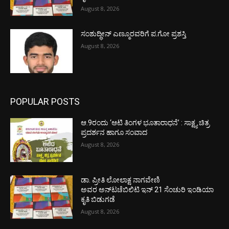
August 8, 2026
ಸಂಶುದ್ಧೀನ್ ಎಣ್ಮೂರವರಿಗೆ ಪ.ಗೋ ಪ್ರಶಸ್ತಿ
August 8, 2026
POPULAR POSTS
ಆ.9ರಂದು ‘ಆಟಿ ತಿಂಗಳ ಭೂತಾರಾಧನೆ’ : ಸಾಕ್ಷ್ಯ ಚಿತ್ರ
ಪ್ರದರ್ಶನ ಹಾಗೂ ಸಂವಾದ
August 8, 2026
ಡಾ. ಪ್ರೀತಿ ಲೋಲಾಕ್ಷ ನಾಗವೇಣಿ
ಅವರ ಅನ್‌ಟಚೆಬಿಲಿಟಿ ಇನ್ 21 ಸೆಂಚುರಿ ಇಂಡಿಯಾ
ಕೃತಿ ಬಿಡುಗಡೆ
August 8, 2026