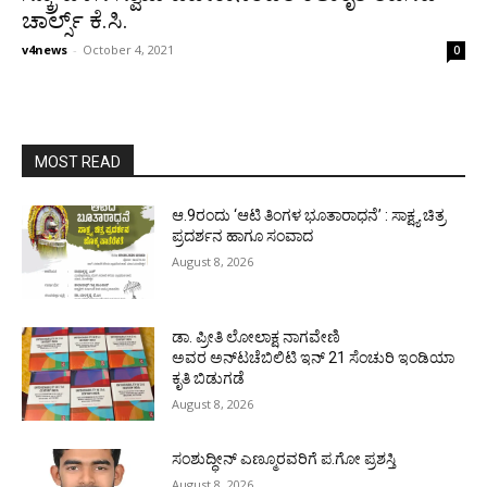
ಚಾರ್ಲ್ಸ್ ಕೆ.ಸಿ.
v4news
-
October 4, 2021
0
MOST READ
ಆ.9ರಂದು ‘ಆಟಿ ತಿಂಗಳ ಭೂತಾರಾಧನೆ’ : ಸಾಕ್ಷ್ಯ ಚಿತ್ರ
ಪ್ರದರ್ಶನ ಹಾಗೂ ಸಂವಾದ
August 8, 2026
ಡಾ. ಪ್ರೀತಿ ಲೋಲಾಕ್ಷ ನಾಗವೇಣಿ
ಅವರ ಅನ್‌ಟಚೆಬಿಲಿಟಿ ಇನ್ 21 ಸೆಂಚುರಿ ಇಂಡಿಯಾ
ಕೃತಿ ಬಿಡುಗಡೆ
August 8, 2026
ಸಂಶುದ್ಧೀನ್ ಎಣ್ಮೂರವರಿಗೆ ಪ.ಗೋ ಪ್ರಶಸ್ತಿ
August 8, 2026