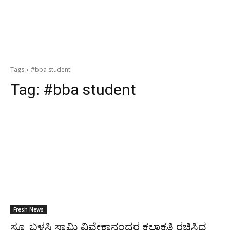
Tags
#bba student
Tag:
#bba student
Fresh News
ಸ್ಕ್ರೂ ಬಳಸಿ ಸ್ವಾಮಿ ವಿವೇಕಾನಂದರ ಕಲಾಕೃತಿ ರಚಿಸಿದ