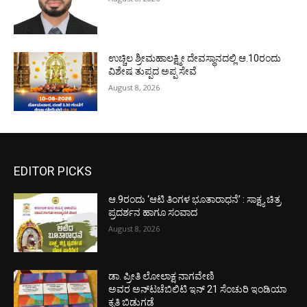
ಉಚ್ಚಿಲ ಶ್ರೀಮಹಾಲಕ್ಷ್ಮೀ ದೇವಸ್ಥಾನದಲ್ಲಿ ಆ.10ರಂದು
ವಿಶೇಷ ತುಪ್ಪದ ಅಪ್ಪ ಸೇವೆ
August 8, 2026
EDITOR PICKS
ಆ.9ರಂದು ‘ಆಟಿ ತಿಂಗಳ ಭೂತಾರಾಧನೆ’ : ಸಾಕ್ಷ್ಯ ಚಿತ್ರ
ಪ್ರದರ್ಶನ ಹಾಗೂ ಸಂವಾದ
August 8, 2026
ಡಾ. ಪ್ರೀತಿ ಲೋಲಾಕ್ಷ ನಾಗವೇಣಿ
ಅವರ ಅನ್‌ಟಚೆಬಿಲಿಟಿ ಇನ್ 21 ಸೆಂಚುರಿ ಇಂಡಿಯಾ
ಕೃತಿ ಬಿಡುಗಡೆ