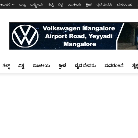
ಕರಾವಳಿ
ರಾಜ್ಯ
ರಾಷ್ಟ್ರೀಯ
ಗಲ್ಫ್
ವಿಶ್ವ
ರಾಜಕೀಯ
ಕ್ರೀಡೆ
ದೈವ ದೇವರು
ಮನರಂಜನೆ
ಗಲ್ಫ್
ವಿಶ್ವ
ರಾಜಕೀಯ
ಕ್ರೀಡೆ
ದೈವ ದೇವರು
ಮನರಂಜನೆ
ಶೈಕ