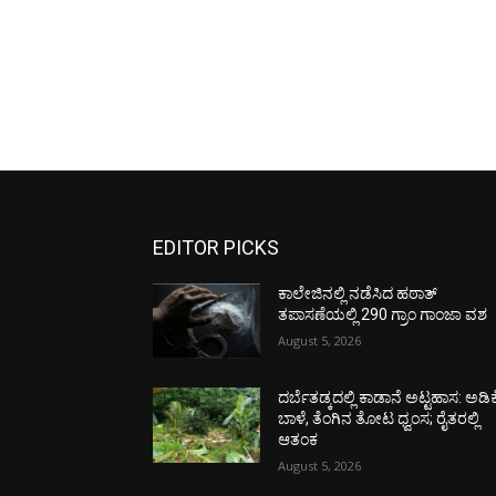
EDITOR PICKS
ಕಾಲೇಜಿನಲ್ಲಿ ನಡೆಸಿದ ಹಠಾತ್
ತಪಾಸಣೆಯಲ್ಲಿ 290 ಗ್ರಾಂ ಗಾಂಜಾ ವಶ
August 5, 2026
ದರ್ಬೆತಡ್ಕದಲ್ಲಿ ಕಾಡಾನೆ ಅಟ್ಟಹಾಸ: ಅಡಿಕ
ಬಾಳೆ, ತೆಂಗಿನ ತೋಟ ಧ್ವಂಸ; ರೈತರಲ್ಲಿ
ಆತಂಕ
August 5, 2026