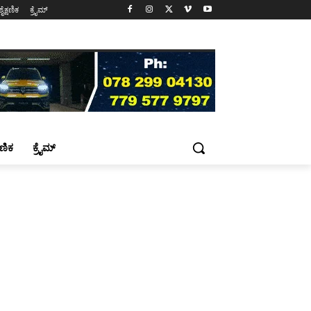
ಶೈಕ್ಷಣಿಕ
ಕ್ರೈಮ್
್ಷಣಿಕ
ಕ್ರೈಮ್