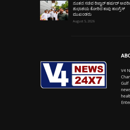
ನೂತನ ಸಚಿವ ರಿಜ್ವಾನ್ ಹರ್ಷದ್ ಅವರಿಗ
ಶುಭಾಶಯ ಕೋರಿದ ಕಾಪು ಕಾಂಗ್ರೆಸ್
ಮುಖಂಡರು
August 5, 2026
AB
V4 N
Chan
Gulf
news
heal
Ente