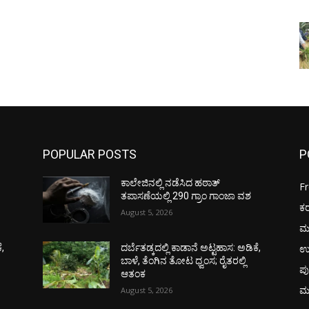
POPULAR POSTS
P
ಕಾಲೇಜಿನಲ್ಲಿ ನಡೆಸಿದ ಹಠಾತ್
F
ತಪಾಸಣೆಯಲ್ಲಿ 290 ಗ್ರಾಂ ಗಾಂಜಾ ವಶ
ಕ
August 5, 2026
ಮ
ಉ
ೆ,
ದರ್ಬೆತಡ್ಕದಲ್ಲಿ ಕಾಡಾನೆ ಅಟ್ಟಹಾಸ: ಅಡಿಕೆ,
ಬಾಳೆ, ತೆಂಗಿನ ತೋಟ ಧ್ವಂಸ; ರೈತರಲ್ಲಿ
ಪು
ಆತಂಕ
ಮ
August 5, 2026