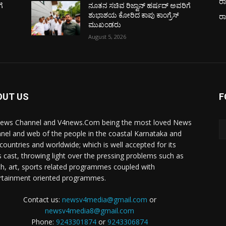
ರಾ
ೆ
ನೂತನ ಸಚಿವ ರಿಜ್ವಾನ್ ಹರ್ಷದ್ ಅವರಿಗೆ
ಶುಭಾಶಯ ಕೋರಿದ ಕಾಪು ಕಾಂಗ್ರೆಸ್
ರ
ಮುಖಂಡರು
August 5, 2026
OUT US
F
ews Channel and V4news.Com being the most loved News
nel and web of the people in the coastal Karnataka and
 countries and worldwide; which is well accepted for its
 cast, throwing light over the pressing problems such as
th, art, sports related programmes coupled with
rtainment oriented programmes.
Contact us:
newsv4media@gmail.com
or
newsv4media8@gmail.com
Phone:
9243301874
or
9243306874