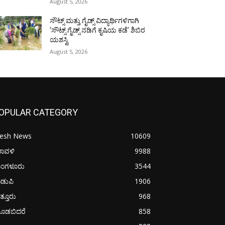
August 5, 2026
ಸೌಟ್ಸ್ ಮತ್ತು ಗೈಡ್ಸ್ ವಿದ್ಯಾರ್ಥಿಗಳಿಗಾಗಿ
‘ಸೌಟ್ಸ್ ಗೈಡ್ಸ್ ನಡಿಗೆ ಕೃಷಿಯ ಕಡೆ’ ಶಿಬಿರ
ಯಶಸ್ವಿ
August 5, 2026
OPULAR CATEGORY
resh News
10609
ರಾವಳಿ
9988
ಂಗಳೂರು
3544
ಡುಪಿ
1906
ತ್ತೂರು
968
ೂಡಬಿದರೆ
858