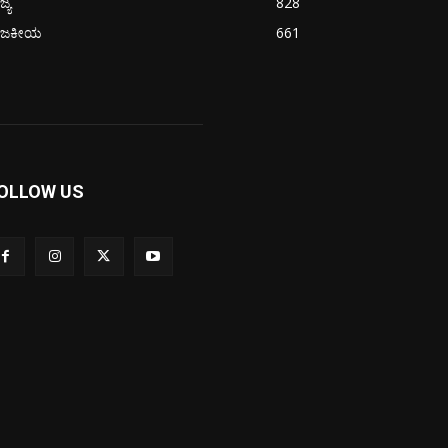
ಜ್ಯ
828
ಾಜಕೀಯ
661
OLLOW US