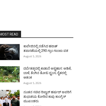
MOST READ
ಕಾಲೇಜಿನಲ್ಲಿ ನಡೆಸಿದ ಹಠಾತ್
ತಪಾಸಣೆಯಲ್ಲಿ 290 ಗ್ರಾಂ ಗಾಂಜಾ ವಶ
August 5, 2026
ದರ್ಬೆತಡ್ಕದಲ್ಲಿ ಕಾಡಾನೆ ಅಟ್ಟಹಾಸ: ಅಡಿಕೆ,
ಬಾಳೆ, ತೆಂಗಿನ ತೋಟ ಧ್ವಂಸ; ರೈತರಲ್ಲಿ
ಆತಂಕ
August 5, 2026
ನೂತನ ಸಚಿವ ರಿಜ್ವಾನ್ ಹರ್ಷದ್ ಅವರಿಗೆ
ಶುಭಾಶಯ ಕೋರಿದ ಕಾಪು ಕಾಂಗ್ರೆಸ್
ಮುಖಂಡರು