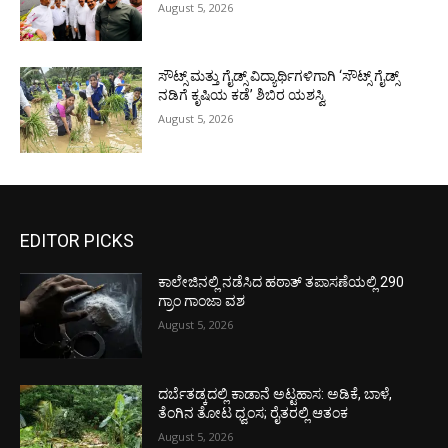
August 5, 2026
ಸೌಟ್ಸ್ ಮತ್ತು ಗೈಡ್ಸ್ ವಿದ್ಯಾರ್ಥಿಗಳಿಗಾಗಿ ‘ಸೌಟ್ಸ್ ಗೈಡ್ಸ್
ನಡಿಗೆ ಕೃಷಿಯ ಕಡೆ’ ಶಿಬಿರ ಯಶಸ್ವಿ
August 5, 2026
EDITOR PICKS
ಕಾಲೇಜಿನಲ್ಲಿ ನಡೆಸಿದ ಹಠಾತ್ ತಪಾಸಣೆಯಲ್ಲಿ 290
ಗ್ರಾಂ ಗಾಂಜಾ ವಶ
August 5, 2026
ದರ್ಬೆತಡ್ಕದಲ್ಲಿ ಕಾಡಾನೆ ಅಟ್ಟಹಾಸ: ಅಡಿಕೆ, ಬಾಳೆ,
ತೆಂಗಿನ ತೋಟ ಧ್ವಂಸ; ರೈತರಲ್ಲಿ ಆತಂಕ
August 5, 2026