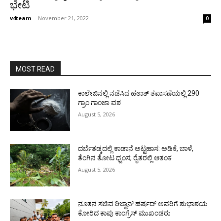
ಭೇಟಿ
v4team
-
November 21, 2022
0
MOST READ
ಕಾಲೇಜಿನಲ್ಲಿ ನಡೆಸಿದ ಹಠಾತ್ ತಪಾಸಣೆಯಲ್ಲಿ 290
ಗ್ರಾಂ ಗಾಂಜಾ ವಶ
August 5, 2026
ದರ್ಬೆತಡ್ಕದಲ್ಲಿ ಕಾಡಾನೆ ಅಟ್ಟಹಾಸ: ಅಡಿಕೆ, ಬಾಳೆ,
ತೆಂಗಿನ ತೋಟ ಧ್ವಂಸ; ರೈತರಲ್ಲಿ ಆತಂಕ
August 5, 2026
ನೂತನ ಸಚಿವ ರಿಜ್ವಾನ್ ಹರ್ಷದ್ ಅವರಿಗೆ ಶುಭಾಶಯ
ಕೋರಿದ ಕಾಪು ಕಾಂಗ್ರೆಸ್ ಮುಖಂಡರು