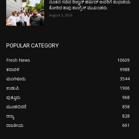
ನೂತನ ಸಚಿವ ರಿಜ್ವಾನ್ ಹರ್ಷದ್ ಅವರಿಗೆ ಶುಭಾಶಯ
ಕೋರಿದ ಕಾಪು ಕಾಂಗ್ರೆಸ್ ಮುಖಂಡರು
August 5, 2026
POPULAR CATEGORY
Fresh News
10609
ಕರಾವಳಿ
9988
ಮಂಗಳೂರು
3544
ಉಡುಪಿ
1906
ಪುತ್ತೂರು
968
ಮೂಡಬಿದರೆ
858
ರಾಜ್ಯ
828
ರಾಜಕೀಯ
661