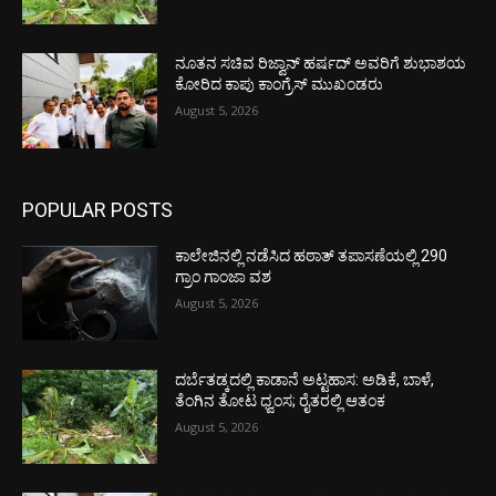
ನೂತನ ಸಚಿವ ರಿಜ್ವಾನ್ ಹರ್ಷದ್ ಅವರಿಗೆ ಶುಭಾಶಯ
ಕೋರಿದ ಕಾಪು ಕಾಂಗ್ರೆಸ್ ಮುಖಂಡರು
August 5, 2026
POPULAR POSTS
ಕಾಲೇಜಿನಲ್ಲಿ ನಡೆಸಿದ ಹಠಾತ್ ತಪಾಸಣೆಯಲ್ಲಿ 290
ಗ್ರಾಂ ಗಾಂಜಾ ವಶ
August 5, 2026
ದರ್ಬೆತಡ್ಕದಲ್ಲಿ ಕಾಡಾನೆ ಅಟ್ಟಹಾಸ: ಅಡಿಕೆ, ಬಾಳೆ,
ತೆಂಗಿನ ತೋಟ ಧ್ವಂಸ; ರೈತರಲ್ಲಿ ಆತಂಕ
August 5, 2026