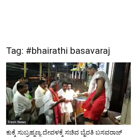
Tag:
#bhairathi basavaraj
Fresh News
ಕುಕ್ಕೆ ಸುಬ್ರಹ್ಮಣ್ಯ ದೇವಳಕ್ಕೆ ಸಚಿವ ಬೈರತಿ ಬಸವರಾಜ್